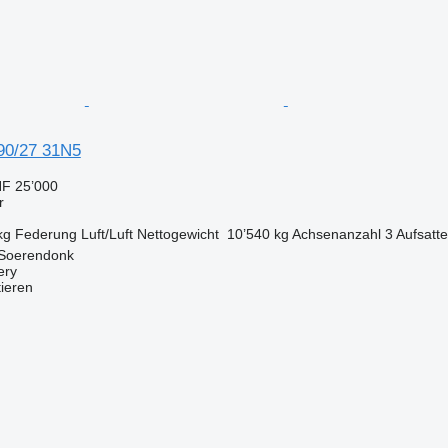
90/27 31N5
F 25’000
r
kg
Federung
Luft/Luft
Nettogewicht
10’540 kg
Achsenanzahl
3
Aufsatt
 Soerendonk
ery
tieren