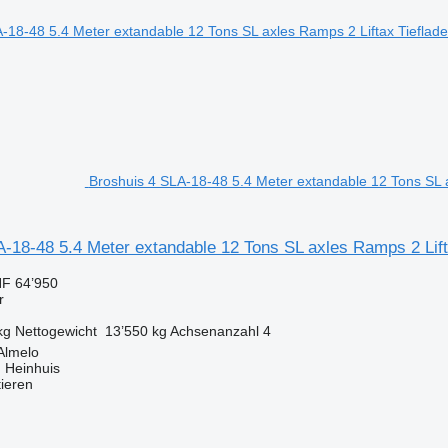
Broshuis 4 SLA-18-48 5.4 Meter extandable 12 Tons SL ax
A-18-48 5.4 Meter extandable 12 Tons SL axles Ramps 2 Lif
F 64’950
r
kg
Nettogewicht
13’550 kg
Achsenanzahl
4
Almelo
 Heinhuis
tieren