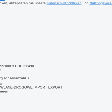
icken, akzeptieren Sie unsere
Datenschutzrichtlinien
und
Nutzungsvere
99’000
≈ CHF 21’490
r
kg
Achsenanzahl
3
ów
OWLANE-DROGOWE IMPORT EXPORT
tieren