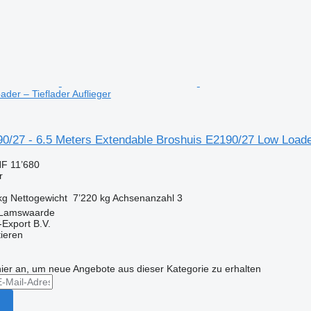
der – Tieflader Auflieger
90/27 - 6.5 Meters Extendable Broshuis E2190/27 Low Loade
F 11’680
r
kg
Nettogewicht
7’220 kg
Achsenanzahl
3
 Lamswaarde
-Export B.V.
tieren
hier an, um neue Angebote aus dieser Kategorie zu erhalten