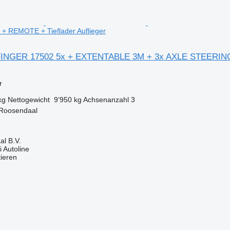
 REMOTE + Tieflader Auflieger
LFINGER 17502 5x + EXTENTABLE 3M + 3x AXLE STEERI
r
kg
Nettogewicht
9’950 kg
Achsenanzahl
3
 Roosendaal
l B.V.
 Autoline
tieren