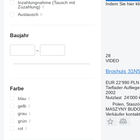
Inzahlungnahme (Tausch mit
Indem Sie hier kl
Zuzahlung)
Austausch
Baujahr
–
28
VIDEO
Broshuis 31N5
EUR 22’990
PLN 
Tieflader Aufliege
Farbe
2002
Nutzlast
24’000 
blau
Polen, Stasz
gelb
MASZYNY BUD
grau
Verkäufer kontak
grün
rot