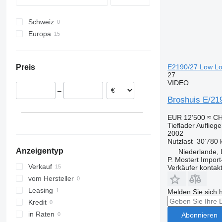
Schweiz
Europa
Niederlande
Deutschland
E2190/27 Low Loa
Preis
Polen
27
Lettland
VIDEO
–
Broshuis E/21
EUR 12’500
≈ CH
Tieflader Aufliege
2002
Nutzlast
30’780 
Anzeigentyp
Niederlande,
P. Mostert Import
Verkauf
Verkäufer kontak
vom Hersteller
Leasing
Melden Sie sich 
Kredit
in Raten
Abonnieren