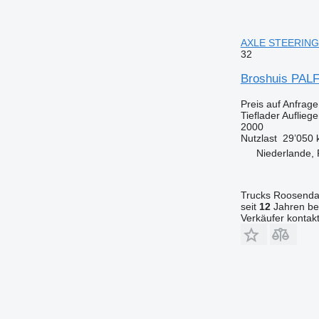
AXLE STEERING +
32
Broshuis PA
Preis auf Anfrage
Tieflader Aufliege
2000
Nutzlast
29’050 
Niederlande,
Trucks Roosendaa
seit
12
Jahren bei
Verkäufer kontak