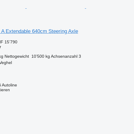
 A Extendable 640cm Steering Axle
F 15’790
r
kg
Nettogewicht
10’500 kg
Achsenanzahl
3
Veghel
 Autoline
tieren