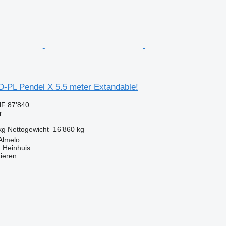
D-PL Pendel X 5.5 meter Extandable!
F 87’840
r
kg
Nettogewicht
16’860 kg
Almelo
 Heinhuis
tieren