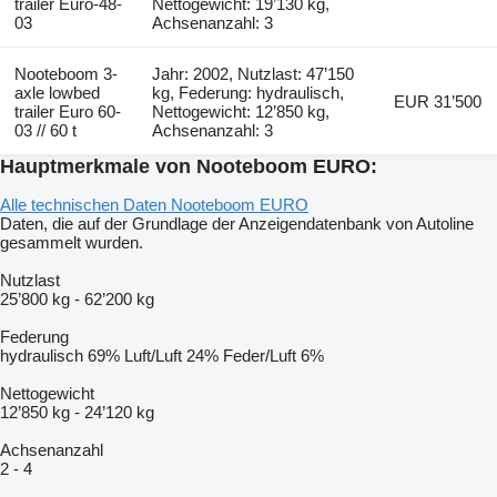
trailer Euro-48-
Nettogewicht: 19’130 kg,
03
Achsenanzahl: 3
Nooteboom 3-
Jahr: 2002, Nutzlast: 47’150
axle lowbed
kg, Federung: hydraulisch,
EUR 31’500
trailer Euro 60-
Nettogewicht: 12’850 kg,
03 // 60 t
Achsenanzahl: 3
Hauptmerkmale von Nooteboom EURO:
Alle technischen Daten Nooteboom EURO
Daten, die auf der Grundlage der Anzeigendatenbank von Autoline
gesammelt wurden.
Nutzlast
25’800 kg
-
62’200 kg
Federung
hydraulisch
69%
Luft/Luft
24%
Feder/Luft
6%
Nettogewicht
12’850 kg
-
24’120 kg
Achsenanzahl
2
-
4