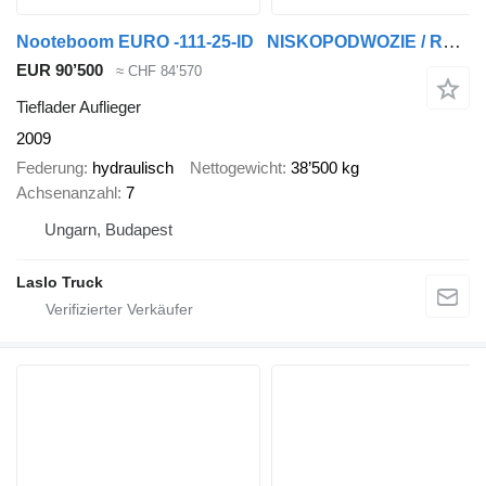
Nooteboom EURO -111-25-ID NISKOPODWOZIE / ROZCIĄGANA / INTERDOLL / LAWET
EUR 90’500
≈ CHF 84’570
Tieflader Auflieger
2009
Federung
hydraulisch
Nettogewicht
38’500 kg
Achsenanzahl
7
Ungarn, Budapest
Laslo Truck