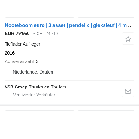
Nooteboom euro | 3 asser | pendel x | gieksleuf | 4 m uitschuifbaar
EUR 79’950
≈ CHF 74’710
Tieflader Auflieger
2016
Achsenanzahl
3
Niederlande, Druten
VSB Groep Trucks en Trailers