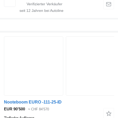
seit
12
Jahren bei Autoline
Nooteboom EURO -111-25-ID
EUR 90’500
≈ CHF 84’570
Tieflader Auflieger