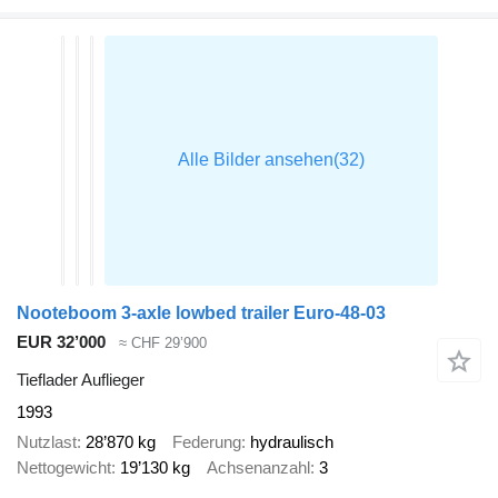
Nooteboom 3-axle lowbed trailer Euro-48-03
EUR 32’000
≈ CHF 29’900
Tieflader Auflieger
1993
Nutzlast
28’870 kg
Federung
hydraulisch
Nettogewicht
19’130 kg
Achsenanzahl
3