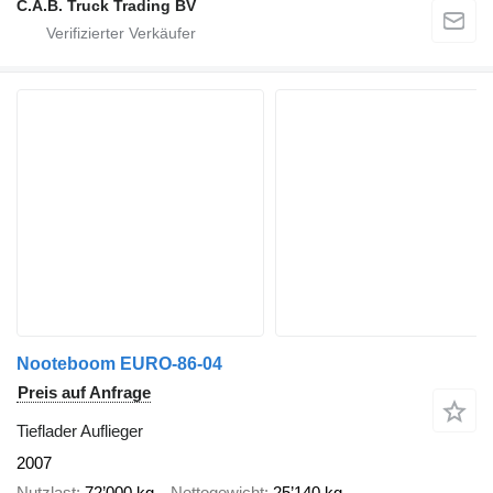
C.A.B. Truck Trading BV
Nooteboom EURO-86-04
Preis auf Anfrage
Tieflader Auflieger
2007
Nutzlast
72’000 kg
Nettogewicht
25’140 kg