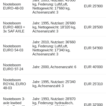
Jahr: 2005, Nutzlast: 45’000
Nooteboom
kg, Federung: Luft/Luft,
EUR 25’900
EURO-48-03
Nettogewicht: 17’660 kg,
Achsenanzahl: 3
Nooteboom
Jahr: 1995, Nutzlast: 26’680
EURO 4803 +
kg, Nettogewicht: 18’320 kg,
EUR 28’500
3x SAF AXLE
Achsenanzahl: 3
Jahr: 2010, Nutzlast: 36’660
Nooteboom
kg, Federung: Luft/Luft,
EUR 54’900
EURO 54-03
Nettogewicht: 17’340 kg,
Achsenanzahl: 3
Nooteboom
Jahr: 2000, Achsenanzahl: 6
EUR 40’000
EURO 97-24
Nooteboom
Jahr: 1995, Nutzlast: 25’340
ROYAL EURO
EUR 25’310
kg, Achsenanzahl: 3
48-03
Nooteboom 3-
Jahr: 1993, Nutzlast: 28’870
axle lowbed
kg, Federung: hydraulisch,
EUR 32’000