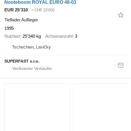
Nooteboom ROYAL EURO 48-03
EUR 25’310
≈ CHF 23’650
Tieflader Auflieger
1995
Nutzlast
25’340 kg
Achsenanzahl
3
Tschechien, Lavičky
SUPERFAST s.r.o.