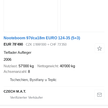
Nooteboom 97t/ca18m EURO 124-35 (5+3)
EUR 78’490
CZK 1’899’000
≈ CHF 73’350
Tieflader Auflieger
2006
Nutzlast
57’000 kg
Nettogewicht
40’000 kg
Achsenanzahl
8
Tschechien, Bystřany u Teplic
CZECH M.A.T.