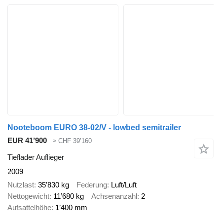
Nooteboom EURO 38-02/V - lowbed semitrailer
EUR 41’900
≈ CHF 39’160
Tieflader Auflieger
2009
Nutzlast
35’830 kg
Federung
Luft/Luft
Nettogewicht
11’680 kg
Achsenanzahl
2
Aufsattelhöhe
1’400 mm