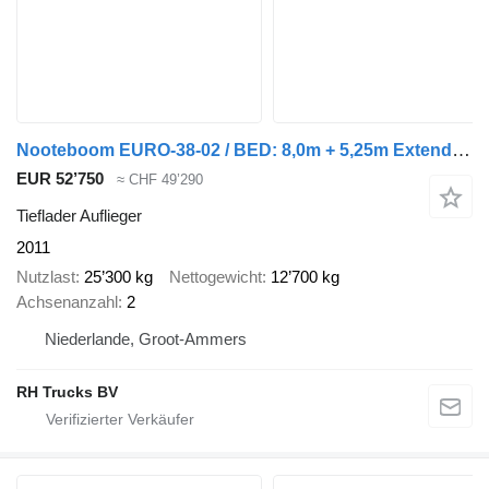
Nooteboom EURO-38-02 / BED: 8,0m + 5,25m Extendable = 13,25m total bed
EUR 52’750
≈ CHF 49’290
Tieflader Auflieger
2011
Nutzlast
25’300 kg
Nettogewicht
12’700 kg
Achsenanzahl
2
Niederlande, Groot-Ammers
RH Trucks BV