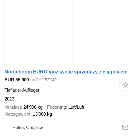
Nooteboom EURO możliwość sprzedazy z ciągnikiem
EUR 55’900
≈ CHF 52’240
Tieflader Auflieger
2013
Nutzlast
24’900 kg
Federung
Luft/Luft
Nettogewicht
13’000 kg
Polen, Chojnice