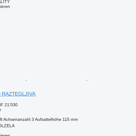
LITY
tieren
00 RAZTEGLJIVA
F 21’030
r
ft
Achsenanzahl
3
Aufsattelhöhe
115 mm
POLZELA
tieren