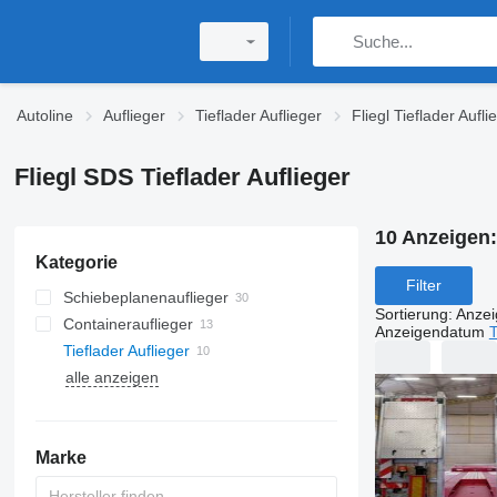
Autoline
Auflieger
Tieflader Auflieger
Fliegl Tieflader Aufli
Fliegl SDS Tieflader Auflieger
10 Anzeigen
Kategorie
Filter
Schiebeplanenauflieger
Sortierung
:
Anze
Containerauflieger
Anzeigendatum
T
Tieflader Auflieger
alle anzeigen
Marke