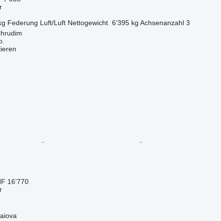
r
kg
Federung
Luft/Luft
Nettogewicht
6’395 kg
Achsenanzahl
3
Chrudim
o.
tieren
F 16’770
r
aiova