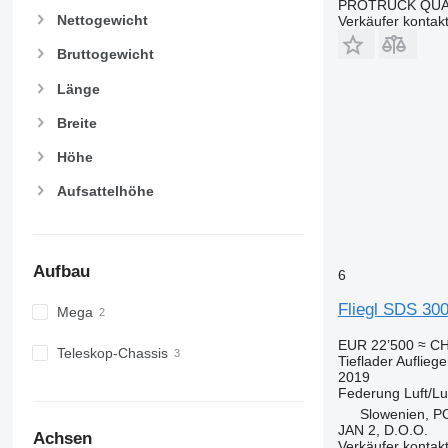
PROTRUCK QUA
Nettogewicht
Verkäufer kontak
Bruttogewicht
Länge
Breite
Höhe
Aufsattelhöhe
Aufbau
6
Fliegl SDS 3
Mega
EUR 22’500
≈ CH
Teleskop-Chassis
Tieflader Aufliege
2019
Federung
Luft/Lu
Slowenien, 
JAN 2, D.O.O.
Achsen
Verkäufer kontak