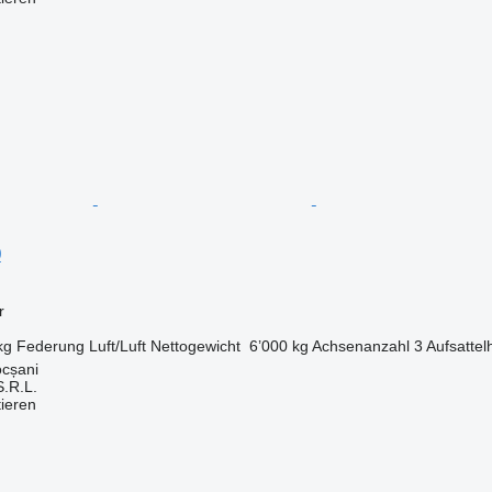
0
r
kg
Federung
Luft/Luft
Nettogewicht
6’000 kg
Achsenanzahl
3
Aufsatte
cșani
.R.L.
tieren