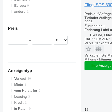
Fliegl SDS 3
Europa
andere
Rumänien
Preis auf Anfrage
Tschechien
Ukraine
Tieflader Aufliege
2026
Slowenien
Zustand
neu
Preis
Portugal
Federung
Luft/Lu
Ukraine, Ode
Deutschland
ChP "KOMVER"
–
Österreich
Verkäufer kontak
Verkaufen Sie M
Mit uns - können 
Ihre Anzeige 
Anzeigentyp
Verkauf
Miete
vom Hersteller
Leasing
Kredit
in Raten
12