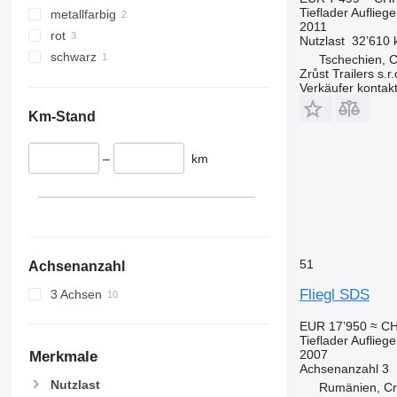
Tieflader Aufliege
metallfarbig
2011
rot
Nutzlast
32’610 
schwarz
Tschechien, 
Zrůst Trailers s.r.
Verkäufer kontak
Km-Stand
–
km
51
Achsenanzahl
Fliegl SDS
3 Achsen
EUR 17’950
≈ CH
Tieflader Aufliege
2007
Merkmale
Achsenanzahl
3
Nutzlast
Rumänien, Cr