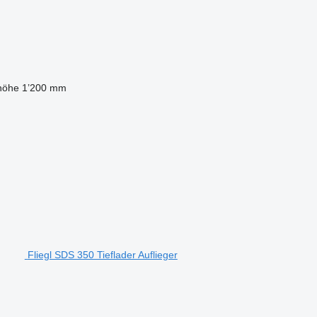
lhöhe
1’200 mm
Fliegl SDS 350 Tieflader Auflieger