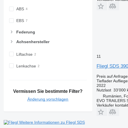
ABS
EBS
Federung
Achsenhersteller
Liftachse
11
Fliegl SDS 39
Lenkachse
Preis auf Anfrage
Tieflader Aufliege
2022
Nutzlast
33’000 
Vermissen Sie bestimmte Filter?
Rumänien, Fo
Änderung vorschlagen
EVO TRAILERS S
Verkäufer kontak
Weitere Informationen zu Fliegl SDS