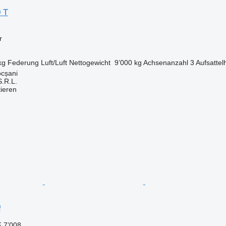
0 T
r
kg
Federung
Luft/Luft
Nettogewicht
9’000 kg
Achsenanzahl
3
Aufsatte
cșani
.R.L.
tieren
0
 7’008