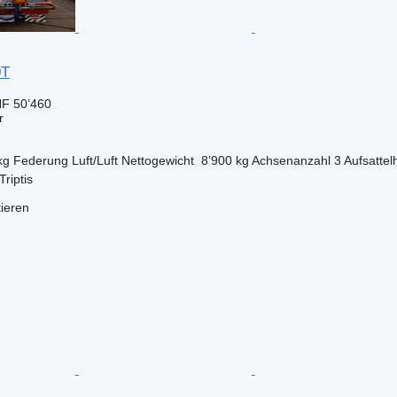
0T
F 50’460
r
kg
Federung
Luft/Luft
Nettogewicht
8’900 kg
Achsenanzahl
3
Aufsatte
riptis
tieren