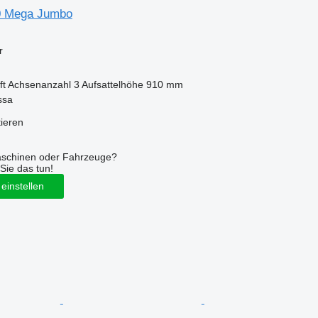
90 Mega Jumbo
r
ft
Achsenanzahl
3
Aufsattelhöhe
910 mm
ssa
tieren
aschinen oder Fahrzeuge?
Sie das tun!
einstellen