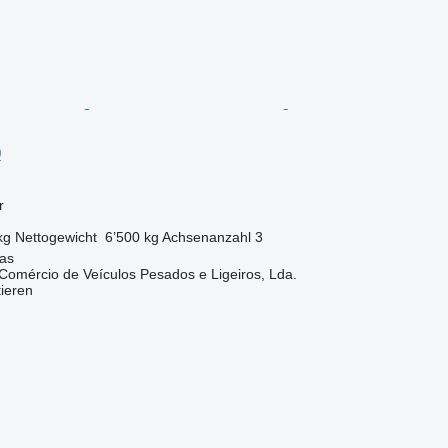
0
r
kg
Nettogewicht
6’500 kg
Achsenanzahl
3
nas
mércio de Veículos Pesados e Ligeiros, Lda.
tieren