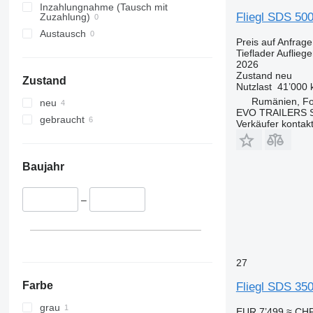
Inzahlungnahme (Tausch mit
Fliegl SDS 50
Zuzahlung)
Austausch
Preis auf Anfrage
Tieflader Aufliege
2026
Zustand
neu
Zustand
Nutzlast
41’000 
Rumänien, Fo
neu
EVO TRAILERS S
gebraucht
Verkäufer kontak
Baujahr
–
27
Farbe
Fliegl SDS 35
grau
EUR 7’499
≈ CHF