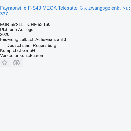
Faymonville F-S43 MEGA Telesattel 3 x zwangsgelenkt Nr.:
337
EUR 55’811
≈ CHF 52’160
Plattform Auflieger
2020
Federung
Luft/Luft
Achsenanzahl
3
Deutschland, Regensburg
Kornprobst GmbH
Verkäufer kontaktieren