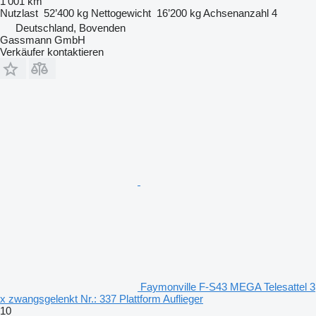
1’001 km
Nutzlast
52’400 kg
Nettogewicht
16’200 kg
Achsenanzahl
4
Deutschland, Bovenden
Gassmann GmbH
Verkäufer kontaktieren
Faymonville F-S43 MEGA Telesattel 3
x zwangsgelenkt Nr.: 337 Plattform Auflieger
10