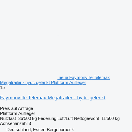
neue Faymonville Telemax
Megatrailer - hydr. gelenkt Plattform Auflieger
15
Faymonville Telemax Megatrailer - hydr. gelenkt
Preis auf Anfrage
Plattform Auflieger
Nutzlast
36’500 kg
Federung
Luft/Luft
Nettogewicht
11’500 kg
Achsenanzahl
3
Deutschland, Essen-Bergeborbeck