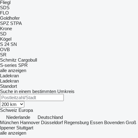
Fliegl
SDS
FLO
Goldhofer
SPZ
STPA
Krone
SD
Kögel
S 24
SN
OVB
SR
Schmitz Cargobull
S-series
SPR
alle anzeigen
Ladekran
Ladekran
Standort
Suche in einem bestimmten Umkreis
Schweiz
Europa
Niederlande
Deutschland
München
Hannover
Düsseldorf
Regensburg
Essen
Bovenden
Groß
Ippener
Stuttgart
alle anzeigen