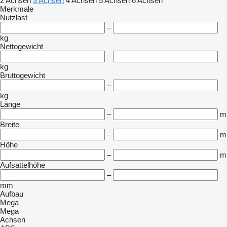
2 Achsen
3 Achsen
4 Achsen
5 Achsen
6 Achsen
Merkmale
Nutzlast
–
kg
Nettogewicht
–
kg
Bruttogewicht
–
kg
Länge
–
m
Breite
–
m
Höhe
–
m
Aufsattelhöhe
–
mm
Aufbau
Mega
Mega
Achsen