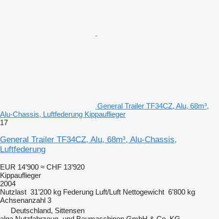
General Trailer TF34CZ, Alu, 68m³,
Alu-Chassis, Luftfederung Kippauflieger
17
General Trailer TF34CZ, Alu, 68m³, Alu-Chassis,
Luftfederung
EUR 14’900
≈ CHF 13’920
Kippauflieger
2004
Nutzlast
31’200 kg
Federung
Luft/Luft
Nettogewicht
6’800 kg
Achsenanzahl
3
Deutschland, Sittensen
alga Nutzfahrzeug- und Baumaschinen GmbH & Co. KG