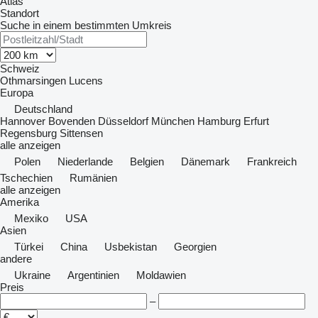
Atlas
Standort
Suche in einem bestimmten Umkreis
Schweiz
Othmarsingen
Lucens
Europa
Deutschland
Hannover
Bovenden
Düsseldorf
München
Hamburg
Erfurt
Regensburg
Sittensen
alle anzeigen
Polen
Niederlande
Belgien
Dänemark
Frankreich
Tschechien
Rumänien
alle anzeigen
Amerika
Mexiko
USA
Asien
Türkei
China
Usbekistan
Georgien
andere
Ukraine
Argentinien
Moldawien
Preis
–