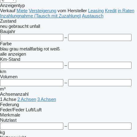
Anzeigentyp
Verkauf
Miete
Versteigerung
vom Hersteller
Leasing
Kredit
in Raten
Inzahlungnahme (Tausch mit Zuzahlung)
Austausch
Zustand
neu
gebraucht
unfall
Baujahr
–
Farbe
blau
grau
metallfarbig
rot
weiß
alle anzeigen
Km-Stand
–
km
Volumen
–
m³
Achsenanzahl
1 Achse
2 Achsen
3 Achsen
Federung
Feder/Feder
Luft/Luft
Merkmale
Nutzlast
–
kg