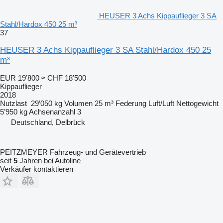
HEUSER 3 Achs Kippauflieger 3 SA
Stahl/Hardox 450 25 m³
37
HEUSER 3 Achs Kippauflieger 3 SA Stahl/Hardox 450 25
m³
EUR 19’800
≈ CHF 18’500
Kippauflieger
2018
Nutzlast
29’050 kg
Volumen
25 m³
Federung
Luft/Luft
Nettogewicht
5’950 kg
Achsenanzahl
3
Deutschland, Delbrück
PEITZMEYER Fahrzeug- und Gerätevertrieb
seit
5
Jahren bei Autoline
Verkäufer kontaktieren