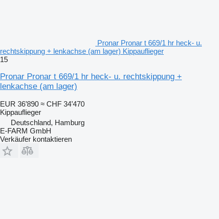
Pronar Pronar t 669/1 hr heck- u.
rechtskippung + lenkachse (am lager) Kippauflieger
15
Pronar Pronar t 669/1 hr heck- u. rechtskippung +
lenkachse (am lager)
EUR 36’890
≈ CHF 34’470
Kippauflieger
Deutschland, Hamburg
E-FARM GmbH
Verkäufer kontaktieren