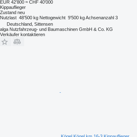
EUR 42’800
≈ CHF 40’000
Kippauflieger
Zustand
neu
Nutzlast
48’500 kg
Nettogewicht
9’500 kg
Achsenanzahl
3
Deutschland, Sittensen
alga Nutzfahrzeug- und Baumaschinen GmbH & Co. KG
Verkäufer kontaktieren
Kögel Kögel km 16-3 Kippauflieger