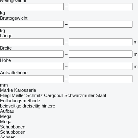
Nettogewicht
–
kg
Bruttogewicht
–
kg
Länge
–
m
Breite
–
m
Höhe
–
m
Aufsattelhöhe
–
mm
Marke Karosserie
Fliegl
Meiller
Schmitz Cargobull
Schwarzmüller
Stahl
Entladungsmethode
beidseitige
dreiseitig
hintere
Aufbau
Mega
Mega
Schubboden
Schubboden
Achsen