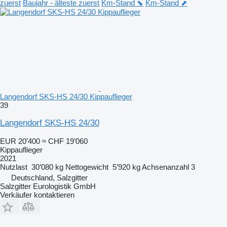
zuerst
Baujahr - älteste zuerst
Km-Stand ⬊
Km-Stand ⬈
Langendorf SKS-HS 24/30 Kippauflieger
39
Langendorf SKS-HS 24/30
EUR 20’400
≈ CHF 19’060
Kippauflieger
2021
Nutzlast
30’080 kg
Nettogewicht
5’920 kg
Achsenanzahl
3
Deutschland, Salzgitter
Salzgitter Eurologistik GmbH
Verkäufer kontaktieren