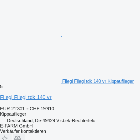
Fliegl Fliegl tdk 140 vr Kippauflieger
5
Fliegl Fliegl tdk 140 vr
EUR 21’301
≈ CHF 19’910
Kippauflieger
Deutschland, De-49429 Visbek-Rechterfeld
E-FARM GmbH
Verkäufer kontaktieren