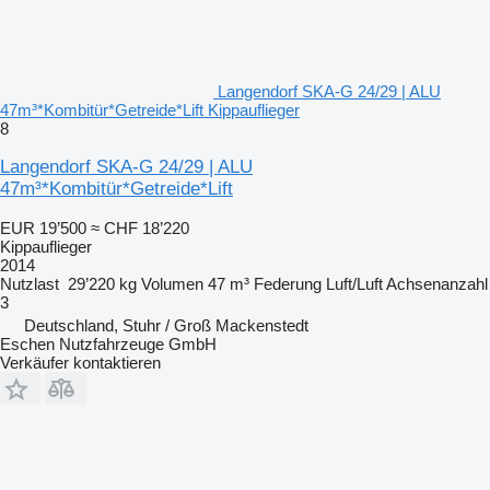
Langendorf SKA-G 24/29 | ALU
47m³*Kombitür*Getreide*Lift Kippauflieger
8
Langendorf SKA-G 24/29 | ALU
47m³*Kombitür*Getreide*Lift
EUR 19’500
≈ CHF 18’220
Kippauflieger
2014
Nutzlast
29’220 kg
Volumen
47 m³
Federung
Luft/Luft
Achsenanzahl
3
Deutschland, Stuhr / Groß Mackenstedt
Eschen Nutzfahrzeuge GmbH
Verkäufer kontaktieren