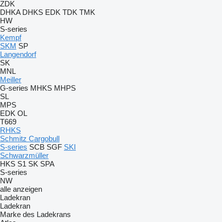
ZDK
DHKA
DHKS
EDK
TDK
TMK
HW
S-series
Kempf
SKM
SP
Langendorf
SK
MNL
Meiller
G-series
MHKS
MHPS
SL
MPS
EDK
OL
T669
RHKS
Schmitz Cargobull
S-series
SCB
SGF
SKI
Schwarzmüller
HKS
S1
SK
SPA
S-series
NW
alle anzeigen
Ladekran
Ladekran
Marke des Ladekrans