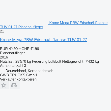
Krone Mega PBW Edscha/Liftachse
TÜV 01.27 Planenauflieger
21
Krone Mega PBW Edscha/Liftachse TÜV 01.27
EUR 4’490
≈ CHF 4’196
Planenauflieger
2016
Nutzlast
28’570 kg
Federung
Luft/Luft
Nettogewicht
7’432 kg
Achsenanzahl
3
Deutschland, Korschenbroich
GWB TRUCKS GmbH
Verkäufer kontaktieren