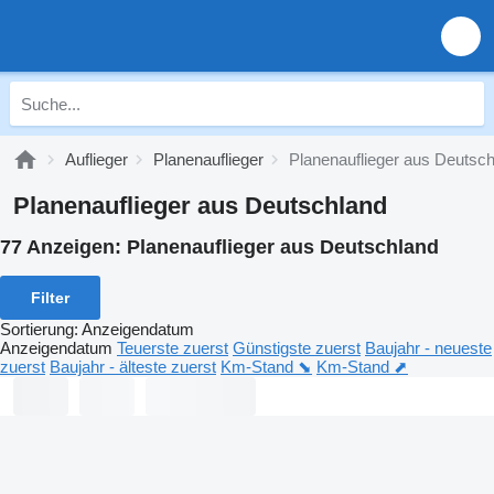
Auflieger
Planenauflieger
Planenauflieger aus Deutsc
Planenauflieger aus Deutschland
77 Anzeigen:
Planenauflieger aus Deutschland
Filter
Sortierung
:
Anzeigendatum
Anzeigendatum
Teuerste zuerst
Günstigste zuerst
Baujahr - neueste
zuerst
Baujahr - älteste zuerst
Km-Stand ⬊
Km-Stand ⬈