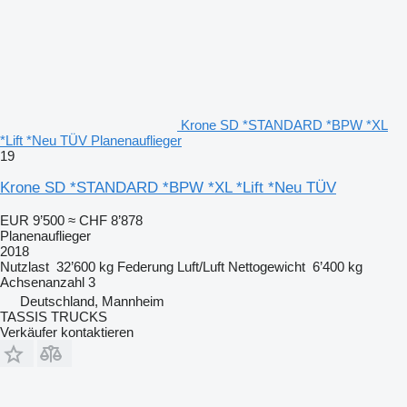
Krone SD *STANDARD *BPW *XL
*Lift *Neu TÜV Planenauflieger
19
Krone SD *STANDARD *BPW *XL *Lift *Neu TÜV
EUR 9’500
≈ CHF 8’878
Planenauflieger
2018
Nutzlast
32’600 kg
Federung
Luft/Luft
Nettogewicht
6’400 kg
Achsenanzahl
3
Deutschland, Mannheim
TASSIS TRUCKS
Verkäufer kontaktieren