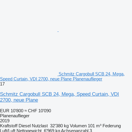
Schmitz Cargobull SCB 24, Mega,
Speed Curtain, VDI 2700, neue Plane Planenauflieger
17
Schmitz Cargobull SCB 24, Mega, Speed Curtain, VDI
2700, neue Plane
EUR 10’800
≈ CHF 10’090
Planenauflieger
2019
Kraftstoff
Diesel
Nutzlast
32’380 kg
Volumen
101 m³
Federung
Luft/Luft
Nettogewicht
6’969 kg
Achsenanzahl
3