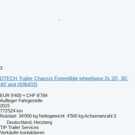
3
DTECH Trailer Chassis Extendible wheelbase 2x 20', 30',
40' and
(636433)
EUR 9’400
≈ CHF 8’784
Auflieger Fahrgestelle
2015
773’524 km
Nutzlast
34’000 kg
Nettogewicht
4’500 kg
Achsenanzahl
3
Deutschland, Herzberg
TIP Trailer Services
Verkäufer kontaktieren