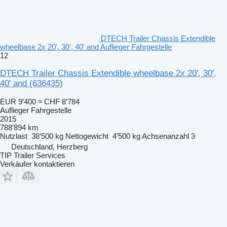
DTECH Trailer Chassis Extendible
wheelbase 2x 20', 30', 40' and Auflieger Fahrgestelle
12
DTECH Trailer Chassis Extendible wheelbase 2x 20', 30',
40' and
(636435)
EUR 9’400
≈ CHF 8’784
Auflieger Fahrgestelle
2015
788’894 km
Nutzlast
38’500 kg
Nettogewicht
4’500 kg
Achsenanzahl
3
Deutschland, Herzberg
TIP Trailer Services
Verkäufer kontaktieren