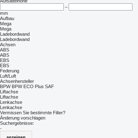
Aufsattelhöhe
–
mm
Aufbau
Mega
Mega
Ladebordwand
Ladebordwand
Achsen
ABS
ABS
EBS
EBS
Federung
Luft/Luft
Achsenhersteller
BPW
BPW ECO Plus
SAF
Liftachse
Liftachse
Lenkachse
Lenkachse
Vermissen Sie bestimmte Filter?
Änderung vorschlagen
Suchergebnisse:
-
anzeigen