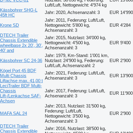
Luft/Luft, Nettogewicht: 4’974 kg
Kässbohrer SHG-L
Jahr: 2020, Achsenanzahl: 3
EUR 14’990
45ft HC
Jahr: 2011, Federung: Luft/Luft,
Krone SD
Nettogewicht: 5’800 kg,
EUR 4’284
Achsenanzahl: 3
DTECH Trailer
Jahr: 2015, Nutzlast: 34’000 kg,
Chassis Extendible
Nettogewicht: 4’500 kg,
EUR 9’400
wheelbase 2x 20', 30',
Achsenanzahl: 3
40' and
Jahr: 1979, Km-Stand: 1’001 km,
Kässbohrer SC 24-36
Nutzlast: 24’900 kg, Federung:
EUR 2’900
Luft/Luft, Achsenanzahl: 2
Kögel Port 45 BDF
Jahr: 2021, Federung: Luft/Luft,
Multi Chassis
EUR 13’900
Achsenanzahl: 3
Liftachse max. 41,00 t
LeciTrailer BDF Multi-
Chassis
Jahr: 2017, Federung: Luft/Luft,
EUR 11’900
Lift-/Lenkachse SAF-
Achsenanzahl: 3
Achsen
Jahr: 2013, Nutzlast: 31’500 kg,
Federung: Luft/Luft,
MAFA SAL 24
EUR 2’900
Nettogewicht: 3’500 kg,
Achsenanzahl: 3
DTECH Trailer
Jahr: 2016, Nutzlast: 38’500 kg,
Chassis Extendible