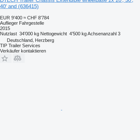
DTECH Trailer Chassis Extendible wheelbase 2x 20', 30',
40' and
(636415)
EUR 9’400
≈ CHF 8’784
Auflieger Fahrgestelle
2015
Nutzlast
34’000 kg
Nettogewicht
4’500 kg
Achsenanzahl
3
Deutschland, Herzberg
TIP Trailer Services
Verkäufer kontaktieren