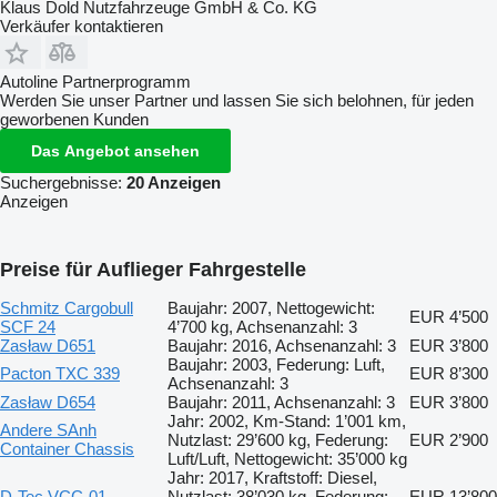
Klaus Dold Nutzfahrzeuge GmbH & Co. KG
Verkäufer kontaktieren
Autoline Partnerprogramm
Werden Sie unser Partner und lassen Sie sich belohnen, für jeden
geworbenen Kunden
Das Angebot ansehen
Suchergebnisse:
20 Anzeigen
Anzeigen
Preise für Auflieger Fahrgestelle
Schmitz Cargobull
Baujahr: 2007, Nettogewicht:
EUR 4’500
SCF 24
4’700 kg, Achsenanzahl: 3
Zasław D651
Baujahr: 2016, Achsenanzahl: 3
EUR 3’800
Baujahr: 2003, Federung: Luft,
Pacton TXC 339
EUR 8’300
Achsenanzahl: 3
Zasław D654
Baujahr: 2011, Achsenanzahl: 3
EUR 3’800
Jahr: 2002, Km-Stand: 1’001 km,
Andere SAnh
Nutzlast: 29’600 kg, Federung:
EUR 2’900
Container Chassis
Luft/Luft, Nettogewicht: 35’000 kg
Jahr: 2017, Kraftstoff: Diesel,
D-Tec VCC-01
Nutzlast: 38’030 kg, Federung:
EUR 13’800