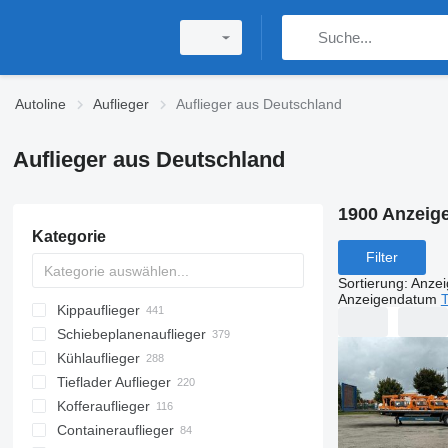
Autoline
Auflieger
Auflieger aus Deutschland
Auflieger aus Deutschland
1900 Anzeig
Kategorie
Filter
Sortierung
:
Anze
Anzeigendatum
T
Kippauflieger
Schiebeplanenauflieger
Kühlauflieger
Tieflader Auflieger
Kofferauflieger
Containerauflieger