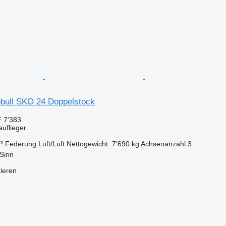
bull SKO 24 Doppelstock
 7’383
auflieger
³
Federung
Luft/Luft
Nettogewicht
7’690 kg
Achsenanzahl
3
Sinn
tieren