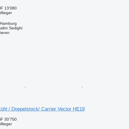
F 13’080
flieger
 Hamburg
Salim Sedighi
tieren
ühl / Doppelstock/ Carrier Vector HE19
F 30’750
flieger