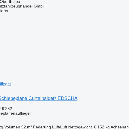
 Oberthulba
utzfahrzeughandel GmbH
tieren
lieger
chiebeplane Curtainsider/ EDSCHA
 9’252
beplanenauflieger
kg
Volumen
92 m³
Federung
Luft/Luft
Nettogewicht
6’152 kg
Achsenan