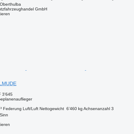
 Oberthulba
utzfahrzeughandel GmbH
tieren
ILMUDE
 3’645
beplanenauflieger
³
Federung
Luft/Luft
Nettogewicht
6’460 kg
Achsenanzahl
3
Sinn
tieren