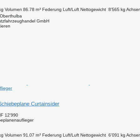
kg
Volumen
86.78 m³
Federung
Luft/Luft
Nettogewicht
8’565 kg
Achse
 Oberthulba
utzfahrzeughandel GmbH
tieren
lieger
chiebeplane Curtainsider
F 12’990
beplanenauflieger
kg
Volumen
91.07 m³
Federung
Luft/Luft
Nettogewicht
6’091 kg
Achse