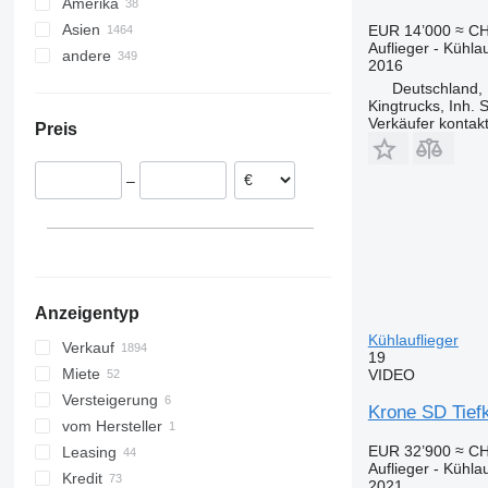
Amerika
Niederlande
Asien
Deutschland
Mexiko
EUR 14’000
≈ CH
Auflieger - Kühlau
andere
Hannover
Polen
USA
China
2016
München
Litauen
Kanada
Türkei
Ukraine
Deutschland,
Kingtrucks, Inh. 
Düsseldorf
Belgien
Georgien
Argentinien
Verkäufer kontak
Preis
Bovenden
Dänemark
Vereinigte Arabische Emirate
Moldawien
Stuttgart
Tschechien
Usbekistan
Brasilien
–
Regensburg
Frankreich
Kasachstan
Chile
alle anzeigen
Hamburg
Japan
Tansania
Potsdam
Nigeria
alle anzeigen
Jamaika
alle anzeigen
Anzeigentyp
Kühlauflieger
Verkauf
19
Miete
VIDEO
Versteigerung
Krone SD Tiefk
vom Hersteller
EUR 32’900
≈ CH
Leasing
Auflieger - Kühlau
Kredit
2021