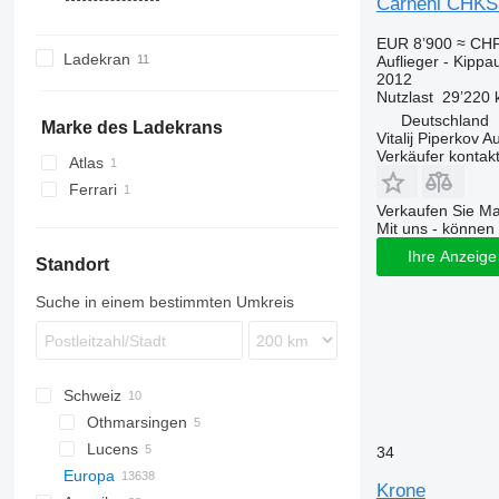
Carnehl CHK
TDK
TU
SDK
ZVKA
S-series
S1
SLG
EUR 8’900
≈ CHF
TMK
SDP
SCB
SK
Ladekran
Auflieger - Kippau
SDR
SCF
SPA
2012
Nutzlast
29’220 
SZ
SCS
Deutschland
TKS
SGF
Marke des Ladekrans
Vitalij Piperkov 
SKI
Verkäufer kontak
Atlas
SKO
Ferrari
SPR
Verkaufen Sie M
Mit uns - können 
Ihre Anzeige 
Standort
Suche in einem bestimmten Umkreis
Schweiz
Othmarsingen
Lucens
34
Europa
Krone