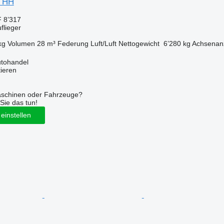
S HH
 8’317
flieger
kg
Volumen
28 m³
Federung
Luft/Luft
Nettogewicht
6’280 kg
Achsenan
Autohandel
tieren
aschinen oder Fahrzeuge?
Sie das tun!
einstellen