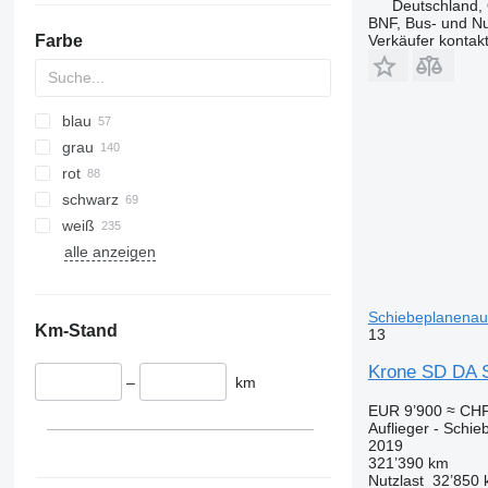
Deutschland,
BNF, Bus- und N
Farbe
Verkäufer kontak
blau
grau
rot
schwarz
weiß
alle anzeigen
Schiebeplanenauf
Km-Stand
13
Krone SD DA S
–
km
EUR 9’900
≈ CHF
Auflieger - Schie
2019
321’390 km
Nutzlast
32’850 