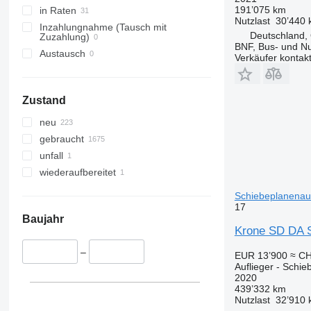
191’075 km
in Raten
Nutzlast
30’440 
Inzahlungnahme (Tausch mit
Deutschland,
Zuzahlung)
BNF, Bus- und N
Austausch
Verkäufer kontak
Zustand
neu
gebraucht
unfall
wiederaufbereitet
Schiebeplanenauf
17
Baujahr
Krone SD DA S
–
EUR 13’900
≈ CH
Auflieger - Schie
2020
439’332 km
Nutzlast
32’910 