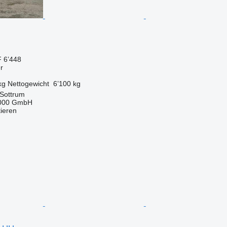
 6’448
r
kg
Nettogewicht
6’100 kg
 Sottrum
2000 GmbH
tieren