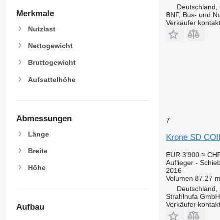
Deutschland,
Merkmale
BNF, Bus- und N
Verkäufer kontak
Nutzlast
Nettogewicht
Bruttogewicht
Aufsattelhöhe
Abmessungen
7
Länge
Krone SD CO
Breite
EUR 3’900
≈ CHF
Auflieger - Schie
Höhe
2016
Volumen
87.27 m
Deutschland, 
Strahlnufa GmbH
Verkäufer kontak
Aufbau