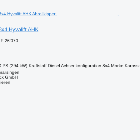
8x4 Hyvalift AHK
F 26’070
0 PS (294 kW)
Kraftstoff
Diesel
Achsenkonfiguration
8x4
Marke Karosse
marsingen
uck GmbH
tieren