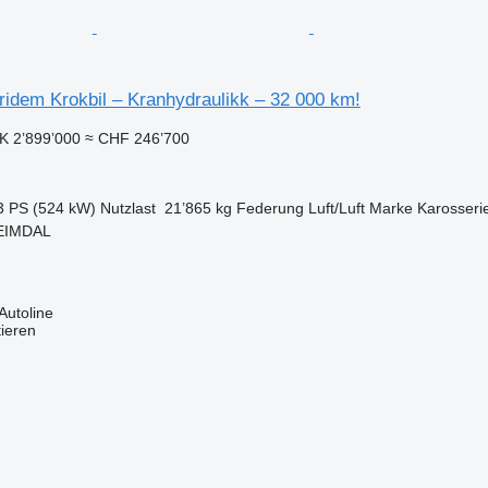
ridem Krokbil – Kranhydraulikk – 32 000 km!
 2’899’000
≈ CHF 246’700
3 PS (524 kW)
Nutzlast
21’865 kg
Federung
Luft/Luft
Marke Karosseri
EIMDAL
Autoline
tieren