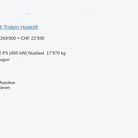
 Tridem Hooklift
269’000
≈ CHF 22’930
2 PS (450 kW)
Nutzlast
17’970 kg
tugun
Autoline
tieren