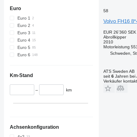
Euro
58
Euro 1
Volvo FH16 8
Euro 2
EUR 26’360
SEK 
Euro 3
Abrollkipper
Euro 4
2010
Motorleistung
55
Euro 5
Schweden, S
Euro 6
ATS Sweden AB
Km-Stand
seit
6
Jahren bei 
Verkäufer kontak
–
km
Achsenkonfiguration
4x2