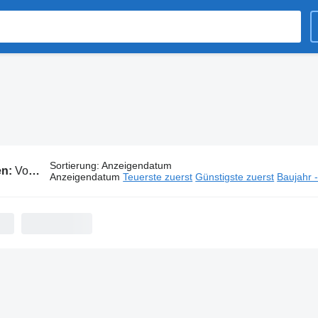
Sortierung
:
Anzeigendatum
en:
Volvo Abrollkipper
Anzeigendatum
Teuerste zuerst
Günstigste zuerst
Baujahr 