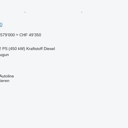
0
579’000
≈ CHF 49’350
2 PS (450 kW)
Kraftstoff
Diesel
tugun
Autoline
tieren