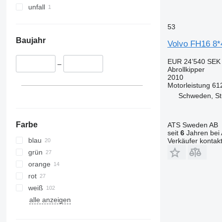
unfall
53
Baujahr
Volvo FH16 8*4
EUR 24’540
SEK 
–
Abrollkipper
2010
Motorleistung
61
Schweden, S
Farbe
ATS Sweden AB
seit
6
Jahren bei 
blau
Verkäufer kontak
grün
orange
rot
weiß
alle anzeigen