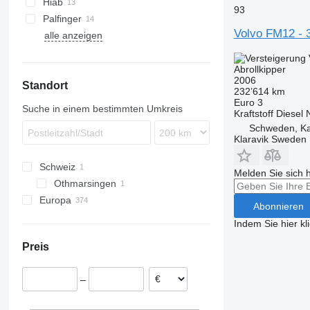
Hiab
93
eActros
FH 480
FM 340
FMX 430
FH16 750
FM13 460
Palfinger
FH 500
FM 370
FMX 450
Volvo FM12 - 
alle anzeigen
FH 510
FM 380
FMX 460
FH 520
FM 400
FMX 500
Abrollkipper
FH 540
FM 410
FMX 540
2006
Standort
232’614 km
FH 750
FM 420
Euro 3
Suche in einem bestimmten Umkreis
FM 430
Kraftstoff
Diesel
FM 440
Schweden, Ka
Klaravik Sweden
FM 450
FM 460
Schweiz
Melden Sie sich 
FM 480
Othmarsingen
FM 500
Europa
Abonnieren
Niederlande
Indem Sie hier kl
Spanien
Preis
Polen
Deutschland
–
Estland
Belgien