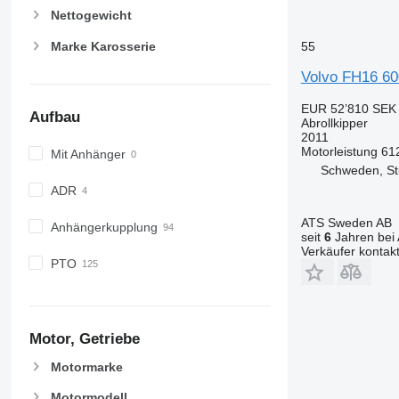
Nettogewicht
Marke Karosserie
55
Volvo FH16 60
EUR 52’810
SEK 
Aufbau
Abrollkipper
2011
Motorleistung
61
Mit Anhänger
Schweden, S
ADR
ATS Sweden AB
Anhängerkupplung
seit
6
Jahren bei 
Verkäufer kontak
PTO
Motor, Getriebe
Motormarke
Motormodell