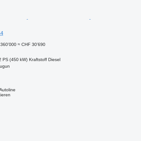
X4
360’000
≈ CHF 30’690
2 PS (450 kW)
Kraftstoff
Diesel
tugun
Autoline
tieren