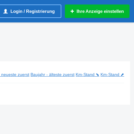
Login / Registrierung
Ihre Anzeige einstellen
- neueste zuerst
Baujahr - älteste zuerst
Km-Stand ⬊
Km-Stand ⬈