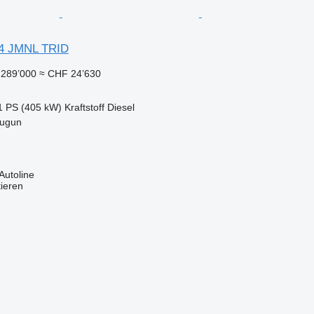
*4 JMNL TRID
289’000
≈ CHF 24’630
1 PS (405 kW)
Kraftstoff
Diesel
tugun
Autoline
tieren