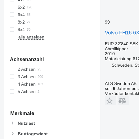
6x2
6x4
99
8x2
8x4
Volvo FH16 6
alle anzeigen
EUR 32’840
SEK 
Abrollkipper
2010
Motorleistung
61
Achsenanzahl
Schweden, S
2 Achsen
3 Achsen
ATS Sweden AB
4 Achsen
seit
6
Jahren bei 
5 Achsen
Verkäufer kontak
Merkmale
Nutzlast
Bruttogewicht