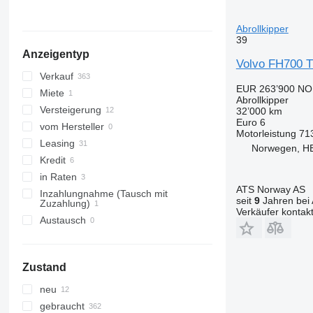
Finnland
Norwegen
Abrollkipper
39
alle anzeigen
Anzeigentyp
Volvo FH700 T
Verkauf
EUR 263’900
NOK
Miete
Abrollkipper
Versteigerung
32’000 km
Euro 6
vom Hersteller
Motorleistung
71
Leasing
Norwegen, H
Kredit
in Raten
ATS Norway AS
Inzahlungnahme (Tausch mit
seit
9
Jahren bei 
Zuzahlung)
Verkäufer kontak
Austausch
Zustand
neu
gebraucht