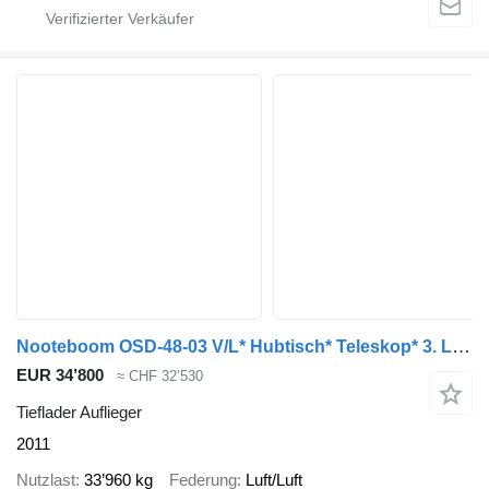
Nooteboom OSD-48-03 V/L* Hubtisch* Teleskop* 3. Lenkachse
EUR 34’800
≈ CHF 32’530
Tieflader Auflieger
2011
Nutzlast
33’960 kg
Federung
Luft/Luft