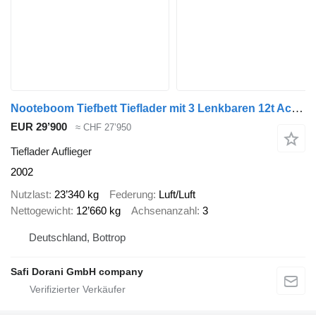
Nooteboom Tiefbett Tieflader mit 3 Lenkbaren 12t Achsen
EUR 29’900
≈ CHF 27’950
Tieflader Auflieger
2002
Nutzlast
23’340 kg
Federung
Luft/Luft
Nettogewicht
12’660 kg
Achsenanzahl
3
Deutschland, Bottrop
Safi Dorani GmbH company