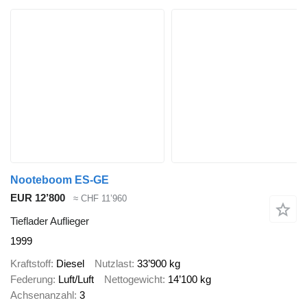
Nooteboom ES-GE
EUR 12’800
≈ CHF 11’960
Tieflader Auflieger
1999
Kraftstoff
Diesel
Nutzlast
33’900 kg
Federung
Luft/Luft
Nettogewicht
14’100 kg
Achsenanzahl
3