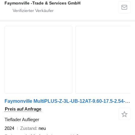
Faymonville -Trade & Services GmbH
Faymonville MultiPLUS-Z-3L-UB-12AT-9.60-17.5-2.54-GR
Preis auf Anfrage
Tieflader Auflieger
2024
Zustand
neu