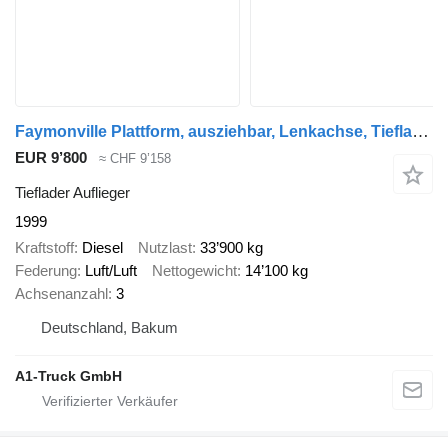
Faymonville Plattform, ausziehbar, Lenkachse, Tieflader, 15250mm lang
EUR 9’800
≈ CHF 9’158
Tieflader Auflieger
1999
Kraftstoff
Diesel
Nutzlast
33’900 kg
Federung
Luft/Luft
Nettogewicht
14’100 kg
Achsenanzahl
3
Deutschland, Bakum
A1-Truck GmbH