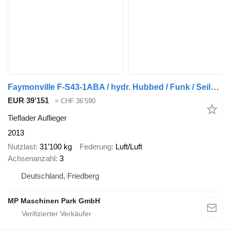
Faymonville F-S43-1ABA / hydr. Hubbed / Funk / Seilwinde
EUR 39’151
≈ CHF 36’590
Tieflader Auflieger
2013
Nutzlast
31’100 kg
Federung
Luft/Luft
Achsenanzahl
3
Deutschland, Friedberg
MP Maschinen Park GmbH