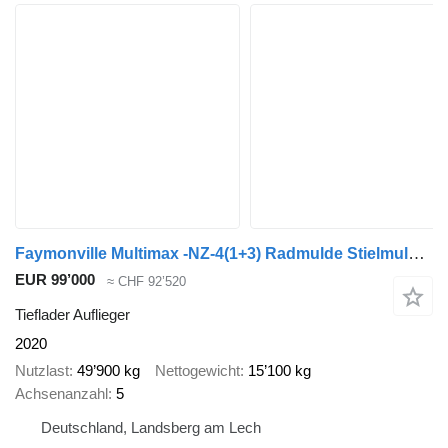
Faymonville Multimax -NZ-4(1+3) Radmulde Stielmulde auszieh
EUR 99’000
≈ CHF 92’520
Tieflader Auflieger
2020
Nutzlast
49’900 kg
Nettogewicht
15’100 kg
Achsenanzahl
5
Deutschland, Landsberg am Lech