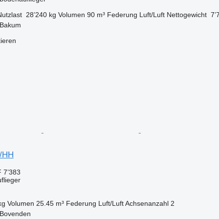
Nutzlast
28’240 kg
Volumen
90 m³
Federung
Luft/Luft
Nettogewicht
7’
 Bakum
tieren
S/HH
 7’383
flieger
kg
Volumen
25.45 m³
Federung
Luft/Luft
Achsenanzahl
2
 Bovenden