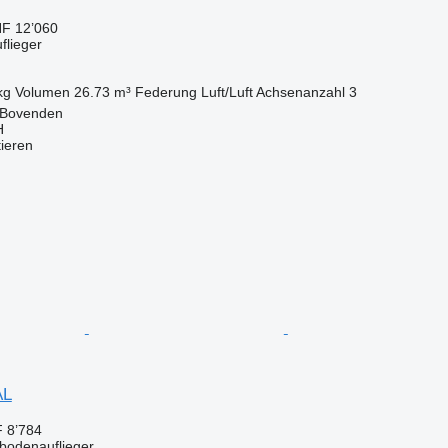
F 12’060
flieger
kg
Volumen
26.73 m³
Federung
Luft/Luft
Achsenanzahl
3
 Bovenden
H
tieren
AL
 8’784
bbodenauflieger