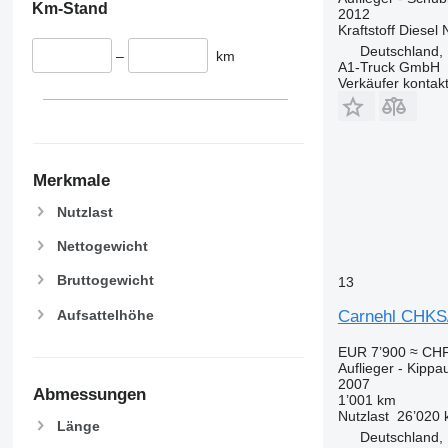
Km-Stand
2012
Kraftstoff
Diesel
Deutschland,
–
km
A1-Truck GmbH
Verkäufer kontak
Merkmale
Nutzlast
Nettogewicht
Bruttogewicht
13
Aufsattelhöhe
Carnehl CHK
EUR 7’900
≈ CHF
Auflieger - Kippau
2007
Abmessungen
1’001 km
Nutzlast
26’020 
Länge
Deutschland,