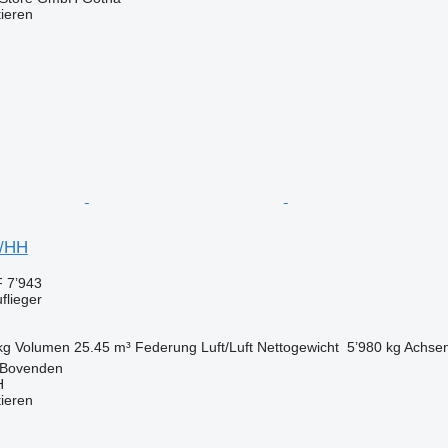
tieren
S/HH
 7’943
flieger
kg
Volumen
25.45 m³
Federung
Luft/Luft
Nettogewicht
5’980 kg
Achse
 Bovenden
H
tieren