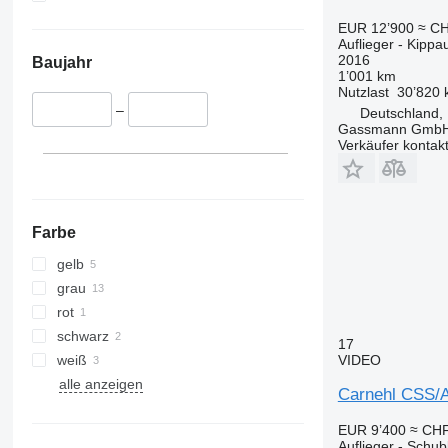
EUR 12’900
≈ CH
Auflieger - Kippau
2016
Baujahr
1’001 km
Nutzlast
30’820 
–
Deutschland,
Gassmann Gmb
Verkäufer kontak
Farbe
gelb
grau
rot
schwarz
17
weiß
VIDEO
alle anzeigen
Carnehl CSS/
EUR 9’400
≈ CHF
Auflieger - Schu