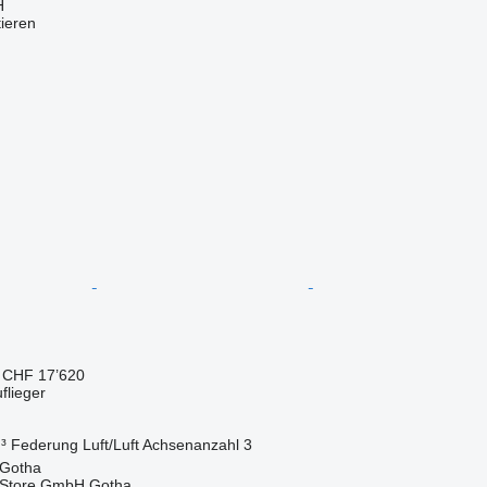
H
tieren
 CHF 17’620
flieger
³
Federung
Luft/Luft
Achsenanzahl
3
 Gotha
r Store GmbH Gotha