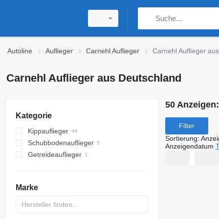
Autoline
Auflieger
Carnehl Auflieger
Carnehl Auflieger au
Carnehl Auflieger aus Deutschland
50 Anzeigen
Kategorie
Filter
Kippauflieger
Sortierung
:
Anze
Schubbodenauflieger
Anzeigendatum
T
Getreideauflieger
Marke