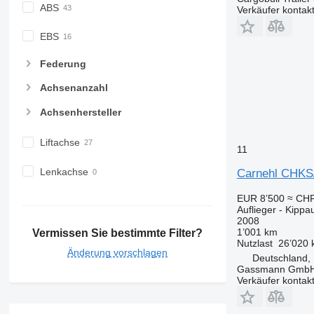
ABS
Verkäufer kontak
EBS
Federung
Achsenanzahl
Achsenhersteller
Liftachse
11
Lenkachse
Carnehl CHK
EUR 8’500
≈ CHF
Auflieger - Kippau
2008
1’001 km
Vermissen Sie bestimmte Filter?
Nutzlast
26’020 
Änderung vorschlagen
Deutschland,
Gassmann Gmb
Verkäufer kontak