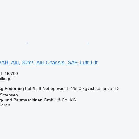
H, Alu, 30m³, Alu-Chassis, SAF, Luft-Lift
F 15’700
flieger
kg
Federung
Luft/Luft
Nettogewicht
4’680 kg
Achsenanzahl
3
Sittensen
ug- und Baumaschinen GmbH & Co. KG
tieren