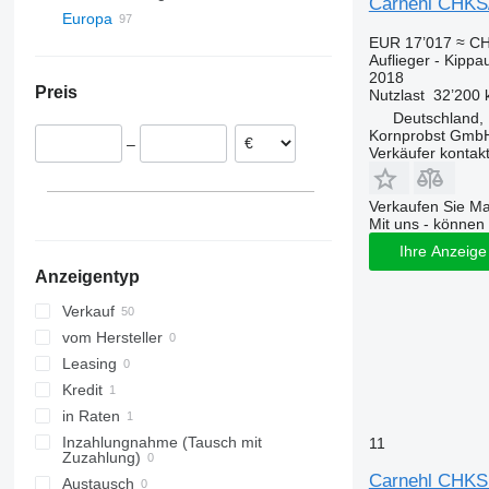
Carnehl CHKS/
Europa
EUR 17’017
≈ CH
Deutschland
Auflieger - Kippau
Hannover
Polen
2018
Preis
Nutzlast
32’200 
Bovenden
Niederlande
Deutschland,
Regensburg
Norwegen
Kornprobst Gmb
–
Erfurt
Rumänien
Verkäufer kontak
Bremen
Estland
Peine
Litauen
Verkaufen Sie M
Mit uns - können 
Kiel
Finnland
Ihre Anzeige 
alle anzeigen
Saarbrücken
Anzeigentyp
alle anzeigen
Verkauf
vom Hersteller
Leasing
Kredit
in Raten
Inzahlungnahme (Tausch mit
11
Zuzahlung)
Carnehl CHKS
Austausch