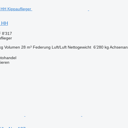
S HH
 8’317
flieger
kg
Volumen
28 m³
Federung
Luft/Luft
Nettogewicht
6’280 kg
Achsenan
Autohandel
tieren