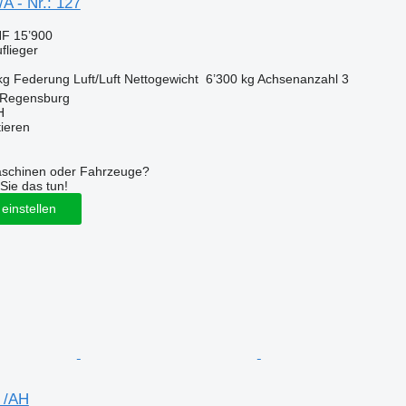
A - Nr.: 127
F 15’900
flieger
kg
Federung
Luft/Luft
Nettogewicht
6’300 kg
Achsenanzahl
3
 Regensburg
H
tieren
aschinen oder Fahrzeuge?
Sie das tun!
einstellen
 /AH