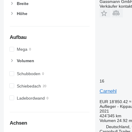
Gassmann Gmb
Breite
Verkäufer kontak
Höhe
Aufbau
Mega
Volumen
Schubboden
16
Schiebedach
Carnehl
Ladebordwand
EUR 18’850.42
≈
Auflieger - Kippau
2021
424’345 km
Volumen
24.92 m
Achsen
Deutschland,
Cargobull Traile