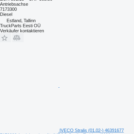
Antriebsachse
7173300
Diesel
Estland, Tallinn
TruckParts Eesti OÜ
Verkäufer kontaktieren
IVECO Stralis (01.02-) 46391677