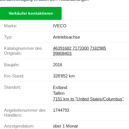
Verkäufer kontaktieren
Marke:
IVECO
Typ:
Antriebsachse
Katalognummer des
46391682
7173300
7182985
Originals:
99808403
Baujahr:
2016
Km-Stand:
328’852 km
Standort:
Estland
Tallinn
7151 km to "United States/Columbus"
Angebotsnummer des
1744793
Händlers:
Anzeigendatum:
über 1 Monat