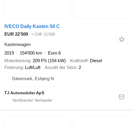
IVECO Daily Kasten 50 C
EUR 22’500
≈ CHF 21’030
Kastenwagen
2019
154’000 km
Euro 6
Motorleistung
209 PS (154 kW)
Kraftstoff
Diesel
Federung
Luft/Luft
Anzahl der Sitze
2
Dänemark, Esbjerg N
TJ Automobiler ApS