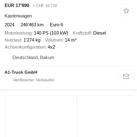
EUR 17’890
≈ CHF 16’720
Kastenwagen
2024
246’463 km
Euro 6
Motorleistung
140 PS (103 kW)
Kraftstoff
Diesel
Nutzlast
1’274 kg
Volumen
14 m³
Achsenkonfiguration
4x2
Deutschland, Bakum
A1-Truck GmbH