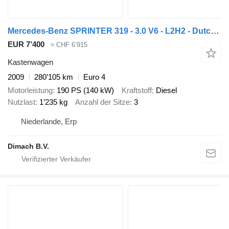
Mercedes-Benz SPRINTER 319 - 3.0 V6 - L2H2 - Dutch vehicle!
EUR 7’400
≈ CHF 6’915
Kastenwagen
2009
280’105 km
Euro 4
Motorleistung
190 PS (140 kW)
Kraftstoff
Diesel
Nutzlast
1’235 kg
Anzahl der Sitze
3
Niederlande, Erp
Dimach B.V.