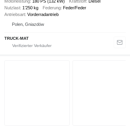
Motorleistung
180 PS (132 kW)
Kraftstoff
Diesel
Nutzlast
1’250 kg
Federung
Feder/Feder
Antriebsart
Vorderradantrieb
Polen, Gniazdów
TRUCK-MAT