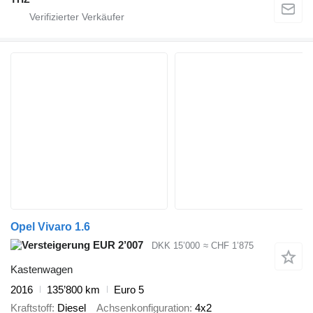
Opel Vivaro 1.6
EUR 2’007
DKK 15’000
≈ CHF 1’875
Kastenwagen
2016
135’800 km
Euro 5
Kraftstoff
Diesel
Achsenkonfiguration
4x2