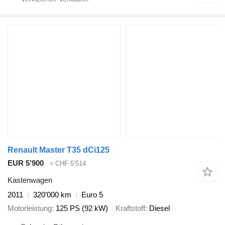
Renault Master T35 dCi125
EUR 5’900
≈ CHF 5’514
Kastenwagen
2011
320’000 km
Euro 5
Motorleistung
125 PS (92 kW)
Kraftstoff
Diesel