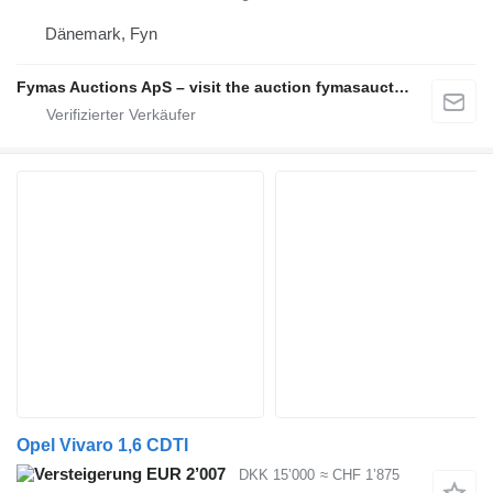
Dänemark, Fyn
Fymas Auctions ApS – visit the auction fymasauctions.dk
Opel Vivaro 1,6 CDTI
EUR 2’007
DKK 15’000
≈ CHF 1’875