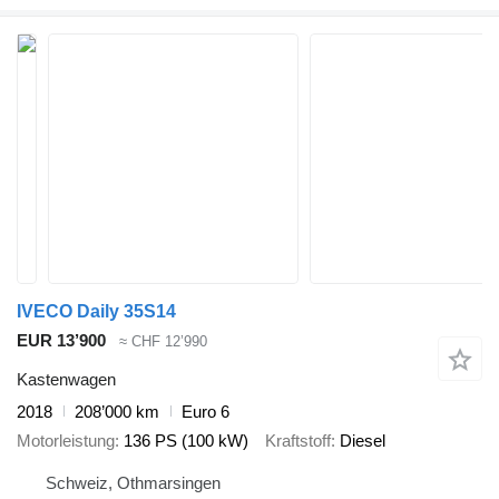
IVECO Daily 35S14
EUR 13’900
≈ CHF 12’990
Kastenwagen
2018
208’000 km
Euro 6
Motorleistung
136 PS (100 kW)
Kraftstoff
Diesel
Schweiz, Othmarsingen