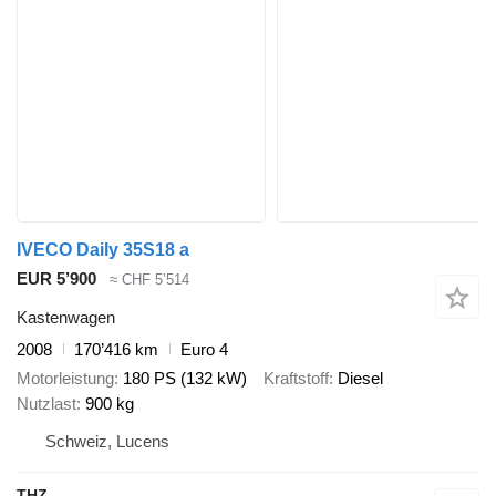
IVECO Daily 35S18 a
EUR 5’900
≈ CHF 5’514
Kastenwagen
2008
170’416 km
Euro 4
Motorleistung
180 PS (132 kW)
Kraftstoff
Diesel
Nutzlast
900 kg
Schweiz, Lucens
THZ