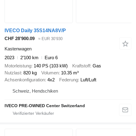
IVECO Daily 35S14NA8V/P
CHF 28’900.09
≈ EUR 30’930
Kastenwagen
2023
2’100 km
Euro 6
Motorleistung
140 PS (103 kW)
Kraftstoff
Gas
Nutzlast
820 kg
Volumen
10.35 m³
Achsenkonfiguration
4x2
Federung
Luft/Luft
Schweiz, Hendschiken
IVECO PRE-OWNED Center Switzerland