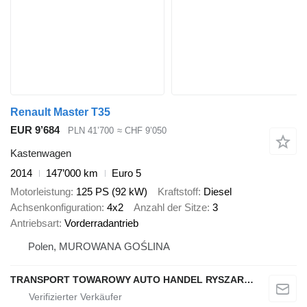
Renault Master T35
EUR 9’684
PLN 41’700
≈ CHF 9’050
Kastenwagen
2014
147’000 km
Euro 5
Motorleistung
125 PS (92 kW)
Kraftstoff
Diesel
Achsenkonfiguration
4x2
Anzahl der Sitze
3
Antriebsart
Vorderradantrieb
Polen, MUROWANA GOŚLINA
TRANSPORT TOWAROWY AUTO HANDEL RYSZARD NOWAK