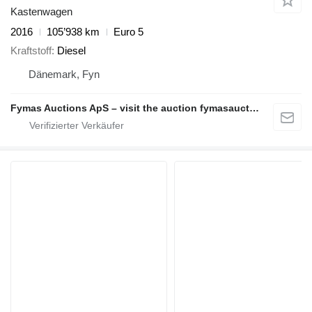
Kastenwagen
2016
105’938 km
Euro 5
Kraftstoff
Diesel
Dänemark, Fyn
Fymas Auctions ApS – visit the auction fymasauctions.dk