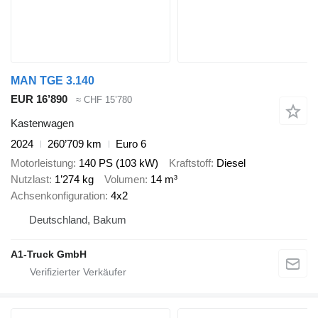
MAN TGE 3.140
EUR 16’890
≈ CHF 15’780
Kastenwagen
2024
260’709 km
Euro 6
Motorleistung
140 PS (103 kW)
Kraftstoff
Diesel
Nutzlast
1’274 kg
Volumen
14 m³
Achsenkonfiguration
4x2
Deutschland, Bakum
A1-Truck GmbH