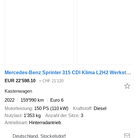
Mercedes-Benz Sprinter 315 CDI Klima L2H2 Werkstatt AHK
EUR 22’598.10
≈ CHF 21’120
Kastenwagen
2022
159’990 km
Euro 6
Motorleistung
150 PS (110 kW)
Kraftstoff
Diesel
Nutzlast
1’353 kg
Anzahl der Sitze
3
Antriebsart
Hinterradantrieb
Deutschland, Stockelsdorf