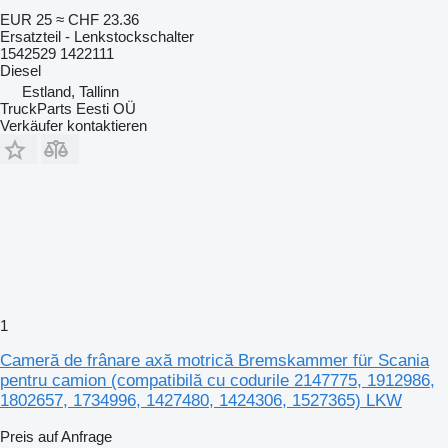
EUR 25
≈ CHF 23.36
Ersatzteil - Lenkstockschalter
1542529 1422111
Diesel
Estland, Tallinn
TruckParts Eesti OÜ
Verkäufer kontaktieren
1
Cameră de frânare axă motrică Bremskammer für Scania
pentru camion (compatibilă cu codurile 2147775, 1912986,
1802657, 1734996, 1427480, 1424306, 1527365) LKW
Preis auf Anfrage