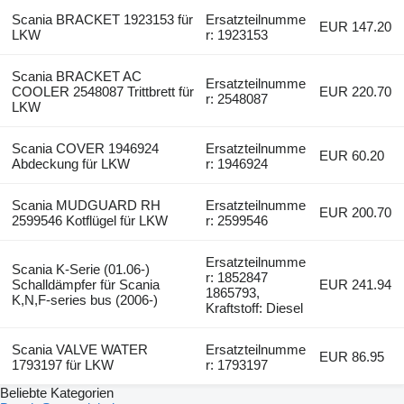
Scania BRACKET 1923153 für
Ersatzteilnumme
EUR 147.20
LKW
r: 1923153
Scania BRACKET AC
Ersatzteilnumme
COOLER 2548087 Trittbrett für
EUR 220.70
r: 2548087
LKW
Scania COVER 1946924
Ersatzteilnumme
EUR 60.20
Abdeckung für LKW
r: 1946924
Scania MUDGUARD RH
Ersatzteilnumme
EUR 200.70
2599546 Kotflügel für LKW
r: 2599546
Ersatzteilnumme
Scania K-Serie (01.06-)
r: 1852847
Schalldämpfer für Scania
EUR 241.94
1865793,
K,N,F-series bus (2006-)
Kraftstoff: Diesel
Scania VALVE WATER
Ersatzteilnumme
EUR 86.95
1793197 für LKW
r: 1793197
Beliebte Kategorien