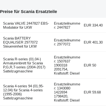
Preise für Scania Ersatzteile
Scania VALVE 2447827 EBS-
Ersatzteilnumme
EUR 334.40
Modulator für LKW
r: 2447827
Scania BATTERY
Ersatzteilnumme
EQUALISER 2977072
EUR 401.30
r: 2977072
Steuereinheit für LKW
Ersatzteilnumme
Scania R-series (01.04-)
r: 1507637
Armaturenbrett für Scania
1900318
EUR 50
P,G,R,T-series (2004-2017)
2091754,
Sattelzugmaschine
Kraftstoff: Diesel
Ersatzteilnumme
Scania 4-series 94 (01.95-
r: 1343080
12.04) für Scania 4-series
1422694
EUR 59.68
(1995-2006)
1798420,
Sattelzugmaschine
Kraftstoff: Diesel