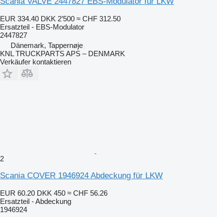
Scania VALVE 2447827 EBS-Modulator für LKW
EUR 334.40
DKK 2’500
≈ CHF 312.50
Ersatzteil - EBS-Modulator
2447827
Dänemark, Tappernøje
KNL TRUCKPARTS APS – DENMARK
Verkäufer kontaktieren
2
Scania COVER 1946924 Abdeckung für LKW
EUR 60.20
DKK 450
≈ CHF 56.26
Ersatzteil - Abdeckung
1946924