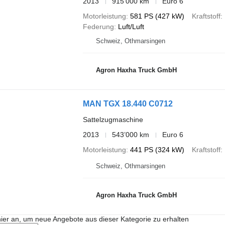
2013
915’000 km
Euro 6
Motorleistung
581 PS (427 kW)
Kraftstoff
Federung
Luft/Luft
Schweiz, Othmarsingen
Agron Haxha Truck GmbH
MAN TGX 18.440 C0712
Sattelzugmaschine
2013
543’000 km
Euro 6
Motorleistung
441 PS (324 kW)
Kraftstoff
Schweiz, Othmarsingen
Agron Haxha Truck GmbH
hier an, um neue Angebote aus dieser Kategorie zu erhalten