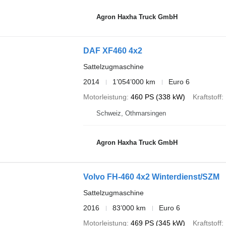
Agron Haxha Truck GmbH
DAF XF460 4x2
Sattelzugmaschine
2014
1’054’000 km
Euro 6
Motorleistung
460 PS (338 kW)
Kraftstoff
Schweiz, Othmarsingen
Agron Haxha Truck GmbH
Volvo FH-460 4x2 Winterdienst/SZM
Sattelzugmaschine
2016
83’000 km
Euro 6
Motorleistung
469 PS (345 kW)
Kraftstoff