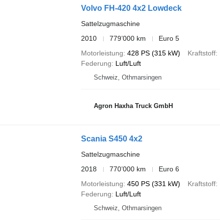
Volvo FH-420 4x2 Lowdeck
Sattelzugmaschine
2010
779’000 km
Euro 5
Motorleistung
428 PS (315 kW)
Kraftstoff
Federung
Luft/Luft
Schweiz, Othmarsingen
Agron Haxha Truck GmbH
Scania S450 4x2
Sattelzugmaschine
2018
770’000 km
Euro 6
Motorleistung
450 PS (331 kW)
Kraftstoff
Federung
Luft/Luft
Schweiz, Othmarsingen