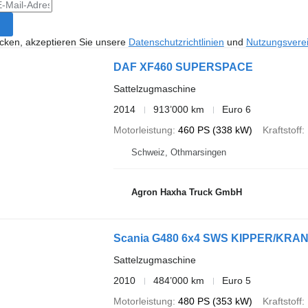
icken, akzeptieren Sie unsere
Datenschutzrichtlinien
und
Nutzungsvere
DAF XF460 SUPERSPACE
Sattelzugmaschine
2014
913’000 km
Euro 6
Motorleistung
460 PS (338 kW)
Kraftstoff
Schweiz, Othmarsingen
Agron Haxha Truck GmbH
Scania G480 6x4 SWS KIPPER/KRAN
Sattelzugmaschine
2010
484’000 km
Euro 5
Motorleistung
480 PS (353 kW)
Kraftstoff