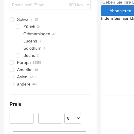
Abonnieren
Indem Sie hier kl
Schweiz
Zürich
Othmarsingen
Lucens
Solothurn
Buchs
Europa
Amerika
Niederlande
Asien
Polen
Mexiko
andere
Deutschland
USA
China
Belgien
Vereinigte Arabische Emirate
Ukraine
Litauen
Chile
Japan
Preis
Spanien
Argentinien
Usbekistan
Ungarn
Moldawien
Georgien
–
Tschechien
Peru
Türkei
alle anzeigen
Marokko
Saudi-Arabien