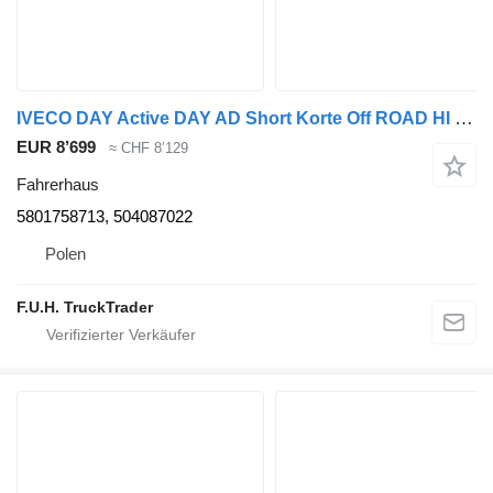
IVECO DAY Active DAY AD Short Korte Off ROAD HI LAND HI-LAND 5801758713 Fahrerhaus für IVECO Trakker Stralis Active DAY 8x8 6x6 4x4 6x4 8x4 Euro 6 LKW
EUR 8’699
≈ CHF 8’129
Fahrerhaus
5801758713, 504087022
Polen
F.U.H. TruckTrader