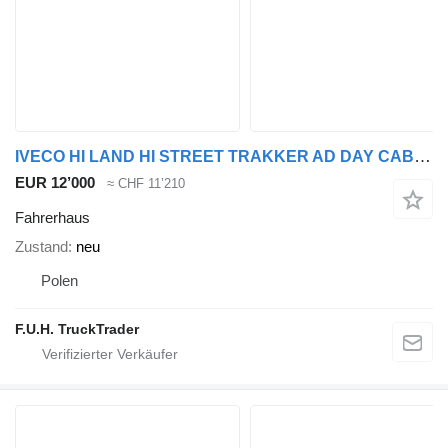
IVECO HI LAND HI STREET TRAKKER AD DAY CAB KORTE Fahrerhaus short Cabi für IVECO 6x4 8x4 8x8 6x6 4x4 Trakker HI-LAND HI-Street AD Active DAY LKW
EUR 12’000
≈ CHF 11’210
Fahrerhaus
Zustand
neu
Polen
F.U.H. TruckTrader