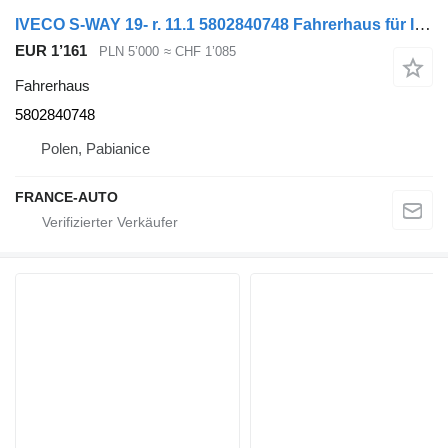
IVECO S-WAY 19- r. 11.1 5802840748 Fahrerhaus für IVECO S-WAY 19- r. 11.1 Sattelzugmaschine für Ersatzteile
EUR 1’161
PLN 5’000
≈ CHF 1’085
Fahrerhaus
5802840748
Polen, Pabianice
FRANCE-AUTO