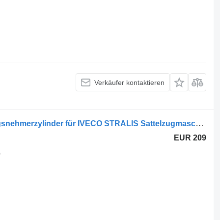
Verkäufer kontaktieren
Cilindru ambreiaj 42568691 Kupplungsnehmerzylinder für IVECO STRALIS Sattelzugmaschine
EUR 209
0