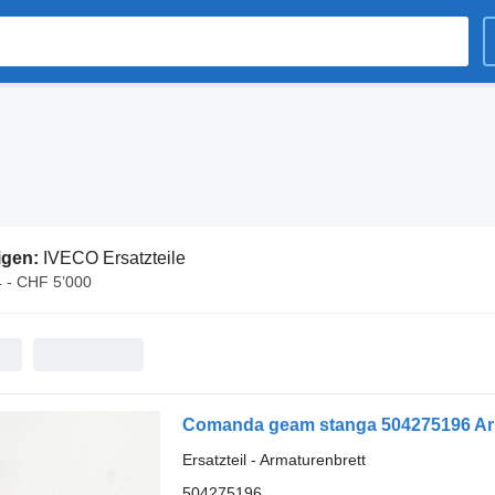
igen:
IVECO Ersatzteile
 - CHF 5’000
Comanda geam stanga 504275196 Arm
Ersatzteil - Armaturenbrett
504275196