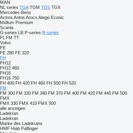
MAN
NL series
TGA
TGM
TGS
TGX
Mercedes-Benz
Actros
Antos
Arocs
Atego
Econic
Midlum
Premium
Scania
G-series
LB
P-series
R-series
FL
FM
TT
Volvo
FE
FE 280
FE 320
FH
FH12
FH12 460
FH16
FH16 750
FH 400
FH 420
FH 460
FH 500
FH 520
FM
FM 300
FM 330
FM 340
FM 370
FM 400
FM 420
FM 440
FM 500
FMX
FMX 330
FMX 410
FMX 500
alle anzeigen
Ladekran
Ladekran
Marke des Ladekrans
HMF
Hiab
Palfinger