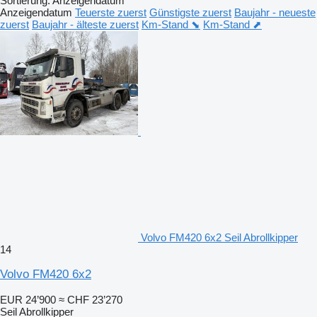
Sortierung
:
Anzeigendatum
Anzeigendatum
Teuerste zuerst
Günstigste zuerst
Baujahr - neueste
zuerst
Baujahr - älteste zuerst
Km-Stand ⬊
Km-Stand ⬈
Volvo FM420 6x2 Seil Abrollkipper
14
Volvo FM420 6x2
EUR 24’900
≈ CHF 23’270
Seil Abrollkipper