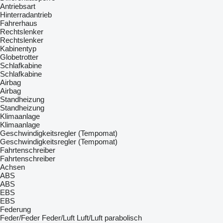
Antriebsart
Hinterradantrieb
Fahrerhaus
Rechtslenker
Rechtslenker
Kabinentyp
Globetrotter
Schlafkabine
Schlafkabine
Airbag
Airbag
Standheizung
Standheizung
Klimaanlage
Klimaanlage
Geschwindigkeitsregler (Tempomat)
Geschwindigkeitsregler (Tempomat)
Fahrtenschreiber
Fahrtenschreiber
Achsen
ABS
ABS
EBS
EBS
Federung
Feder/Feder
Feder/Luft
Luft/Luft
parabolisch