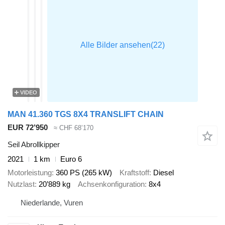
VIDEO
MAN 41.360 TGS 8X4 TRANSLIFT CHAIN
EUR 72’950
≈ CHF 68’170
Seil Abrollkipper
2021
1 km
Euro 6
Motorleistung
360 PS (265 kW)
Kraftstoff
Diesel
Nutzlast
20’889 kg
Achsenkonfiguration
8x4
Niederlande, Vuren