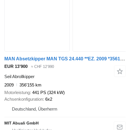
MAN Absetzkipper MAN TGS 24.440 **EZ. 2009 *356155KM
EUR 13’900
≈ CHF 12’990
Seil Abrollkipper
2009
356’155 km
Motorleistung
441 PS (324 kW)
Achsenkonfiguration
6x2
Deutschland, Überherrn
MIT Abuali GmbH