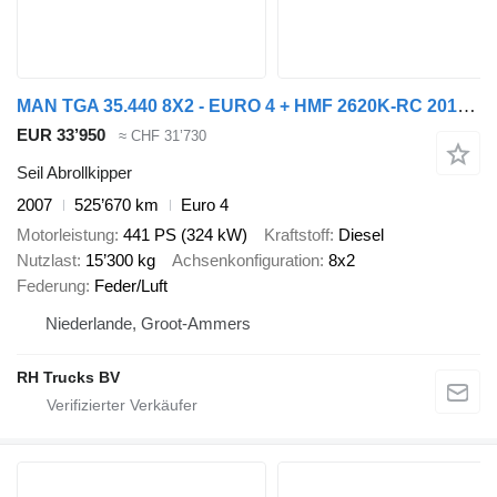
MAN TGA 35.440 8X2 - EURO 4 + HMF 2620K-RC 2018! + REMOTE + HYDRAUTO
EUR 33’950
≈ CHF 31’730
Seil Abrollkipper
2007
525’670 km
Euro 4
Motorleistung
441 PS (324 kW)
Kraftstoff
Diesel
Nutzlast
15’300 kg
Achsenkonfiguration
8x2
Federung
Feder/Luft
Niederlande, Groot-Ammers
RH Trucks BV