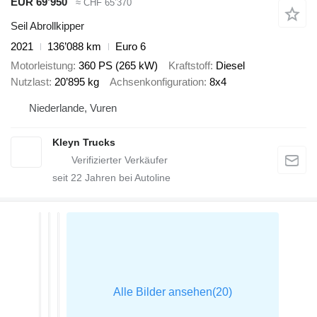
EUR 69’950
≈ CHF 65’370
Seil Abrollkipper
2021
136’088 km
Euro 6
Motorleistung
360 PS (265 kW)
Kraftstoff
Diesel
Nutzlast
20’895 kg
Achsenkonfiguration
8x4
Niederlande, Vuren
Kleyn Trucks
seit
22
Jahren bei Autoline