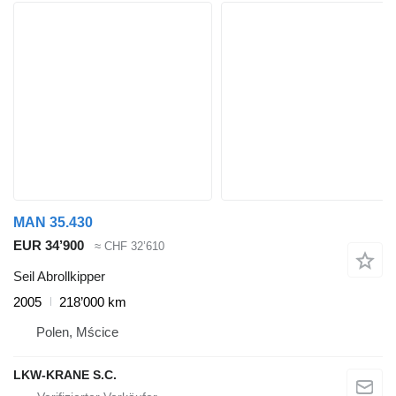
MAN 35.430
EUR 34’900
≈ CHF 32’610
Seil Abrollkipper
2005
218’000 km
Polen, Mścice
LKW-KRANE S.C.