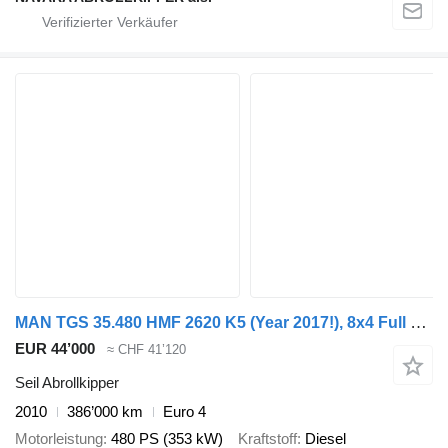
MAN TGS 35.480 HMF 2620 K5 (Year 2017!), 8x4 Full steel, Manuel gear
EUR 44’000
≈ CHF 41’120
Seil Abrollkipper
2010
386’000 km
Euro 4
Motorleistung
480 PS (353 kW)
Kraftstoff
Diesel