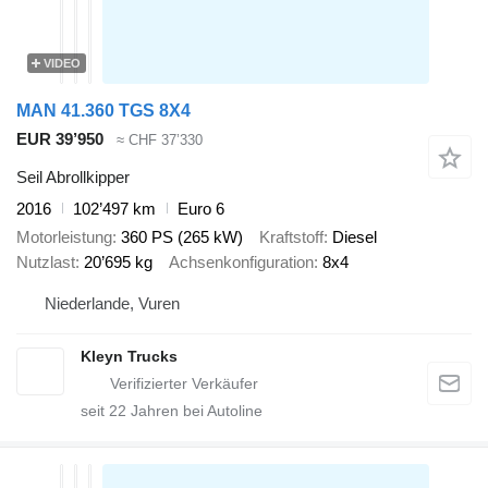
VIDEO
MAN 41.360 TGS 8X4
EUR 39’950
≈ CHF 37’330
Seil Abrollkipper
2016
102’497 km
Euro 6
Motorleistung
360 PS (265 kW)
Kraftstoff
Diesel
Nutzlast
20’695 kg
Achsenkonfiguration
8x4
Niederlande, Vuren
Kleyn Trucks
seit
22
Jahren bei Autoline