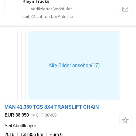
Kleyn Trucks
seit
22
Jahren bei Autoline
MAN 41.360 TGS 8X4 TRANSLIFT CHAIN
EUR 38’950
≈ CHF 36’400
Seil Abrollkipper
2016
135’356 km
Euro 6