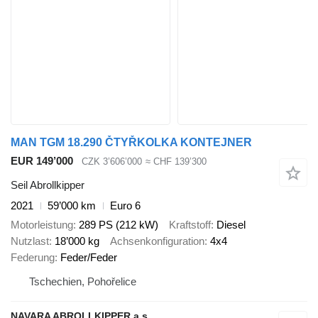
MAN TGM 18.290 ČTYŘKOLKA KONTEJNER
EUR 149’000
CZK 3’606’000
≈ CHF 139’300
Seil Abrollkipper
2021
59’000 km
Euro 6
Motorleistung
289 PS (212 kW)
Kraftstoff
Diesel
Nutzlast
18’000 kg
Achsenkonfiguration
4x4
Federung
Feder/Feder
Tschechien, Pohořelice
NAVARA ABROLLKIPPER a.s.