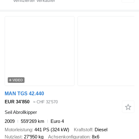
VIDEO
MAN TGS 42.440
EUR 34’850
≈ CHF 32’570
Seil Abrollkipper
2009
559’269 km
Euro 4
Motorleistung
441 PS (324 kW)
Kraftstoff
Diesel
Nutzlast
27’950 kg
Achsenkonfiguration
8x6