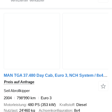
MAN TGA 37.480 Day Cab, Euro 3, NCH System / 8x4 / Full steel / TOP
Preis auf Anfrage
Seil Abrollkipper
2004
798’990 km
Euro 3
Motorleistung
480 PS (353 kW)
Kraftstoff
Diesel
Nutzlast
24’460 kg
Achsenkonfiguration
8x4