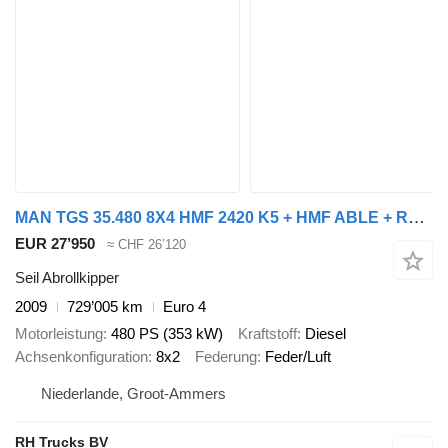
MAN TGS 35.480 8X4 HMF 2420 K5 + HMF ABLE + REMOTE CONTROL
EUR 27’950
≈ CHF 26’120
Seil Abrollkipper
2009
729’005 km
Euro 4
Motorleistung
480 PS (353 kW)
Kraftstoff
Diesel
Achsenkonfiguration
8x2
Federung
Feder/Luft
Niederlande, Groot-Ammers
RH Trucks BV