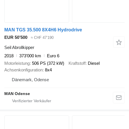
MAN TGS 35.500 8X4H6 Hydrodrive
EUR 50’500
≈ CHF 47’190
Seil Abrollkipper
2018
373’000 km
Euro 6
Motorleistung
506 PS (372 kW)
Kraftstoff
Diesel
Achsenkonfiguration
8x4
Dänemark, Odense
MAN Odense