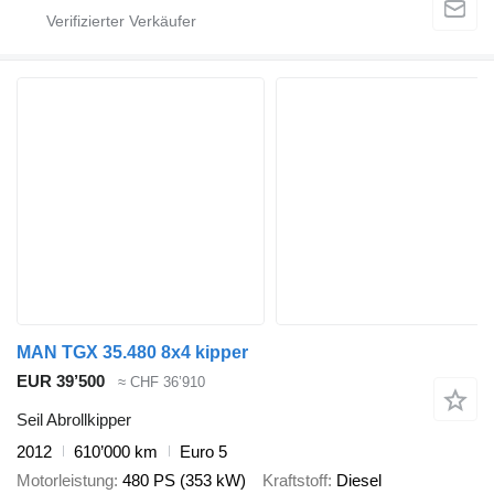
MAN TGX 35.480 8x4 kipper
EUR 39’500
≈ CHF 36’910
Seil Abrollkipper
2012
610’000 km
Euro 5
Motorleistung
480 PS (353 kW)
Kraftstoff
Diesel