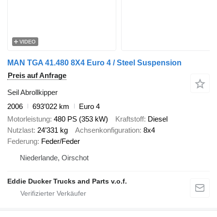
VIDEO
MAN TGA 41.480 8X4 Euro 4 / Steel Suspension
Preis auf Anfrage
Seil Abrollkipper
2006
693’022 km
Euro 4
Motorleistung
480 PS (353 kW)
Kraftstoff
Diesel
Nutzlast
24’331 kg
Achsenkonfiguration
8x4
Federung
Feder/Feder
Niederlande, Oirschot
Eddie Ducker Trucks and Parts v.o.f.