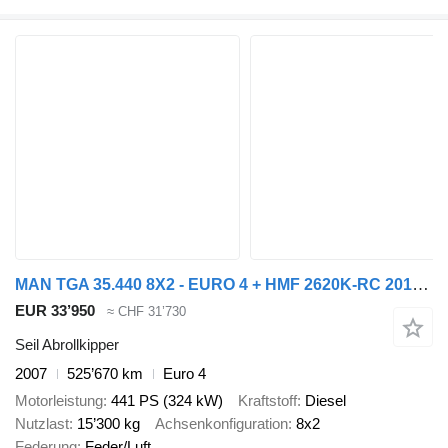
MAN TGA 35.440 8X2 - EURO 4 + HMF 2620K-RC 2018! + REMOTE + HYDRAUTO
EUR 33’950
≈ CHF 31’730
Seil Abrollkipper
2007
525’670 km
Euro 4
Motorleistung
441 PS (324 kW)
Kraftstoff
Diesel
Nutzlast
15’300 kg
Achsenkonfiguration
8x2
Federung
Feder/Luft