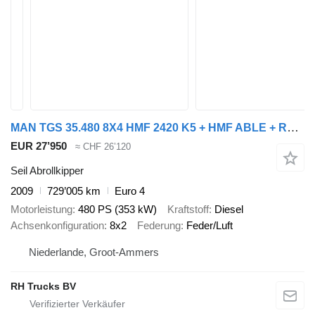
MAN TGS 35.480 8X4 HMF 2420 K5 + HMF ABLE + REMOTE CONTROL
EUR 27’950
≈ CHF 26’120
Seil Abrollkipper
2009
729’005 km
Euro 4
Motorleistung
480 PS (353 kW)
Kraftstoff
Diesel
Achsenkonfiguration
8x2
Federung
Feder/Luft
Niederlande, Groot-Ammers
RH Trucks BV