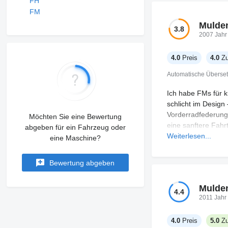
FH
FM
Mulde
3.8
2007 Jahr
4.0
Preis
4.0
Zu
Automatische Überse
Ich habe FMs für k
schlicht im Design
Vorderradfederung 
Möchten Sie eine Bewertung
eine sanftere Fahrt
abgeben für ein Fahrzeug oder
aber nicht für lan
Weiterlesen...
eine Maschine?
Beleuchtung entfern
manchen Deutschen,
Bewertung abgeben
regeln kann. Das G
Steigungen hakelig 
Mulde
stellenweise auf, 
4.4
2011 Jahr
Die Anordnung der 
altmodisch, halten
4.0
Preis
5.0
Zu
einfach zu warten i