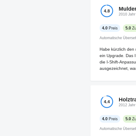
ist recht geräumig
Mulde
auszustrecken. Was
4.8
2010 Jahr
gutes Netzwerk, zu
umgehauen, aber ni
4.0
Preis
5.0
Zu
würde es lieben, w
Automatische Überse
Habe kürzlich den n
ein Upgrade. Das I
die I-Shift-Anpassu
ausgezeichnet, was
Holztr
4.4
2012 Jahr
4.0
Preis
5.0
Zu
Automatische Überse