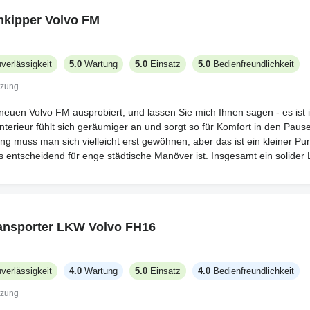
 - nicht gerade wie ein Hotelzimmer, aber gut genug, um sich für ein Ni
nkipper Volvo FM
 Service und Ersatzteile angeht, hatte ich bisher keine Probleme, aber
mindest in größeren Städten. Einige der Kunststoffe und kleinen Detai
chts, was das Erlebnis ruiniert. Die JK-Reifen scheinen bisher zuverläs
verlässigkeit
5.0
Wartung
5.0
Einsatz
5.0
Bedienfreundlichkeit
enn der Preis niedriger wäre, aber für dieses Segment ist es nicht scho
tzung
euen Volvo FM ausprobiert, und lassen Sie mich Ihnen sagen - es ist in
nterieur fühlt sich geräumiger an und sorgt so für Komfort in den Paus
ng muss man sich vielleicht erst gewöhnen, aber das ist ein kleiner Punk
 entscheidend für enge städtische Manöver ist. Insgesamt ein solider 
ansporter LKW Volvo FH16
verlässigkeit
4.0
Wartung
5.0
Einsatz
4.0
Bedienfreundlichkeit
tzung