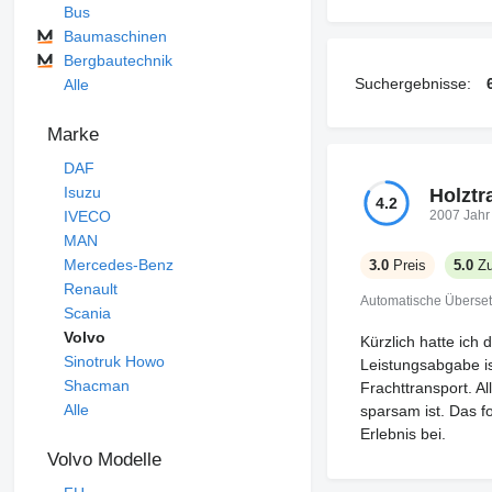
Bus
Baumaschinen
Bergbautechnik
Suchergebnisse:
Alle
Marke
DAF
Isuzu
Holztr
4.2
2007 Jahr
IVECO
MAN
Mercedes-Benz
3.0
Preis
5.0
Zu
Renault
Automatische Überse
Scania
Volvo
Kürzlich hatte ich
Sinotruk Howo
Leistungsabgabe i
Shacman
Frachttransport. A
Alle
sparsam ist. Das f
Erlebnis bei.
Volvo Modelle