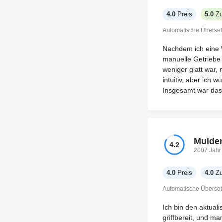
4.0
Preis
5.0
Zu
Automatische Überse
Nachdem ich eine W
manuelle Getriebe 
weniger glatt war,
intuitiv, aber ich 
Insgesamt war das 
Mulde
4.2
2007 Jahr
4.0
Preis
4.0
Zu
Automatische Überse
Ich bin den aktuali
griffbereit, und m