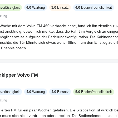
verlässigkeit
4.0
Wartung
3.0
Einsatz
4.0
Bedienfreundlichkeit
tzung
oche mit dem Volvo FM 460 verbracht habe, fand ich ihn ziemlich zuv
ist anständig, obwohl ich merkte, dass die Fahrt im Vergleich zu einig
 möglicherweise aufgrund der Federungskonfiguration. Die Kabinenanor
wünschte, die Tür könnte sich etwas weiter öffnen, um den Einstieg zu erl
Erlebnis positiv.
nkipper Volvo FM
verlässigkeit
4.0
Wartung
4.0
Einsatz
5.0
Bedienfreundlichkeit
tzung
sierten FM für ein paar Wochen gefahren. Die Sitzposition ist wirklich be
an muss sich nicht verdrehen oder strecken. Die Bedienelemente sind e