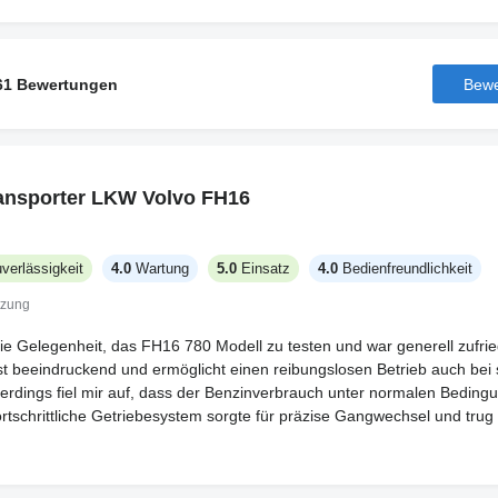
61 Bewertungen
Bewe
ansporter LKW Volvo FH16
verlässigkeit
4.0
Wartung
5.0
Einsatz
4.0
Bedienfreundlichkeit
tzung
 die Gelegenheit, das FH16 780 Modell zu testen und war generell zufri
st beeindruckend und ermöglicht einen reibungslosen Betrieb auch be
llerdings fiel mir auf, dass der Benzinverbrauch unter normalen Beding
ortschrittliche Getriebesystem sorgte für präzise Gangwechsel und trug