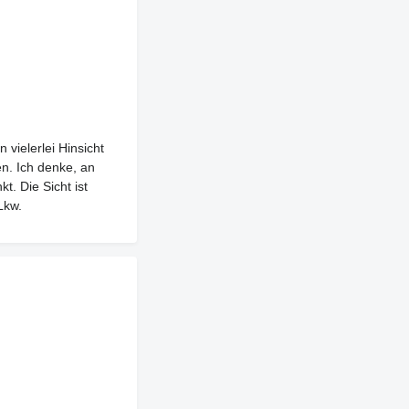
ckerchen
 Volvo hat ein
ls haben mich nicht
sig zu sein. Ich
ckierend.
 vielerlei Hinsicht
en. Ich denke, an
t. Die Sicht ist
Lkw.