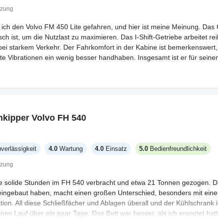
tzung
e ich den Volvo FM 450 Lite gefahren, und hier ist meine Meinung. Das C
isch ist, um die Nutzlast zu maximieren. Das I-Shift-Getriebe arbeitet re
i starkem Verkehr. Der Fahrkomfort in der Kabine ist bemerkenswert,
e Vibrationen ein wenig besser handhaben. Insgesamt ist er für sein
kipper Volvo FH 540
verlässigkeit
4.0
Wartung
4.0
Einsatz
5.0
Bedienfreundlichkeit
tzung
e solide Stunden im FH 540 verbracht und etwa 21 Tonnen gezogen. 
 eingebaut haben, macht einen großen Unterschied, besonders mit eine
tion. All diese Schließfächer und Ablagen überall und der Kühlschrank i
inen Lauf über ein paar Tage. Das Bett war besser, als ich erwartet hatt