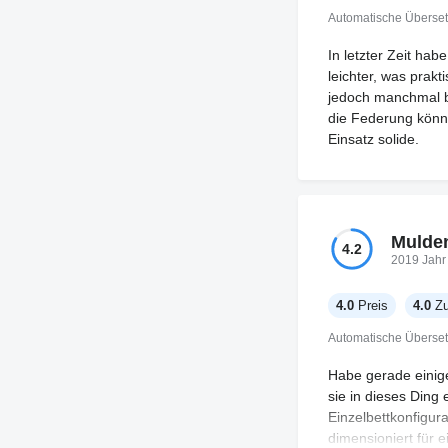
Automatische Überse
In letzter Zeit hab
leichter, was prakt
jedoch manchmal be
die Federung könnt
Einsatz solide.
Mulden
4.2
2019 Jahr
4.0
Preis
4.0
Zu
Automatische Überse
Habe gerade einig
sie in dieses Ding
Einzelbettkonfigura
dimensioniert für e