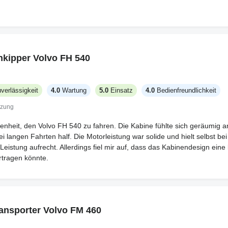
be mich nicht eingeengt gefühlt. Der Bezug des Fahrersitzes ist nicht p
her, wenn man oft ein- und aussteigt, aber das Lenkrad hat einen guten 
Klimabedienelemente sind an leicht zugänglichen Stellen, aber ehrlich g
maturenbretts ist anständig, ich wünschte nur, es wäre nicht so breit. D
rdings kein Luftfederungssystem vorne, also spürt man härtere Stöße
kipper Volvo FH 540
 beschweren. Insgesamt ist es eine moderne Variante, die Ihnen in S
kommt.
verlässigkeit
4.0
Wartung
5.0
Einsatz
4.0
Bedienfreundlichkeit
tzung
genheit, den Volvo FH 540 zu fahren. Die Kabine fühlte sich geräumig a
i langen Fahrten half. Die Motorleistung war solide und hielt selbst b
eistung aufrecht. Allerdings fiel mir auf, dass das Kabinendesign eine 
rtragen könnte.
ansporter Volvo FM 460