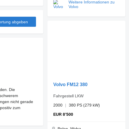
Weitere Informationen zu
Volvo
rtung abgeben
Volvo FM12 380
eden. Die
i schwerem
Fahrgestell LKW
ungen nicht gerade
2000
380 PS (279 kW)
 positiv zum
EUR 8’500
Polen, Wałcz