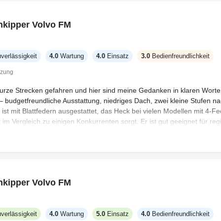
nkipper Volvo FM
verlässigkeit
4.0
Wartung
4.0
Einsatz
3.0
Bedienfreundlichkeit
tzung
urze Strecken gefahren und hier sind meine Gedanken in klaren Worten
 – budgetfreundliche Ausstattung, niedriges Dach, zwei kleine Stufen n
ist mit Blattfedern ausgestattet, das Heck bei vielen Modellen mit 4-F
 im Vergleich zu einigen Konkurrenten sorgt. Er ist gut geeignet für reg
ge Fahrten. Viele kommen aus Europa leergeräumt an (kein Webasto, k
t), also rechnen Sie mit zusätzlichen Käufen. Die Teile sind nicht so gü
 aber die Anordnung ist unkompliziert, sodass ein vernünftiger Mech
etriebe in meinem Modell war das einfache 4+4-Setup, das funktioniert
ist; wenn Sie sanfte lange Anstiege wollen, ist das hier nicht das richtige
nkipper Volvo FM
aber die Fahrzeug-Identifizierungsnummern sind meistens klar, was bei d
Heizung/Belüftung ist ärgerlich, der Stauraum begrenzt und die Innenk
 aber stand. Wenn Sie ein günstiges Arbeitstier für regionale Strecken 
verlässigkeit
4.0
Wartung
5.0
Einsatz
4.0
Bedienfreundlichkeit
st, ist es eine faire Wahl, erwarten Sie nur keinen Komfort oder perfekte