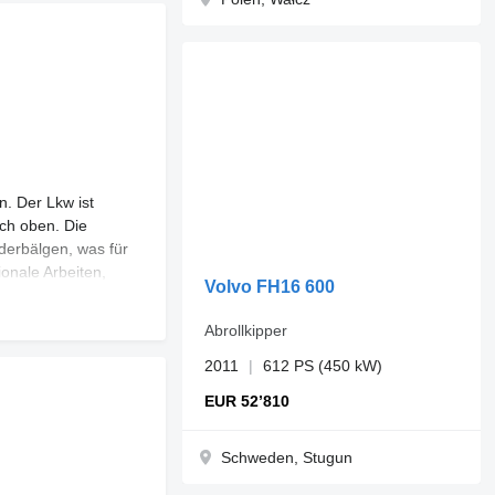
. Der Lkw ist
ach oben. Die
ederbälgen, was für
ionale Arbeiten,
Volvo FH16 600
ein Kühlschrank,
nstig wie bei
Abrollkipper
aniker die Dinge
, aber bei
2011
612 PS (450 kW)
. Korrosion tritt
EUR 52’810
en Papieren hilft.
unststoffe wirken
Schweden, Stugun
brauchen, das
 Elektrik.