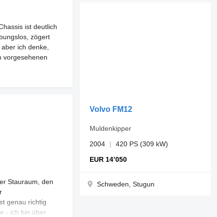
hassis ist deutlich
ibungslos, zögert
 aber ich denke,
en vorgesehenen
Volvo FM12
Muldenkipper
2004
420 PS (309 kW)
EUR 14’050
Der Stauraum, den
Schweden, Stugun
r
st genau richtig
e - ich bin über