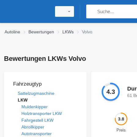
Autoline
Bewertungen
LKWs
Volvo
Bewertungen LKWs Volvo
Fahrzeugtyp
Dur
4.3
Sattelzugmaschine
61 B
LKW
Muldenkipper
Holztransporter LKW
3.8
Fahrgestell LKW
Abrollkipper
Preis
Autotransporter