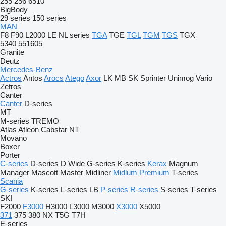
255
256
6510
BigBody
29 series
150 series
MAN
F8
F90
L2000
LE
NL series
TGA
TGE
TGL
TGM
TGS
TGX
5340
551605
Granite
Deutz
Mercedes-Benz
Actros
Antos
Arocs
Atego
Axor
LK
MB
SK
Sprinter
Unimog
Vario
Zetros
Canter
Canter
D-series
MT
M-series
TREMO
Atlas
Atleon
Cabstar
NT
Movano
Boxer
Porter
C-series
D-series
D Wide
G-series
K-series
Kerax
Magnum
Manager
Mascott
Master
Midliner
Midlum
Premium
T-series
Scania
G-series
K-series
L-series
LB
P-series
R-series
S-series
T-series
SKI
F2000
F3000
H3000
L3000
M3000
X3000
X5000
371
375
380
NX
T5G
T7H
E-series