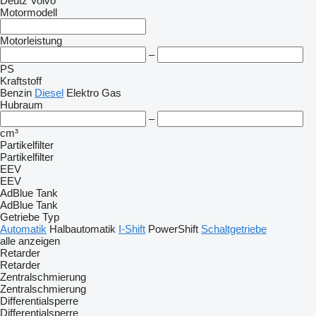
Deutz
Volvo
Motormodell
Motorleistung
–
PS
Kraftstoff
Benzin
Diesel
Elektro
Gas
Hubraum
–
cm³
Partikelfilter
Partikelfilter
EEV
EEV
AdBlue Tank
AdBlue Tank
Getriebe Typ
Automatik
Halbautomatik
I-Shift
PowerShift
Schaltgetriebe
alle anzeigen
Retarder
Retarder
Zentralschmierung
Zentralschmierung
Differentialsperre
Differentialsperre