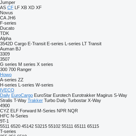
Jumper
AS
CF
LF
XB
XD
XF
Novus
CA
JH6
F-series
Ducato
TDK
Alpha
3542D
Cargo
E-Transit
E-series
L-series
LT
Transit
Auman
BJ
3309
3507
G series
M series
X series
300
700
Ranger
Howo
A-series
ZZ
H-series
L-series
W-series
IVECO
Daily
EuroCargo
EuroStar
Eurotech
Eurotrakker
Magirus
S-Way
Stralis
T-Way
Trakker
Turbo Daily
Turbostar
X-Way
4900
CYZ
ELF
Forward
M-Series
NPR
NQR
HFC
N-Series
9T-1
5511
6520
45142
53215
55102
55111
65111
65115
T-series