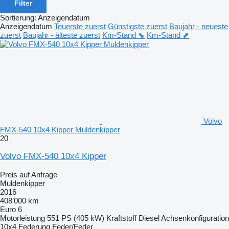
Filter
Sortierung
:
Anzeigendatum
Anzeigendatum
Teuerste zuerst
Günstigste zuerst
Baujahr - neueste
zuerst
Baujahr - älteste zuerst
Km-Stand ⬊
Km-Stand ⬈
Volvo
FMX-540 10x4 Kipper Muldenkipper
20
Volvo FMX-540 10x4 Kipper
Preis auf Anfrage
Muldenkipper
2016
408’000 km
Euro 6
Motorleistung
551 PS (405 kW)
Kraftstoff
Diesel
Achsenkonfiguration
10x4
Federung
Feder/Feder