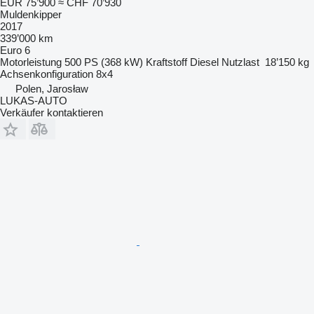
EUR 75’900
≈ CHF 70’930
Muldenkipper
2017
339’000 km
Euro 6
Motorleistung
500 PS (368 kW)
Kraftstoff
Diesel
Nutzlast
18’150 kg
Achsenkonfiguration
8x4
Polen, Jarosław
LUKAS-AUTO
Verkäufer kontaktieren