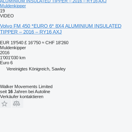
ALUMINIUM INSULATED TIPPER – 2016 – RY16 AXJ
Muldenkipper
19
VIDEO
Volvo FM 450 *EURO 6* 8X4 ALUMINIUM INSULATED
TIPPER – 2016 – RY16 AXJ
EUR 19’540
£ 16’750
≈ CHF 18’260
Muldenkipper
2016
1’001’030 km
Euro 6
Vereinigtes Königreich, Sawley
Walker Movements Limited
seit
16
Jahren bei Autoline
Verkäufer kontaktieren