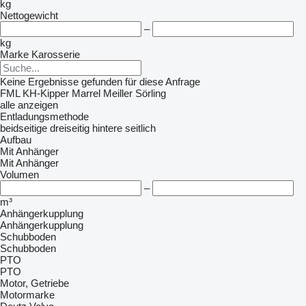
kg
Nettogewicht
–
kg
Marke Karosserie
Keine Ergebnisse gefunden für diese Anfrage
FML
KH-Kipper
Marrel
Meiller
Sörling
alle anzeigen
Entladungsmethode
beidseitige
dreiseitig
hintere
seitlich
Aufbau
Mit Anhänger
Mit Anhänger
Volumen
–
m³
Anhängerkupplung
Anhängerkupplung
Schubboden
Schubboden
PTO
PTO
Motor, Getriebe
Motormarke