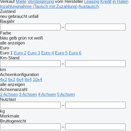
Verkauf
Miete
Versteigerung
vom Hersteller
Leasing
Kredit
in Raten
Inzahlungnahme (Tausch mit Zuzahlung)
Austausch
Zustand
neu
gebraucht
unfall
Baujahr
–
Farbe
blau
gelb
grün
rot
weiß
alle anzeigen
Euro
Euro 1
Euro 2
Euro 3
Euro 4
Euro 5
Euro 6
Km-Stand
–
km
Achsenkonfiguration
4x2
6x2
6x4
8x4
10x4
alle anzeigen
Achsenanzahl
2 Achsen
3 Achsen
4 Achsen
5 Achsen
Nutzlast
–
kg
Merkmale
Bruttogewicht
–