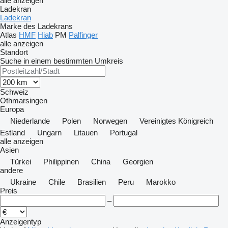
alle anzeigen
Ladekran
Ladekran
Marke des Ladekrans
Atlas
HMF
Hiab
PM
Palfinger
alle anzeigen
Standort
Suche in einem bestimmten Umkreis
Schweiz
Othmarsingen
Europa
Niederlande
Polen
Norwegen
Vereinigtes Königreich
Estland
Ungarn
Litauen
Portugal
alle anzeigen
Asien
Türkei
Philippinen
China
Georgien
andere
Ukraine
Chile
Brasilien
Peru
Marokko
Preis
–
Anzeigentyp