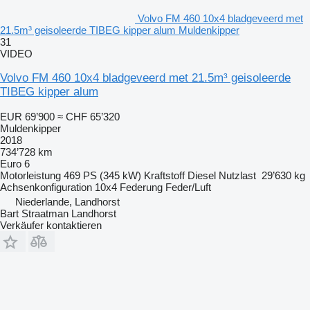
Volvo FM 460 10x4 bladgeveerd met
21.5m³ geisoleerde TIBEG kipper alum Muldenkipper
31
VIDEO
Volvo FM 460 10x4 bladgeveerd met 21.5m³ geisoleerde
TIBEG kipper alum
EUR 69’900
≈ CHF 65’320
Muldenkipper
2018
734’728 km
Euro 6
Motorleistung
469 PS (345 kW)
Kraftstoff
Diesel
Nutzlast
29’630 kg
Achsenkonfiguration
10x4
Federung
Feder/Luft
Niederlande, Landhorst
Bart Straatman Landhorst
Verkäufer kontaktieren