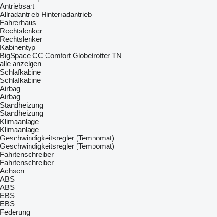
Antriebsart
Allradantrieb
Hinterradantrieb
Fahrerhaus
Rechtslenker
Rechtslenker
Kabinentyp
BigSpace
CC
Comfort
Globetrotter
TN
alle anzeigen
Schlafkabine
Schlafkabine
Airbag
Airbag
Standheizung
Standheizung
Klimaanlage
Klimaanlage
Geschwindigkeitsregler (Tempomat)
Geschwindigkeitsregler (Tempomat)
Fahrtenschreiber
Fahrtenschreiber
Achsen
ABS
ABS
EBS
EBS
Federung