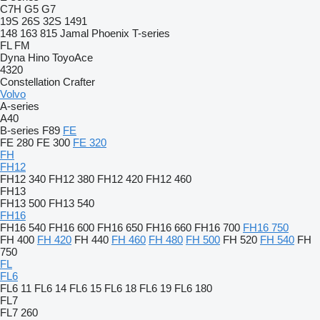
C7H
G5
G7
19S
26S
32S
1491
148
163
815
Jamal
Phoenix
T-series
FL
FM
Dyna
Hino
ToyoAce
4320
Constellation
Crafter
Volvo
A-series
A40
B-series
F89
FE
FE 280
FE 300
FE 320
FH
FH12
FH12 340
FH12 380
FH12 420
FH12 460
FH13
FH13 500
FH13 540
FH16
FH16 540
FH16 600
FH16 650
FH16 660
FH16 700
FH16 750
FH 400
FH 420
FH 440
FH 460
FH 480
FH 500
FH 520
FH 540
FH
750
FL
FL6
FL6 11
FL6 14
FL6 15
FL6 18
FL6 19
FL6 180
FL7
FL7 260