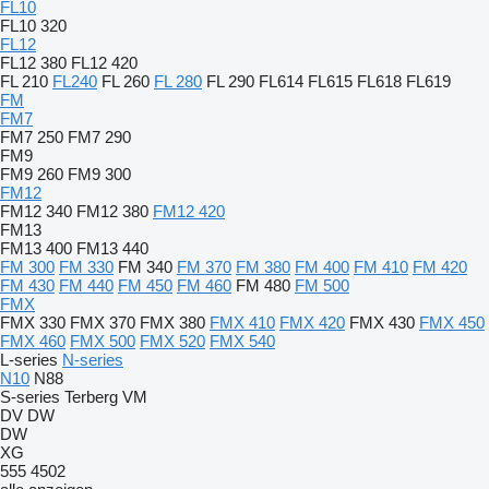
FL10
FL10 320
FL12
FL12 380
FL12 420
FL 210
FL240
FL 260
FL 280
FL 290
FL614
FL615
FL618
FL619
FM
FM7
FM7 250
FM7 290
FM9
FM9 260
FM9 300
FM12
FM12 340
FM12 380
FM12 420
FM13
FM13 400
FM13 440
FM 300
FM 330
FM 340
FM 370
FM 380
FM 400
FM 410
FM 420
FM 430
FM 440
FM 450
FM 460
FM 480
FM 500
FMX
FMX 330
FMX 370
FMX 380
FMX 410
FMX 420
FMX 430
FMX 450
FMX 460
FMX 500
FMX 520
FMX 540
L-series
N-series
N10
N88
S-series
Terberg
VM
DV
DW
DW
XG
555
4502