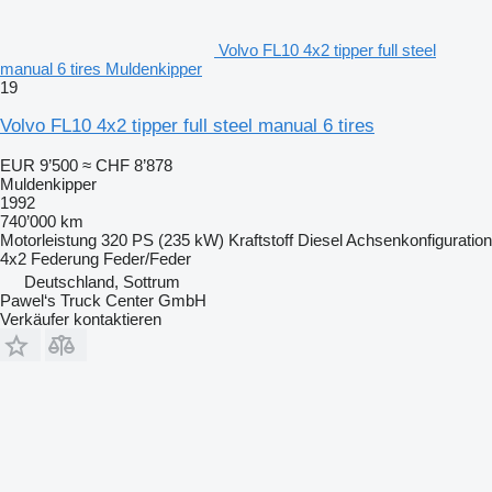
Volvo FL10 4x2 tipper full steel
manual 6 tires Muldenkipper
19
Volvo FL10 4x2 tipper full steel manual 6 tires
EUR 9’500
≈ CHF 8’878
Muldenkipper
1992
740’000 km
Motorleistung
320 PS (235 kW)
Kraftstoff
Diesel
Achsenkonfiguration
4x2
Federung
Feder/Feder
Deutschland, Sottrum
Pawel‘s Truck Center GmbH
Verkäufer kontaktieren