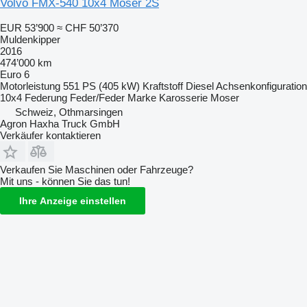
Volvo FMX-540 10x4 Moser 2S
EUR 53’900
≈ CHF 50’370
Muldenkipper
2016
474’000 km
Euro 6
Motorleistung
551 PS (405 kW)
Kraftstoff
Diesel
Achsenkonfiguration
10x4
Federung
Feder/Feder
Marke Karosserie
Moser
Schweiz, Othmarsingen
Agron Haxha Truck GmbH
Verkäufer kontaktieren
Verkaufen Sie Maschinen oder Fahrzeuge?
Mit uns - können Sie das tun!
Ihre Anzeige einstellen