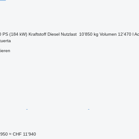
0 PS (184 kW)
Kraftstoff
Diesel
Nutzlast
10’850 kg
Volumen
12’470 l
Ac
tuerta
tieren
’950
≈ CHF 11’940