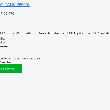
DR TANK 26500L
F 20’470
0 PS (382 kW)
Kraftstoff
Diesel
Nutzlast
20’500 kg
Volumen
26.5 m³
Ac
liai
MAS
tieren
aschinen oder Fahrzeuge?
Sie das tun!
einstellen