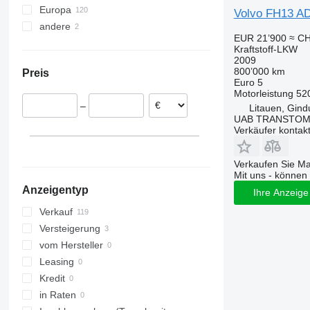
Europa
FL618
FM 340
Volvo FH13 A
andere
Belgien
FM 380
EUR 21’900
≈ CH
Niederlande
Brasilien
FM 400
Kraftstoff-LKW
Vereinigtes Königreich
2009
FM 410
800’000 km
Preis
Litauen
FM 420
Euro 5
Spanien
Motorleistung
52
FM 430
–
Litauen, Gindu
Estland
FM 440
UAB TRANSTO
Norwegen
FM 500
Verkäufer kontak
Tschechien
alle anzeigen
Verkaufen Sie M
Mit uns - können 
Anzeigentyp
Ihre Anzeige 
Verkauf
Versteigerung
vom Hersteller
Leasing
Kredit
in Raten