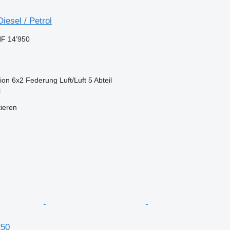
iesel / Petrol
F 14’950
ion
6x2
Federung
Luft/Luft
5 Abteil
i
tieren
250