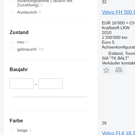
Inzahlungnahme (Tausch mit
32
Zuzahlung)
Volvo FH 500 D
Austausch
EUR 16’000
≈ CH
Kraftstoff-LKW
Zustand
2010
1’200’000 km
neu
Euro 5
Achsenkonfigurat
gebraucht
Estland, Toon
SIA “TK BALT”
Verkäufer kontak
Baujahr
–
Farbe
26
beige
Volvo FL6 18.