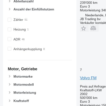
Abteilanzahl
239’000 km
Euro 3
Anzahl der Einfüllstutzen
Motorleistung
34
Niederlande,
JB Trading bv
Zähler
Verkäufer kontak
Heizung
ADR
Anhängerkupplung
Motor, Getriebe
7
Motormarke
Volvo FM
Motormodell
Preis auf Anfrage
Kraftstoff-LKW
Motorleistung
2002
500’000 km
Kraftstoff
Euro 3
Motorleistung
15