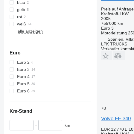
blau
Preis auf Anfrage
gelb
Kraftstoff-LKW
rot
2005
755’000 km
weiß
Euro 3
alle anzeigen
Motorleistung
25
Spanien, Villa
LPK TRUCKS
Verkäufer kontak
Euro
Euro 2
Euro 3
Euro 4
Euro 5
Euro 6
78
Km-Stand
Volvo FE 340
–
km
EUR 12’770
£ 10
Kraftstoff-LKW