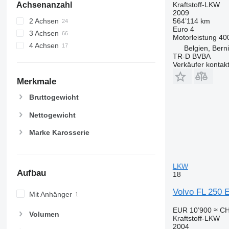
Achsenanzahl
Kraftstoff-LKW
2009
2 Achsen
564’114 km
Euro 4
3 Achsen
Motorleistung
40
4 Achsen
Belgien, Berni
TR-D BVBA
Verkäufer kontak
Merkmale
Bruttogewicht
Nettogewicht
Marke Karosserie
LKW
Aufbau
18
Volvo FL 250 
Mit Anhänger
EUR 10’900
≈ CH
Volumen
Kraftstoff-LKW
2004