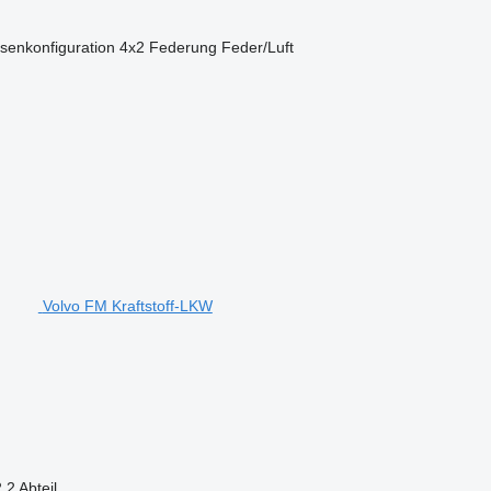
senkonfiguration
4x2
Federung
Feder/Luft
Volvo FM Kraftstoff-LKW
2
2 Abteil