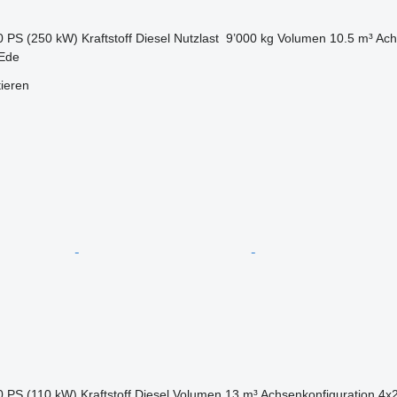
0 PS (250 kW)
Kraftstoff
Diesel
Nutzlast
9’000 kg
Volumen
10.5 m³
Ach
 Ede
tieren
0 PS (110 kW)
Kraftstoff
Diesel
Volumen
13 m³
Achsenkonfiguration
4x