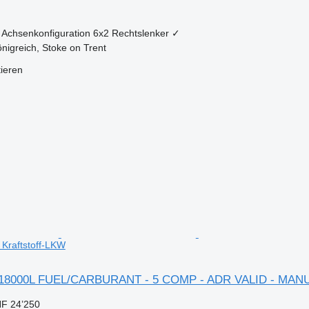
Achsenkonfiguration
6x2
Rechtslenker
✓
önigreich, Stoke on Trent
tieren
Kraftstoff-LKW
 18000L FUEL/CARBURANT - 5 COMP - ADR VALID - MAN
F 24’250