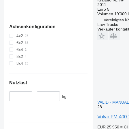
2011
Euro 5
Volumen
19’000 l
Vereinigtes K
Law Trucks
Achsenkonfiguration
Verkäufer kontak
4x2
6x2
6x4
8x2
8x4
Nutzlast
–
kg
VALID - MANUAL 
28
Volvo FM 400
EUR 25’950
≈ CH