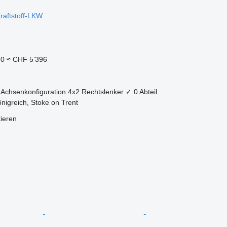
50
≈ CHF 5’396
Achsenkonfiguration
4x2
Rechtslenker
✓
0 Abteil
önigreich, Stoke on Trent
tieren