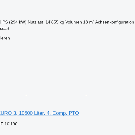
0 PS (294 kW)
Nutzlast
14’855 kg
Volumen
18 m³
Achsenkonfiguration
ssart
tieren
EURO 3, 10500 Liter, 4. Comp, PTO
F 10’190