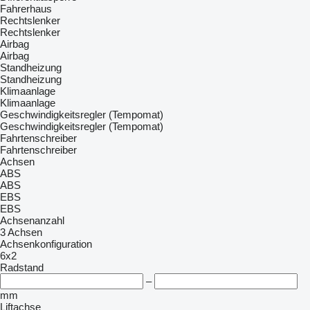
Fahrerhaus
Rechtslenker
Rechtslenker
Airbag
Airbag
Standheizung
Standheizung
Klimaanlage
Klimaanlage
Geschwindigkeitsregler (Tempomat)
Geschwindigkeitsregler (Tempomat)
Fahrtenschreiber
Fahrtenschreiber
Achsen
ABS
ABS
EBS
EBS
Achsenanzahl
3 Achsen
Achsenkonfiguration
6x2
Radstand
–
mm
Liftachse