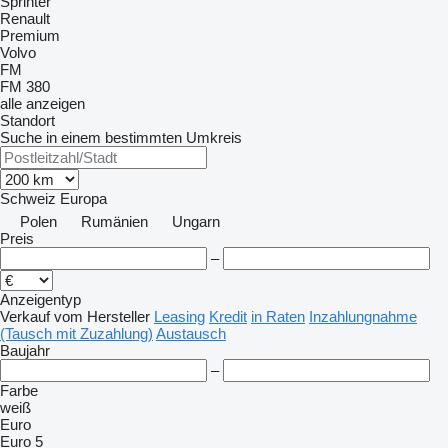
Sprinter
Renault
Premium
Volvo
FM
FM 380
alle anzeigen
Standort
Suche in einem bestimmten Umkreis
Schweiz
Europa
Polen
Rumänien
Ungarn
Preis
–
Anzeigentyp
Verkauf
vom Hersteller
Leasing
Kredit
in Raten
Inzahlungnahme
(Tausch mit Zuzahlung)
Austausch
Baujahr
–
Farbe
weiß
Euro
Euro 5