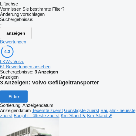
Liftachse
Vermissen Sie bestimmte Filter?
Änderung vorschlagen
Suchergebnisse:
-
anzeigen
Bewertungen
4.3
LKWs Volvo
61 Bewertungen ansehen
Suchergebnisse:
3 Anzeigen
Anzeigen
3 Anzeigen:
Volvo Geflügeltransporter
Filter
Sortierung
:
Anzeigendatum
Anzeigendatum
Teuerste zuerst
Günstigste zuerst
Baujahr - neueste
zuerst
Baujahr - älteste zuerst
Km-Stand ⬊
Km-Stand ⬈