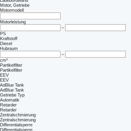
Ladebordwand
Motor, Getriebe
Motormodell
Motorleistung
–
PS
Kraftstoff
Diesel
Hubraum
–
cm³
Partikelfilter
Partikelfilter
EEV
EEV
AdBlue Tank
AdBlue Tank
Getriebe Typ
Automatik
Retarder
Retarder
Zentralschmierung
Zentralschmierung
Differentialsperre
Differentialsperre