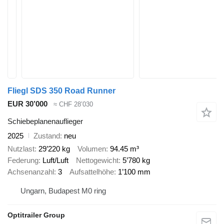
Fliegl SDS 350 Road Runner
EUR 30’000
≈ CHF 28’030
Schiebeplanenauflieger
2025
Zustand
neu
Nutzlast
29’220 kg
Volumen
94.45 m³
Federung
Luft/Luft
Nettogewicht
5’780 kg
Achsenanzahl
3
Aufsattelhöhe
1’100 mm
Ungarn, Budapest M0 ring
Optitrailer Group