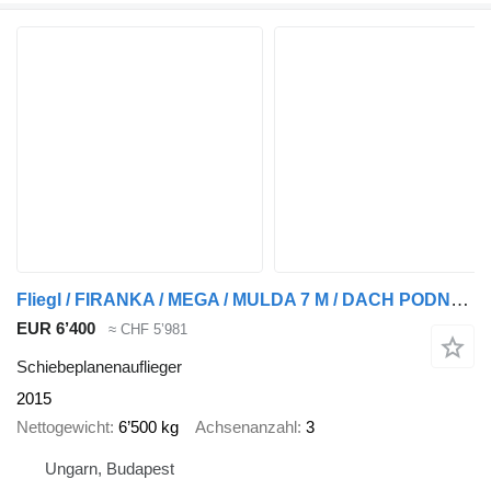
Fliegl / FIRANKA / MEGA / MULDA 7 M / DACH PODNOSZONY / OSIE BPW /
EUR 6’400
≈ CHF 5’981
Schiebeplanenauflieger
2015
Nettogewicht
6’500 kg
Achsenanzahl
3
Ungarn, Budapest