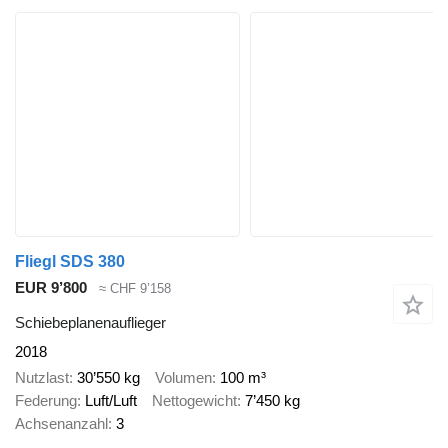
Fliegl SDS 380
EUR 9’800
≈ CHF 9’158
Schiebeplanenauflieger
2018
Nutzlast
30’550 kg
Volumen
100 m³
Federung
Luft/Luft
Nettogewicht
7’450 kg
Achsenanzahl
3