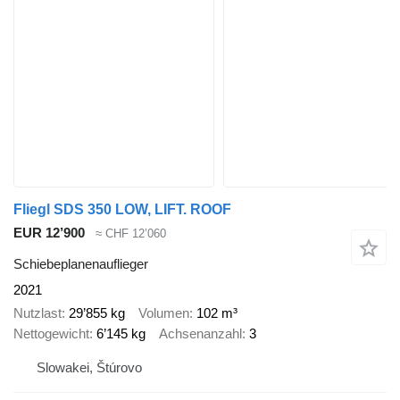
Fliegl SDS 350 LOW, LIFT. ROOF
EUR 12’900
≈ CHF 12’060
Schiebeplanenauflieger
2021
Nutzlast
29’855 kg
Volumen
102 m³
Nettogewicht
6’145 kg
Achsenanzahl
3
Slowakei, Štúrovo