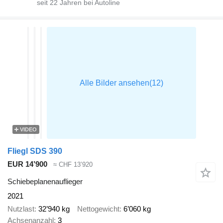
seit
22
Jahren bei Autoline
VIDEO
Fliegl SDS 390
EUR 14’900
≈ CHF 13’920
Schiebeplanenauflieger
2021
Nutzlast
32’940 kg
Nettogewicht
6’060 kg
Achsenanzahl
3