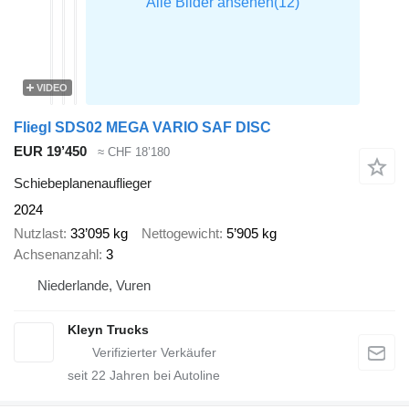
VIDEO
Fliegl SDS02 MEGA VARIO SAF DISC
EUR 19’450
≈ CHF 18’180
Schiebeplanenauflieger
2024
Nutzlast
33’095 kg
Nettogewicht
5’905 kg
Achsenanzahl
3
Niederlande, Vuren
Kleyn Trucks
seit
22
Jahren bei Autoline