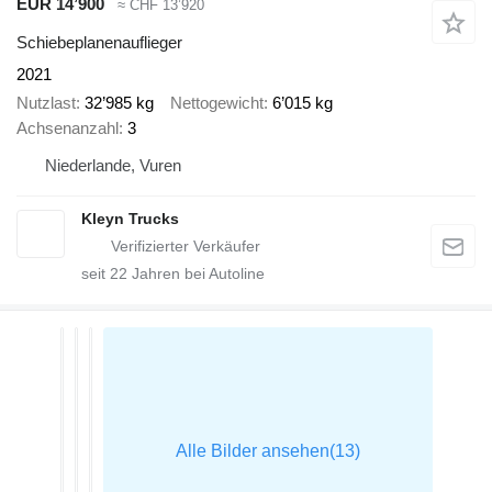
EUR 14’900
≈ CHF 13’920
Schiebeplanenauflieger
2021
Nutzlast
32’985 kg
Nettogewicht
6’015 kg
Achsenanzahl
3
Niederlande, Vuren
Kleyn Trucks
seit
22
Jahren bei Autoline