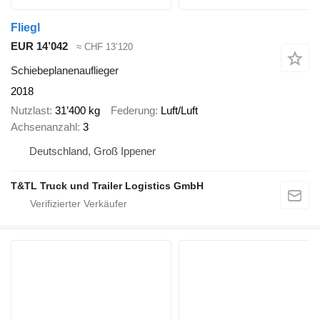
Fliegl
EUR 14’042
≈ CHF 13’120
Schiebeplanenauflieger
2018
Nutzlast
31’400 kg
Federung
Luft/Luft
Achsenanzahl
3
Deutschland, Groß Ippener
T&TL Truck und Trailer Logistics GmbH