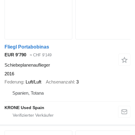
Fliegl Portabobinas
EUR 9’790
≈ CHF 9’149
Schiebeplanenauflieger
2016
Federung
Luft/Luft
Achsenanzahl
3
Spanien, Totana
KRONE Used Spain