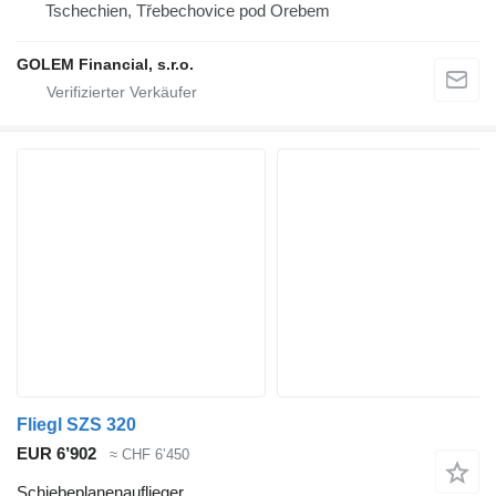
Tschechien, Třebechovice pod Orebem
GOLEM Financial, s.r.o.
Fliegl SZS 320
EUR 6’902
≈ CHF 6’450
Schiebeplanenauflieger