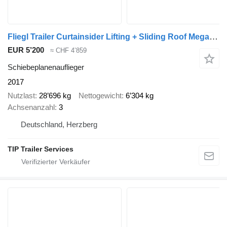
Fliegl Trailer Curtainsider Lifting + Sliding Roof Mega
(58
EUR 5’200
≈ CHF 4’859
Schiebeplanenauflieger
2017
Nutzlast
28’696 kg
Nettogewicht
6’304 kg
Achsenanzahl
3
Deutschland, Herzberg
TIP Trailer Services