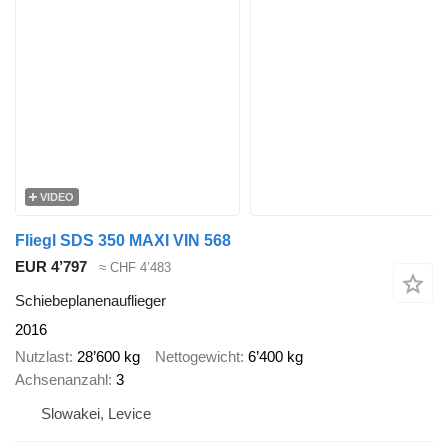
VIDEO
Fliegl SDS 350 MAXI VIN 568
EUR 4’797
≈ CHF 4’483
Schiebeplanenauflieger
2016
Nutzlast
28’600 kg
Nettogewicht
6’400 kg
Achsenanzahl
3
Slowakei, Levice