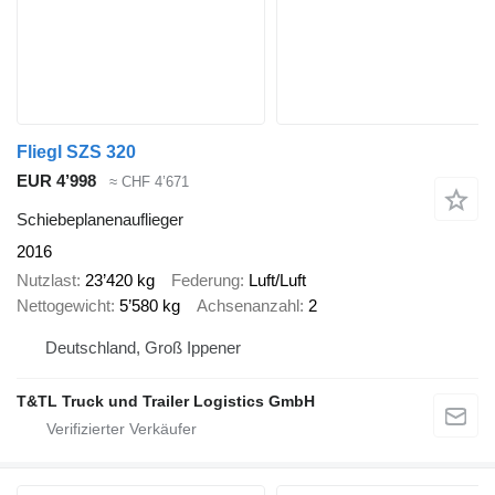
Fliegl SZS 320
EUR 4’998
≈ CHF 4’671
Schiebeplanenauflieger
2016
Nutzlast
23’420 kg
Federung
Luft/Luft
Nettogewicht
5’580 kg
Achsenanzahl
2
Deutschland, Groß Ippener
T&TL Truck und Trailer Logistics GmbH