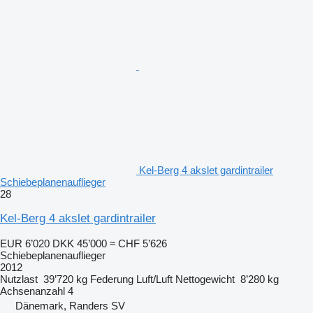
Kel-Berg 4 akslet gardintrailer
Schiebeplanenauflieger
28
Kel-Berg 4 akslet gardintrailer
EUR 6’020
DKK 45’000
≈ CHF 5’626
Schiebeplanenauflieger
2012
Nutzlast
39’720 kg
Federung
Luft/Luft
Nettogewicht
8’280 kg
Achsenanzahl
4
Dänemark, Randers SV