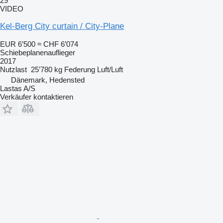
29
VIDEO
Kel-Berg City curtain / City-Plane
EUR 6’500
≈ CHF 6’074
Schiebeplanenauflieger
2017
Nutzlast
25’780 kg
Federung
Luft/Luft
Dänemark, Hedensted
Lastas A/S
Verkäufer kontaktieren