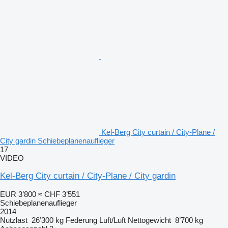
Kel-Berg City curtain / City-Plane /
City gardin Schiebeplanenauflieger
17
VIDEO
Kel-Berg City curtain / City-Plane / City gardin
EUR 3’800
≈ CHF 3’551
Schiebeplanenauflieger
2014
Nutzlast
26’300 kg
Federung
Luft/Luft
Nettogewicht
8’700 kg