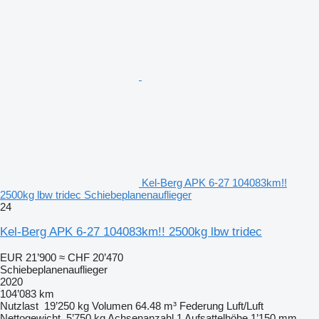
Kel-Berg APK 6-27 104083km!!
2500kg lbw tridec Schiebeplanenauflieger
24
Kel-Berg APK 6-27 104083km!! 2500kg lbw tridec
EUR 21’900
≈ CHF 20’470
Schiebeplanenauflieger
2020
104’083 km
Nutzlast
19’250 kg
Volumen
64.48 m³
Federung
Luft/Luft
Nettogewicht
5’750 kg
Achsenanzahl
1
Aufsattelhöhe
1’150 mm