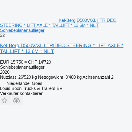
Kel-Berg D500V/XL | TRIDEC
STEERING * LIFT AXLE * TAILLIFT * 13.6M * NL T
Schiebeplanenauflieger
32
Kel-Berg D500V/XL | TRIDEC STEERING * LIFT AXLE *
TAILLIFT * 13.6M * NL T
EUR 15’750
≈ CHF 14’720
Schiebeplanenauflieger
2020
Nutzlast
26’520 kg
Nettogewicht
8’480 kg
Achsenanzahl
2
Niederlande, Goes
Louis Boon Trucks & Trailers BV
Verkäufer kontaktieren