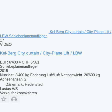
Kel-Berg City curtain / City-Plane Lift /
LBW Schiebeplanenauflieger
17
VIDEO
Kel-Berg City curtain / City-Plane Lift / LBW
EUR 6’400
≈ CHF 5’981
Schiebeplanenauflieger
2015
Nutzlast
8’400 kg
Federung
Luft/Luft
Nettogewicht
26’600 kg
Achsenanzahl
2
Dänemark, Hedensted
Lastas A/S
Verkäufer kontaktieren