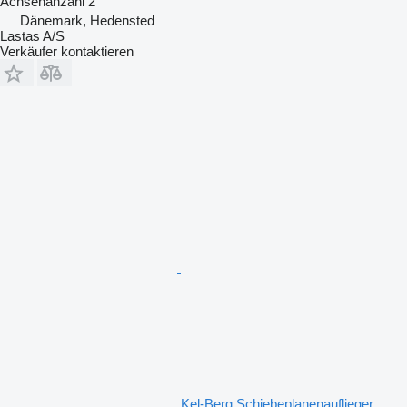
Achsenanzahl
2
Dänemark, Hedensted
Lastas A/S
Verkäufer kontaktieren
Kel-Berg Schiebeplanenauflieger