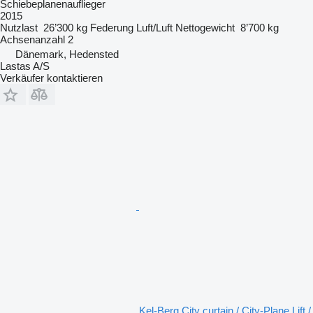
Schiebeplanenauflieger
2015
Nutzlast
26’300 kg
Federung
Luft/Luft
Nettogewicht
8’700 kg
Achsenanzahl
2
Dänemark, Hedensted
Lastas A/S
Verkäufer kontaktieren
Kel-Berg City curtain / City-Plane Lift /