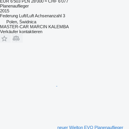
EUR 6’503
PLN 28’000
≈ CHF 6’077
Planenauflieger
2015
Federung
Luft/Luft
Achsenanzahl
3
Polen, Świdnica
MASTER-CAR MARCIN KALEMBA
Verkäufer kontaktieren
neuer Wielton EVO Planenauflieger