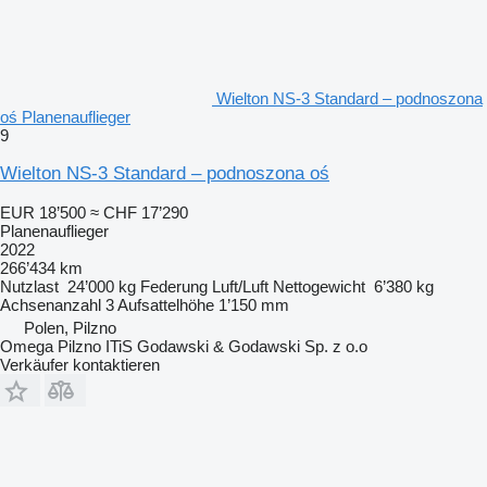
Wielton NS-3 Standard – podnoszona
oś Planenauflieger
9
Wielton NS-3 Standard – podnoszona oś
EUR 18’500
≈ CHF 17’290
Planenauflieger
2022
266’434 km
Nutzlast
24’000 kg
Federung
Luft/Luft
Nettogewicht
6’380 kg
Achsenanzahl
3
Aufsattelhöhe
1’150 mm
Polen, Pilzno
Omega Pilzno ITiS Godawski & Godawski Sp. z o.o
Verkäufer kontaktieren