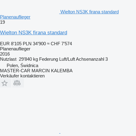
Wielton NS3K firana standard
Planenauflieger
19
Wielton NS3K firana standard
EUR 8’105
PLN 34’900
≈ CHF 7’574
Planenauflieger
2016
Nutzlast
29’840 kg
Federung
Luft/Luft
Achsenanzahl
3
Polen, Świdnica
MASTER-CAR MARCIN KALEMBA
Verkäufer kontaktieren