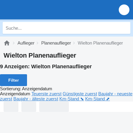
Auflieger
Planenauflieger
Wielton Planenauflieger
Wielton Planenauflieger
9 Anzeigen:
Wielton Planenauflieger
Filter
Sortierung
:
Anzeigendatum
Anzeigendatum
Teuerste zuerst
Günstigste zuerst
Baujahr - neueste
zuerst
Baujahr - älteste zuerst
Km-Stand ⬊
Km-Stand ⬈