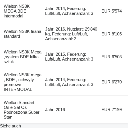
Wielton NS3K
Jahr: 2014, Federung:
MEGA BDE ,
EUR 5’574
Luft/Luft, Achsenanzahl: 3
intermodal
Jahr: 2016, Nutzlast: 29’840
Wielton NS3K firana
kg, Federung: Luft/Luft,
EUR 8’105
standard
Achsenanzahl: 3
Wielton NS3K Mega
Jahr: 2015, Federung:
,system BDE kilka
EUR 6’503
Luft/Luft, Achsenanzahl: 3
sztuk
Wielton NS3K mega
, BDE , uchwyty
Jahr: 2014, Federung:
EUR 6’270
promowe
Luft/Luft, Achsenanzahl: 3
INTERMODAL
Wielton Standart
Osie Saf Oś
Jahr: 2016
EUR 7’199
Podnoszona Super
Stan
Siehe auch