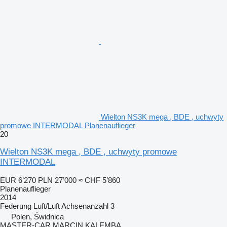
Wielton NS3K mega , BDE , uchwyty
promowe INTERMODAL Planenauflieger
20
Wielton NS3K mega , BDE , uchwyty promowe
INTERMODAL
EUR 6’270
PLN 27’000
≈ CHF 5’860
Planenauflieger
2014
Federung
Luft/Luft
Achsenanzahl
3
Polen, Świdnica
MASTER-CAR MARCIN KALEMBA