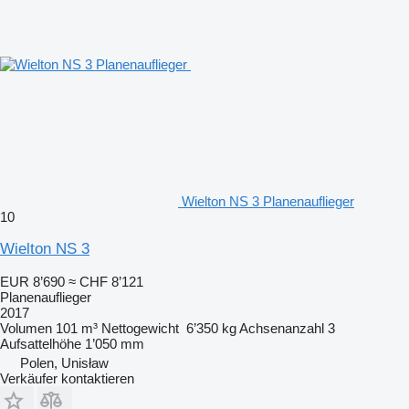
Wielton NS 3 Planenauflieger
10
Wielton NS 3
EUR 8’690
≈ CHF 8’121
Planenauflieger
2017
Volumen
101 m³
Nettogewicht
6’350 kg
Achsenanzahl
3
Aufsattelhöhe
1’050 mm
Polen, Unisław
Verkäufer kontaktieren