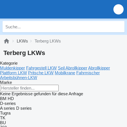
LKWs
Terberg LKWs
Terberg LKWs
Kategorie
Muldenkipper
Fahrgestell LKW
Seil Abrollkipper
Abrollkipper
Plattform LKW
Pritsche LKW
Mobilkrane
Fahrmischer
Arbeitsbühnen-LKW
Marke
Keine Ergebnisse gefunden für diese Anfrage
BM
HD
D-series
A series
D series
Tugra
TK
BU