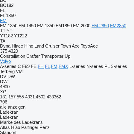
BC
BC182
FL
FL 1350
FM
FM 1350
FM 1450
FM 1850
FM1850
FM 2000
FM 2850
FM2850
TT
YT
YT182
YT222
TA
Dyna
Hiace
Hino
Land Cruiser
Town Ace
ToyoAce
375
4320
Constellation
Crafter
Transporter
Up
Volvo
A-series
C
F89
FE
FH
FL
FM
FMX
L-series
N-series
PL
S-series
Terberg
VM
DV
DW
DW
4900
XG
131
157
555
4331
4502
433362
706
alle anzeigen
Ladekran
Ladekran
Marke des Ladekrans
Atlas
Hiab
Palfinger
Penz
Standort