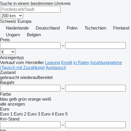
Suche in einem bestimmten Umkreis
Schweiz
Europa
Niederlande
Deutschland
Polen
Tschechien
Finnland
Ungarn
Belgien
Preis
–
Anzeigentyp
Verkauf
vom Hersteller
Leasing
Kredit
in Raten
Inzahlungnahme
(Tausch mit Zuzahlung)
Austausch
Zustand
gebraucht
wiederaufbereitet
Baujahr
–
Farbe
blau
gelb
grün
orange
weiß
alle anzeigen
Euro
Euro 1
Euro 2
Euro 3
Euro 4
Euro 5
Km-Stand
–
km