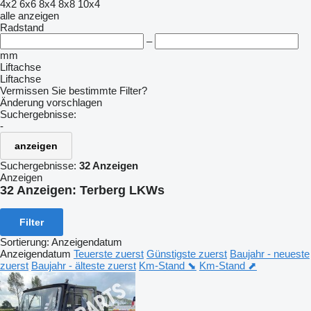
4x2
6x6
8x4
8x8
10x4
alle anzeigen
Radstand
–
mm
Liftachse
Liftachse
Vermissen Sie bestimmte Filter?
Änderung vorschlagen
Suchergebnisse:
-
anzeigen
Suchergebnisse:
32 Anzeigen
Anzeigen
32 Anzeigen:
Terberg LKWs
Filter
Sortierung
:
Anzeigendatum
Anzeigendatum
Teuerste zuerst
Günstigste zuerst
Baujahr - neueste
zuerst
Baujahr - älteste zuerst
Km-Stand ⬊
Km-Stand ⬈