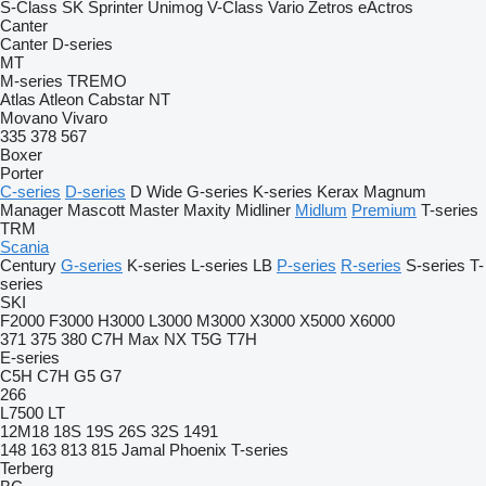
S-Class
SK
Sprinter
Unimog
V-Class
Vario
Zetros
eActros
Canter
Canter
D-series
MT
M-series
TREMO
Atlas
Atleon
Cabstar
NT
Movano
Vivaro
335
378
567
Boxer
Porter
C-series
D-series
D Wide
G-series
K-series
Kerax
Magnum
Manager
Mascott
Master
Maxity
Midliner
Midlum
Premium
T-series
TRM
Scania
Century
G-series
K-series
L-series
LB
P-series
R-series
S-series
T-
series
SKI
F2000
F3000
H3000
L3000
M3000
X3000
X5000
X6000
371
375
380
C7H
Max
NX
T5G
T7H
E-series
C5H
C7H
G5
G7
266
L7500
LT
12M18
18S
19S
26S
32S
1491
148
163
813
815
Jamal
Phoenix
T-series
Terberg