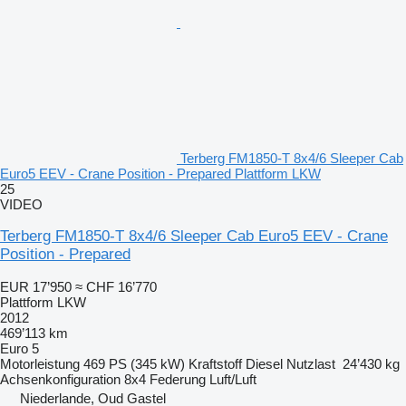
Terberg FM1850-T 8x4/6 Sleeper Cab
Euro5 EEV - Crane Position - Prepared Plattform LKW
25
VIDEO
Terberg FM1850-T 8x4/6 Sleeper Cab Euro5 EEV - Crane
Position - Prepared
EUR 17’950
≈ CHF 16’770
Plattform LKW
2012
469’113 km
Euro 5
Motorleistung
469 PS (345 kW)
Kraftstoff
Diesel
Nutzlast
24’430 kg
Achsenkonfiguration
8x4
Federung
Luft/Luft
Niederlande, Oud Gastel