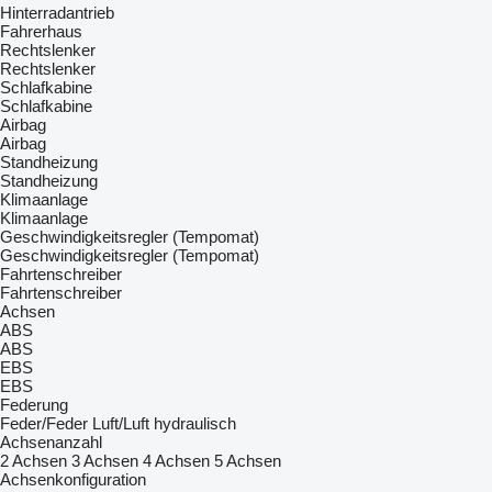
Hinterradantrieb
Fahrerhaus
Rechtslenker
Rechtslenker
Schlafkabine
Schlafkabine
Airbag
Airbag
Standheizung
Standheizung
Klimaanlage
Klimaanlage
Geschwindigkeitsregler (Tempomat)
Geschwindigkeitsregler (Tempomat)
Fahrtenschreiber
Fahrtenschreiber
Achsen
ABS
ABS
EBS
EBS
Federung
Feder/Feder
Luft/Luft
hydraulisch
Achsenanzahl
2 Achsen
3 Achsen
4 Achsen
5 Achsen
Achsenkonfiguration