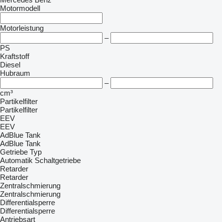
Motormodell
Motorleistung
–
PS
Kraftstoff
Diesel
Hubraum
–
cm³
Partikelfilter
Partikelfilter
EEV
EEV
AdBlue Tank
AdBlue Tank
Getriebe Typ
Automatik
Schaltgetriebe
Retarder
Retarder
Zentralschmierung
Zentralschmierung
Differentialsperre
Differentialsperre
Antriebsart