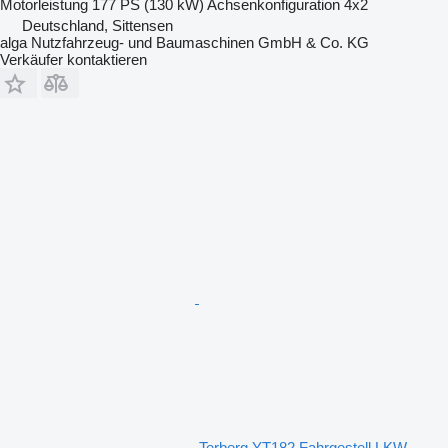
Motorleistung
177 PS (130 kW)
Achsenkonfiguration
4x2
Deutschland, Sittensen
alga Nutzfahrzeug- und Baumaschinen GmbH & Co. KG
Verkäufer kontaktieren
Terberg YT182 Fahrgestell LKW