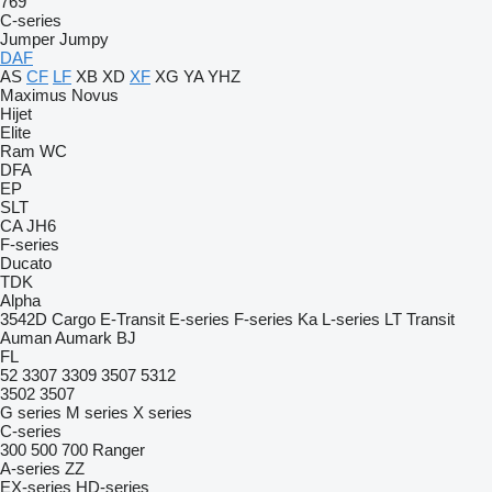
769
C-series
Jumper
Jumpy
DAF
AS
CF
LF
XB
XD
XF
XG
YA
YHZ
Maximus
Novus
Hijet
Elite
Ram
WC
DFA
EP
SLT
CA
JH6
F-series
Ducato
TDK
Alpha
3542D
Cargo
E-Transit
E-series
F-series
Ka
L-series
LT
Transit
Auman
Aumark
BJ
FL
52
3307
3309
3507
5312
3502
3507
G series
M series
X series
C-series
300
500
700
Ranger
A-series
ZZ
EX-series
HD-series