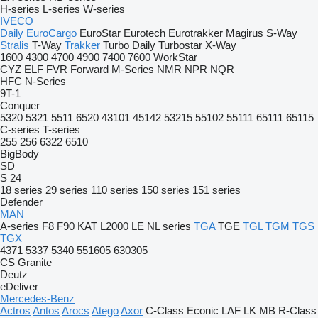
H-series
L-series
W-series
IVECO
Daily
EuroCargo
EuroStar
Eurotech
Eurotrakker
Magirus
S-Way
Stralis
T-Way
Trakker
Turbo Daily
Turbostar
X-Way
1600
4300
4700
4900
7400
7600
WorkStar
CYZ
ELF
FVR
Forward
M-Series
NMR
NPR
NQR
HFC
N-Series
9T-1
Conquer
5320
5321
5511
6520
43101
45142
53215
55102
55111
65111
65115
C-series
T-series
255
256
6322
6510
BigBody
SD
S 24
18 series
29 series
110 series
150 series
151 series
Defender
MAN
A-series
F8
F90
KAT
L2000
LE
NL series
TGA
TGE
TGL
TGM
TGS
TGX
4371
5337
5340
551605
630305
CS
Granite
Deutz
eDeliver
Mercedes-Benz
Actros
Antos
Arocs
Atego
Axor
C-Class
Econic
LAF
LK
MB
R-Class