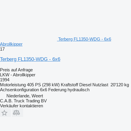
Terberg FL1350-WDG - 6x6
Abrollkipper
17
Terberg FL1350-WDG - 6x6
Preis auf Anfrage
LKW - Abrollkipper
1994
Motorleistung
405 PS (298 kW)
Kraftstoff
Diesel
Nutzlast
20’120 kg
Achsenkonfiguration
6x6
Federung
hydraulisch
Niederlande, Weert
C.A.B. Truck Trading BV
Verkäufer kontaktieren