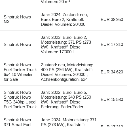
Volumen: 20 m³
Jahr: 2024, Zustand: neu,
Sinotruk Howo
Euro: Euro 2, Kraftstoff:
EUR 38’950
NX
Diesel, Volumen: 20’000 l
Jahr: 2023, Euro: Euro 2,
Motorleistung: 371 PS (273
Sinotruk Howo
EUR 17’310
kW), Kraftstoff: Diesel,
Volumen: 17’000 l
Sinotruk Howo
Zustand: neu, Motorleistung:
Fuel Tanker Truck
400 PS (294 kW), Kraftstoff:
EUR 34’620
6x4 10 Wheeler
Diesel, Volumen: 20’000 l,
for Sale
Achsenkonfiguration: 6x4
Sinotruk Howo
Jahr: 2022, Euro: Euro 5,
Sinotruk Howo
Motorleistung: 340 PS (250
EUR 15’580
T5G 340hp Used
kW), Kraftstoff: Diesel,
Fuel Tanker Truck
Federung: Feder/Feder
Sinotruk Howo
Jahr: 2024, Motorleistung: 371
371 Small Fuel
PS (273 kW), Kraftstoff:
EUR 17’310