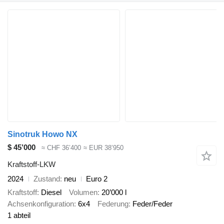
Sinotruk Howo NX
$ 45’000
≈ CHF 36’400
≈ EUR 38’950
Kraftstoff-LKW
2024
Zustand
neu
Euro 2
Kraftstoff
Diesel
Volumen
20’000 l
Achsenkonfiguration
6x4
Federung
Feder/Feder
1 abteil