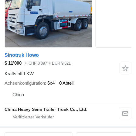
Sinotruk Howo
$ 11’000
≈ CHF 8’897
≈ EUR 9’521
Kraftstoff-LKW
Achsenkonfiguration
6x4
0 Abteil
China
China Heavy Semi Trailer Truck Co., Ltd.