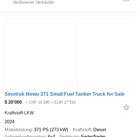
Sinotruk Howo 371 Small Fuel Tanker Truck for Sale
$ 20’000
≈ CHF 16’180
≈ EUR 17’310
Kraftstoff-LKW
2024
Motorleistung
371 PS (273 kW)
Kraftstoff
Diesel
Achsenkonfiguration
6x4
Federung
Feder/Feder