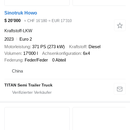
Sinotruk Howo
$ 20’000
≈ CHF 16’180
≈ EUR 17’310
Kraftstoff-LKW
2023
Euro 2
Motorleistung
371 PS (273 kW)
Kraftstoff
Diesel
Volumen
17’000 l
Achsenkonfiguration
6x4
Federung
Feder/Feder
0 Abteil
China
TITAN Semi Trailer Truck