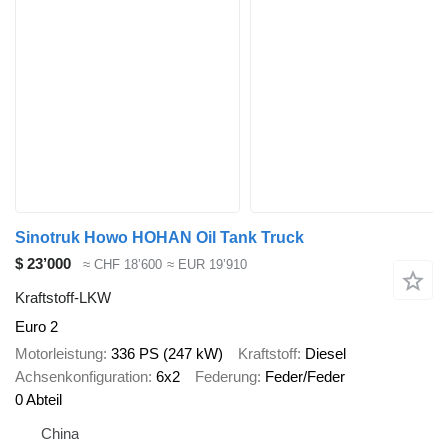
Sinotruk Howo HOHAN Oil Tank Truck
$ 23’000
≈ CHF 18’600
≈ EUR 19’910
Kraftstoff-LKW
Euro 2
Motorleistung
336 PS (247 kW)
Kraftstoff
Diesel
Achsenkonfiguration
6x2
Federung
Feder/Feder
0 Abteil
China