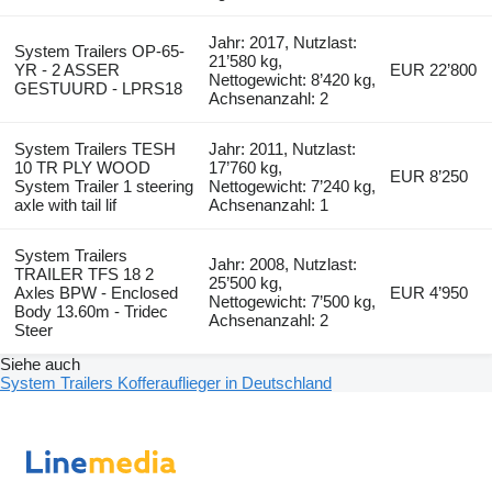
Jahr: 2017, Nutzlast:
System Trailers OP-65-
21’580 kg,
YR - 2 ASSER
EUR 22’800
Nettogewicht: 8’420 kg,
GESTUURD - LPRS18
Achsenanzahl: 2
System Trailers TESH
Jahr: 2011, Nutzlast:
10 TR PLY WOOD
17’760 kg,
EUR 8’250
System Trailer 1 steering
Nettogewicht: 7’240 kg,
axle with tail lif
Achsenanzahl: 1
System Trailers
Jahr: 2008, Nutzlast:
TRAILER TFS 18 2
25’500 kg,
Axles BPW - Enclosed
EUR 4’950
Nettogewicht: 7’500 kg,
Body 13.60m - Tridec
Achsenanzahl: 2
Steer
Siehe auch
System Trailers Kofferauflieger in Deutschland