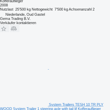
Kofferauflieger
2008
Nutzlast
25’500 kg
Nettogewicht
7’500 kg
Achsenanzahl
2
Niederlande, Oud Gastel
Gema Trading B.V.
Verkäufer kontaktieren
System Trailers TESH 10 TR PLY
WOOD System Trailer 1 steering axle with tail lif Kofferauflieger