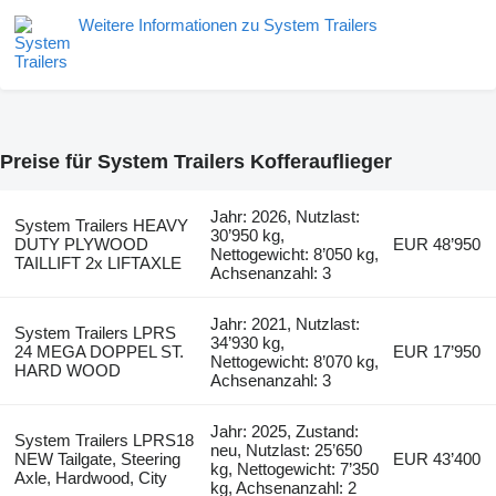
Weitere Informationen zu System Trailers
Preise für System Trailers Kofferauflieger
Jahr: 2026, Nutzlast:
System Trailers HEAVY
30’950 kg,
DUTY PLYWOOD
EUR 48’950
Nettogewicht: 8’050 kg,
TAILLIFT 2x LIFTAXLE
Achsenanzahl: 3
Jahr: 2021, Nutzlast:
System Trailers LPRS
34’930 kg,
24 MEGA DOPPEL ST.
EUR 17’950
Nettogewicht: 8’070 kg,
HARD WOOD
Achsenanzahl: 3
Jahr: 2025, Zustand:
System Trailers LPRS18
neu, Nutzlast: 25’650
NEW Tailgate, Steering
EUR 43’400
kg, Nettogewicht: 7’350
Axle, Hardwood, City
kg, Achsenanzahl: 2