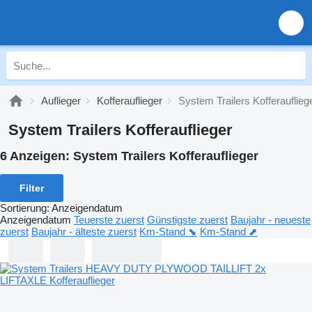
Auflieger
Kofferauflieger
System Trailers Kofferauflieg
System Trailers Kofferauflieger
6 Anzeigen:
System Trailers Kofferauflieger
Filter
Sortierung
:
Anzeigendatum
Anzeigendatum
Teuerste zuerst
Günstigste zuerst
Baujahr - neueste
zuerst
Baujahr - älteste zuerst
Km-Stand ⬊
Km-Stand ⬈