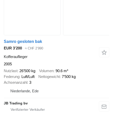
Samro gesloten bak
EUR 3’200
≈ CHF 2’990
Kofferauflieger
2005
Nutzlast
26’500 kg
Volumen
90.6 m³
Federung
Luft/Luft
Nettogewicht
7’500 kg
Achsenanzahl
3
Niederlande, Ede
JB Trading bv