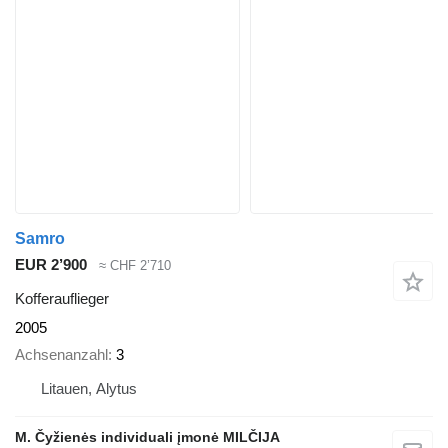
Samro
EUR 2’900
≈ CHF 2’710
Kofferauflieger
2005
Achsenanzahl
3
Litauen, Alytus
M. Čyžienės individuali įmonė MILČIJA