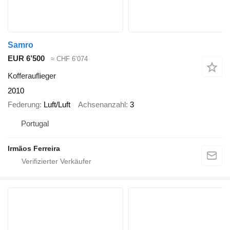
Samro
EUR 6’500
≈ CHF 6’074
Kofferauflieger
2010
Federung
Luft/Luft
Achsenanzahl
3
Portugal
Irmãos Ferreira