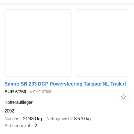
Samro SR 233 DCP Powersteering Tailgate NL Trailer!
EUR 6’750
≈ CHF 6’308
Kofferauflieger
2002
Nutzlast
21’430 kg
Nettogewicht
8’570 kg
Achsenanzahl
2