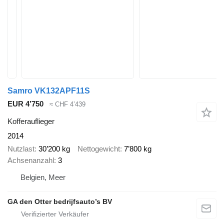
Samro VK132APF11S
EUR 4’750
≈ CHF 4’439
Kofferauflieger
2014
Nutzlast
30’200 kg
Nettogewicht
7’800 kg
Achsenanzahl
3
Belgien, Meer
GA den Otter bedrijfsauto’s BV