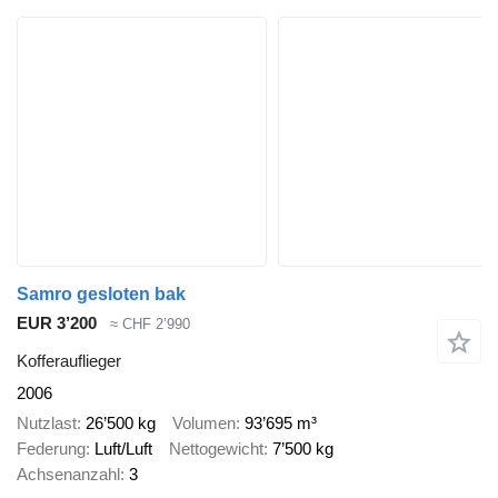
Samro gesloten bak
EUR 3’200
≈ CHF 2’990
Kofferauflieger
2006
Nutzlast
26’500 kg
Volumen
93’695 m³
Federung
Luft/Luft
Nettogewicht
7’500 kg
Achsenanzahl
3