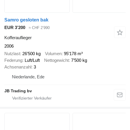
Samro gesloten bak
EUR 3’200
≈ CHF 2’990
Kofferauflieger
2006
Nutzlast
26’500 kg
Volumen
95’178 m³
Federung
Luft/Luft
Nettogewicht
7’500 kg
Achsenanzahl
3
Niederlande, Ede
JB Trading bv