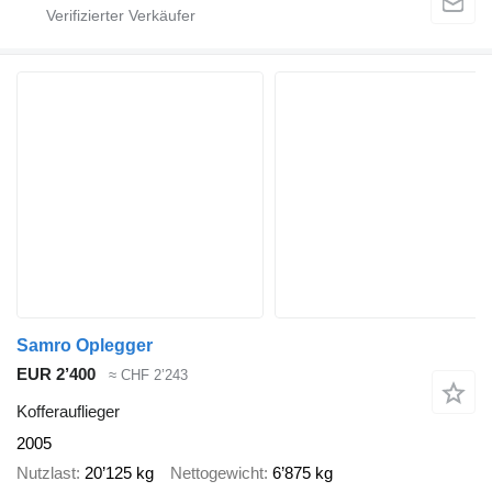
Samro Oplegger
EUR 2’400
≈ CHF 2’243
Kofferauflieger
2005
Nutzlast
20’125 kg
Nettogewicht
6’875 kg