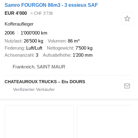
Samro FOURGON 86m3 - 3 essieux SAF
EUR 4’000
≈ CHF 3’738
Kofferauflieger
2006
1’000’000 km
Nutzlast
26’500 kg
Volumen
86 m³
Federung
Luft/Luft
Nettogewicht
7’500 kg
Achsenanzahl
3
Aufsattelhöhe
1’200 mm
Frankreich, SAINT MAUR
CHATEAUROUX TRUCKS – Ets DOURS