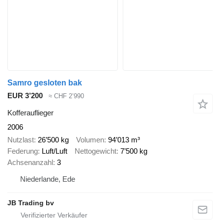
Samro gesloten bak
EUR 3’200
≈ CHF 2’990
Kofferauflieger
2006
Nutzlast
26’500 kg
Volumen
94’013 m³
Federung
Luft/Luft
Nettogewicht
7’500 kg
Achsenanzahl
3
Niederlande, Ede
JB Trading bv