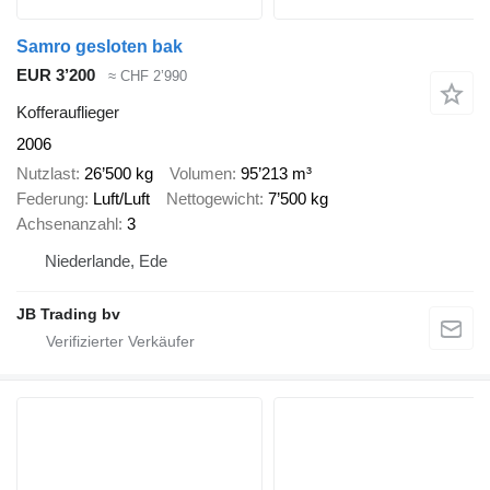
Samro gesloten bak
EUR 3’200
≈ CHF 2’990
Kofferauflieger
2006
Nutzlast
26’500 kg
Volumen
95’213 m³
Federung
Luft/Luft
Nettogewicht
7’500 kg
Achsenanzahl
3
Niederlande, Ede
JB Trading bv