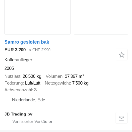
Samro gesloten bak
EUR 3’200
≈ CHF 2’990
Kofferauflieger
2005
Nutzlast
26’500 kg
Volumen
97’367 m³
Federung
Luft/Luft
Nettogewicht
7’500 kg
Achsenanzahl
3
Niederlande, Ede
JB Trading bv