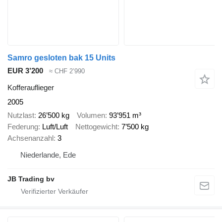
Samro gesloten bak 15 Units
EUR 3’200
≈ CHF 2’990
Kofferauflieger
2005
Nutzlast
26’500 kg
Volumen
93’951 m³
Federung
Luft/Luft
Nettogewicht
7’500 kg
Achsenanzahl
3
Niederlande, Ede
JB Trading bv