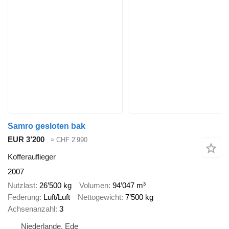
Samro gesloten bak
EUR 3’200
≈ CHF 2’990
Kofferauflieger
2007
Nutzlast
26’500 kg
Volumen
94’047 m³
Federung
Luft/Luft
Nettogewicht
7’500 kg
Achsenanzahl
3
Niederlande, Ede