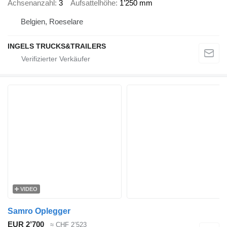
Achsenanzahl
3
Aufsattelhöhe
1’250 mm
Belgien, Roeselare
INGELS TRUCKS&TRAILERS
VIDEO
Samro Oplegger
EUR 2’700
≈ CHF 2’523