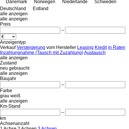
Dänemark
Norwegen
Niederlande
Schweden
Deutschland
Estland
alle anzeigen
alle anzeigen
Preis
–
Anzeigentyp
Verkauf
Versteigerung
vom Hersteller
Leasing
Kredit
in Raten
Inzahlungnahme (Tausch mit Zuzahlung)
Austausch
alle anzeigen
Zustand
neu
gebraucht
alle anzeigen
Baujahr
–
Farbe
grau
weiß
alle anzeigen
Km-Stand
–
km
Achsenanzahl
1 Achse
2 Achsen
3 Achsen