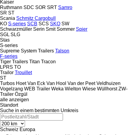
Kaiser
Ruthmann
SDC
SOR
SRT
Samro
SR
ST
Scania
Schmitz Cargobull
KO
S-series
SCB
SCS
SKO
SW
Schwarzmüller
Serin
Smit
Sommer
Spier
SGL
SLG
Stas
S-series
Supreme
System Trailers
Talson
F-series
Tiger Trailers
Titan
Tracon
LPRS
TO
Trailor
Trouillet
ST
Turbos Hoet
Van Eck
Van Hool
Van der Peet
Veldhuizen
Vogelzang
WEB Trailer
Weka
Wielton
Wiese
Wüllhorst
ZW-
Trailer
Özgül
alle anzeigen
Standort
Suche in einem bestimmten Umkreis
Schweiz
Europa