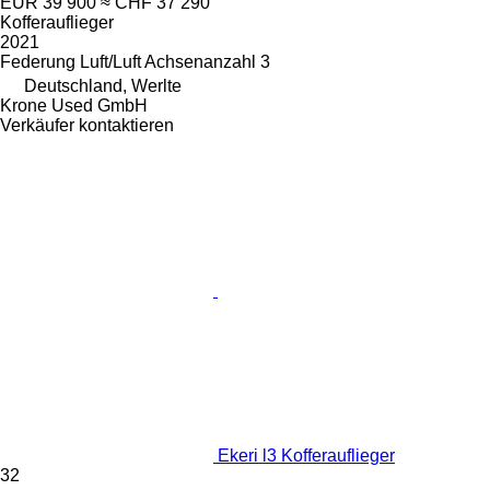
EUR 39’900
≈ CHF 37’290
Kofferauflieger
2021
Federung
Luft/Luft
Achsenanzahl
3
Deutschland, Werlte
Krone Used GmbH
Verkäufer kontaktieren
Ekeri l3 Kofferauflieger
32