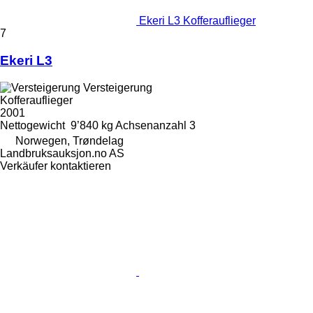
Ekeri L3 Kofferauflieger
7
Ekeri L3
Versteigerung
Kofferauflieger
2001
Nettogewicht
9’840 kg
Achsenanzahl
3
Norwegen, Trøndelag
Landbruksauksjon.no AS
Verkäufer kontaktieren