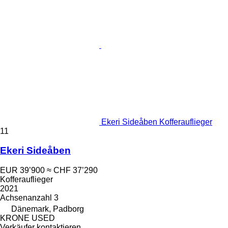
Ekeri Sideåben Kofferauflieger
11
Ekeri Sideåben
EUR 39’900
≈ CHF 37’290
Kofferauflieger
2021
Achsenanzahl
3
Dänemark, Padborg
KRONE USED
Verkäufer kontaktieren