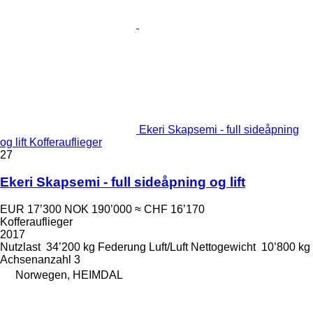
Ekeri Skapsemi - full sideåpning
og lift Kofferauflieger
27
Ekeri Skapsemi - full sideåpning og lift
EUR 17’300
NOK 190’000
≈ CHF 16’170
Kofferauflieger
2017
Nutzlast
34’200 kg
Federung
Luft/Luft
Nettogewicht
10’800 kg
Achsenanzahl
3
Norwegen, HEIMDAL