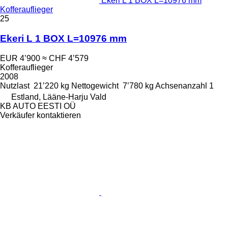
Ekeri L 1 BOX L=10976 mm
Kofferauflieger
25
Ekeri L 1 BOX L=10976 mm
EUR 4’900
≈ CHF 4’579
Kofferauflieger
2008
Nutzlast
21’220 kg
Nettogewicht
7’780 kg
Achsenanzahl
1
Estland, Lääne-Harju Vald
KB AUTO EESTI OÜ
Verkäufer kontaktieren