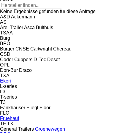
Keine Ergebnisse gefunden für diese Anfrage
A&D
Ackermann
AS
Arel Trailer
Asca
Bulthuis
TSAA
Burg
BPO
Burger
CNSE
Cartwright
Chereau
CSD
Coder
Cuppers
D-Tec
Desot
OPL
Don-Bur
Draco
TXA
Ekeri
L-series
L3
T-series
T3
Fankhauser
Fliegl
Floor
FLO
Fruehauf
TF
TX
General Trailers
Groenewegen