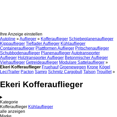
Ihre Anzeige einstellen
Autoline
»
Auflieger
»
Kofferauflieger
Schiebeplanenauflieger
Kippauflieger
Tieflader Auflieger
Kühlauflieger
Containerauflieger
Plattformen Auflieger
Pritschenauflieger
Schubbodenauflieger
Planenauflieger
Autotransporter
Auflieger
Holztransporter Auflieger
Betonmischer Auflieger
Viehauflieger
Getreideauflieger
Modulare Sattelauflieger
»
Ekeri Kofferauflieger
Fruehauf
Groenewegen
Krone
Kögel
LeciTrailer
Pacton
Samro
Schmitz Cargobull
Talson
Trouillet
»
Ekeri Kofferauflieger
Kategorie
Kofferauflieger
Kühlauflieger
alle anzeigen
Marke