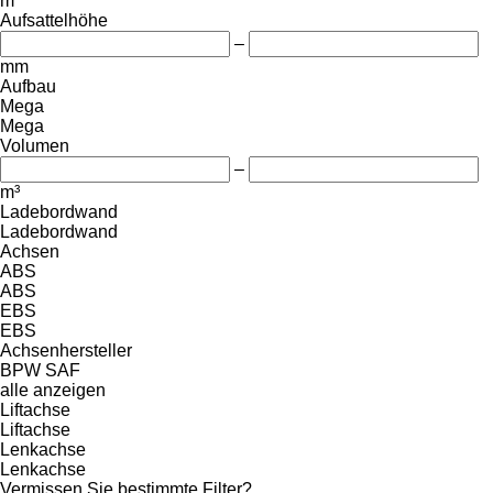
m
Aufsattelhöhe
–
mm
Aufbau
Mega
Mega
Volumen
–
m³
Ladebordwand
Ladebordwand
Achsen
ABS
ABS
EBS
EBS
Achsenhersteller
BPW
SAF
alle anzeigen
Liftachse
Liftachse
Lenkachse
Lenkachse
Vermissen Sie bestimmte Filter?