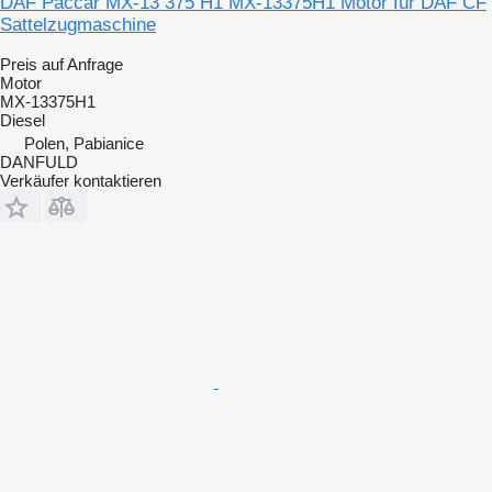
DAF Paccar MX-13 375 H1 MX-13375H1 Motor für DAF CF
Sattelzugmaschine
Preis auf Anfrage
Motor
MX-13375H1
Diesel
Polen, Pabianice
DANFULD
Verkäufer kontaktieren