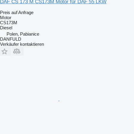
DAF CS 173 M CS173M Motor für DAF 55 LKW
Preis auf Anfrage
Motor
CS173M
Diesel
Polen, Pabianice
DANFULD
Verkäufer kontaktieren