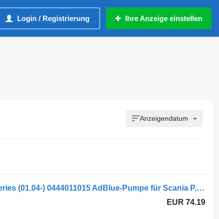
Login / Registrierung
Ihre Anzeige einstellen
Anzeigendatum
DENOXTRONIC,BOSCH,SCANIA R-series (01.04-) 0444011015 AdBlue-Pumpe für Scania P,G,R,T-series (2004-2017) Sattelzugmaschine
EUR 74.19