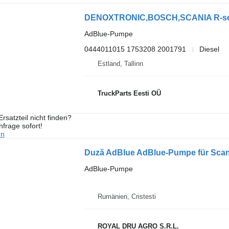
AdBlue-Pumpe
0444011015 1753208 2001791
Diesel
Estland, Tallinn
TruckParts Eesti OÜ
rsatzteil nicht finden?
frage sofort!
en
Duză AdBlue AdBlue-Pumpe für Sca
AdBlue-Pumpe
Rumänien, Cristesti
ROYAL DRU AGRO S.R.L.