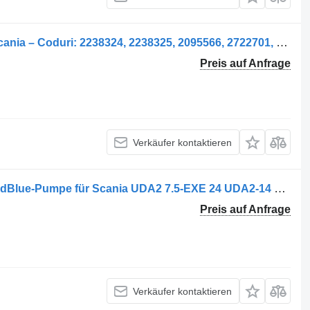
Dozator AdBlue AdBlue-Pumpe für Scania – Coduri: 2238324, 2238325, 2095566, 2722701, 573163, 573162 LKW
Preis auf Anfrage
Verkäufer kontaktieren
Pompa AdBlue UDA2-14 24V 14867 AdBlue-Pumpe für Scania UDA2 7.5-EXE 24 UDA2-14 LKW
Preis auf Anfrage
Verkäufer kontaktieren