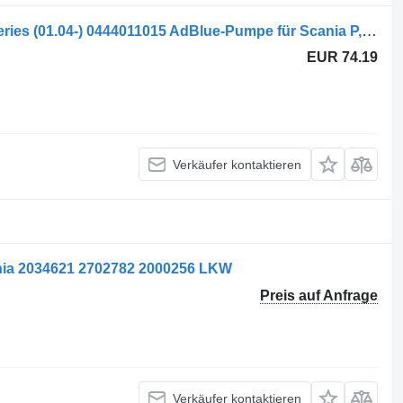
DENOXTRONIC,BOSCH,SCANIA R-series (01.04-) 0444011015 AdBlue-Pumpe für Scania P,G,R,T-series (2004-2017) Sattelzugmaschine
EUR 74.19
Verkäufer kontaktieren
nia 2034621 2702782 2000256 LKW
Preis auf Anfrage
Verkäufer kontaktieren