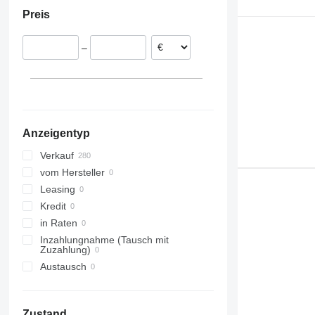
Rumänien
Preis
Niederlande
Litauen
–
Dänemark
Belgien
Griechenland
alle anzeigen
Anzeigentyp
Verkauf
vom Hersteller
Leasing
Kredit
in Raten
Inzahlungnahme (Tausch mit
Zuzahlung)
Austausch
Zustand