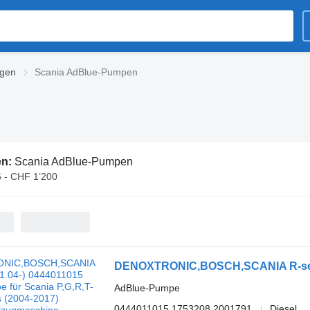
agen
Scania AdBlue-Pumpen
en:
Scania AdBlue-Pumpen
 - CHF 1’200
AdBlue-Pumpe
0444011015 1753208 2001791
Diesel