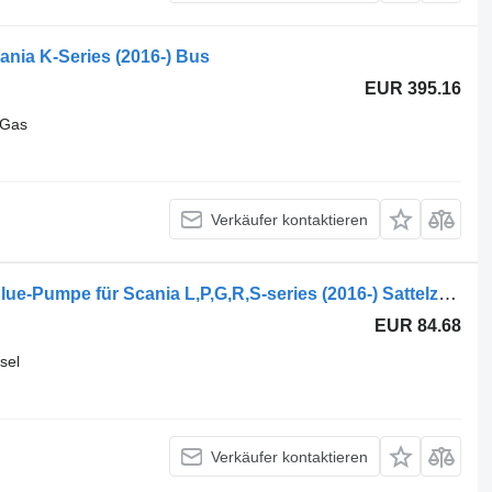
nia K-Series (2016-) Bus
EUR 395.16
Gas
Verkäufer kontaktieren
Scania R-Series (01.16-) 3047525 AdBlue-Pumpe für Scania L,P,G,R,S-series (2016-) Sattelzugmaschine
EUR 84.68
sel
Verkäufer kontaktieren