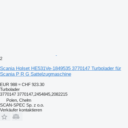
2
Scania Holset HE531Ve-1849535 3770147 Turbolader für
Scania P R G Sattelzugmaschine
EUR 988
≈ CHF 923.30
Turbolader
3770147 3770147,2454845,2082215
Polen, Chełm
SCAN-SPEC Sp. z o.o.
Verkäufer kontaktieren