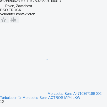
A9360906280 001 TC 50285320 00013
Polen, Zawichost
DSO TRUCK
Verkäufer kontaktieren
Mercedes-Benz A4710967199 002
Turbolader für Mercedes-Benz ACTROS MP4 LKW
12