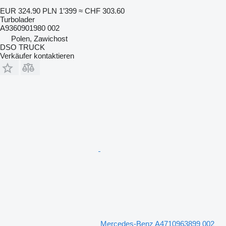
EUR 324.90
PLN 1’399
≈ CHF 303.60
Turbolader
A9360901980 002
Polen, Zawichost
DSO TRUCK
Verkäufer kontaktieren
Mercedes-Benz A4710963899 002