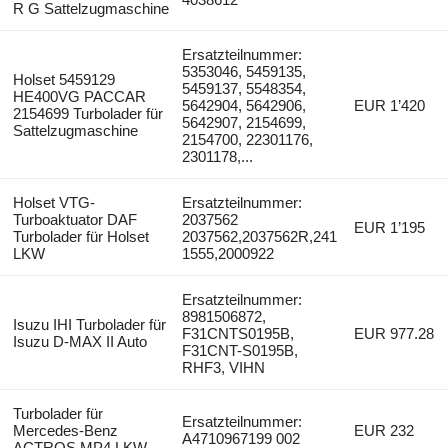
R G Sattelzugmaschine
Ersatzteilnummer:
5353046, 5459135,
Holset 5459129
5459137, 5548354,
HE400VG PACCAR
5642904, 5642906,
EUR 1’420
2154699 Turbolader für
5642907, 2154699,
Sattelzugmaschine
2154700, 22301176,
2301178,...
Holset VTG-
Ersatzteilnummer:
Turboaktuator DAF
2037562
EUR 1’195
Turbolader für Holset
2037562,2037562R,241
LKW
1555,2000922
Ersatzteilnummer:
8981506872,
Isuzu IHI Turbolader für
F31CNTS0195B,
EUR 977.28
Isuzu D-MAX II Auto
F31CNT-S0195B,
RHF3, VIHN
Turbolader für
Ersatzteilnummer:
Mercedes-Benz
EUR 232
A4710967199 002
ACTROS MP4 LKW