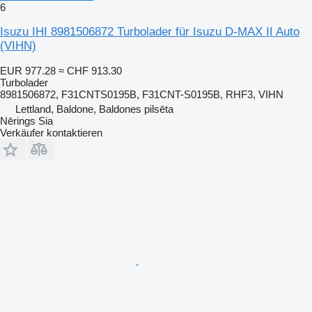
6
Isuzu IHI 8981506872 Turbolader für Isuzu D-MAX II Auto
(VIHN)
EUR 977.28
≈ CHF 913.30
Turbolader
8981506872, F31CNTS0195B, F31CNT-S0195B, RHF3, VIHN
Lettland, Baldone, Baldones pilsēta
Nērings Sia
Verkäufer kontaktieren