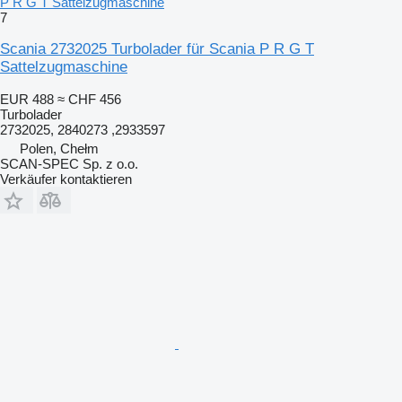
P R G T Sattelzugmaschine
7
Scania 2732025 Turbolader für Scania P R G T
Sattelzugmaschine
EUR 488
≈ CHF 456
Turbolader
2732025, 2840273 ,2933597
Polen, Chełm
SCAN-SPEC Sp. z o.o.
Verkäufer kontaktieren