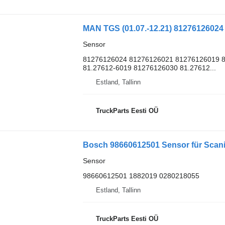
MAN TGS (01.07.-12.21) 81276126024
Sensor
81276126024 81276126021 81276126019 8
81.27612-6019 81276126030 81.27612...
Estland, Tallinn
TruckParts Eesti OÜ
Bosch 98660612501 Sensor für Scania
Sensor
98660612501 1882019 0280218055
Estland, Tallinn
TruckParts Eesti OÜ