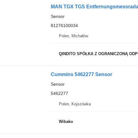
MAN TGX TGS Entfernungsmessrada
Sensor
81276100034
Polen, Michałów
QINDITO SPÓŁKA Z OGRANICZONĄ OD
Cummins 5462277 Sensor
Sensor
5462277
Polen, Kojszówka
Wibako