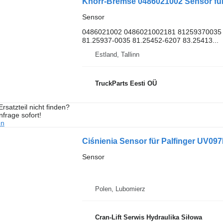
Knorr-Bremse 0486021002 Sensor fü
Sensor
0486021002 0486021002181 81259370035 
81.25937-0035 81.25452-6207 83.25413...
Estland, Tallinn
TruckParts Eesti OÜ
rsatzteil nicht finden?
frage sofort!
en
Ciśnienia Sensor für Palfinger UV09
Sensor
Polen, Lubomierz
Cran-Lift Serwis Hydraulika Siłowa