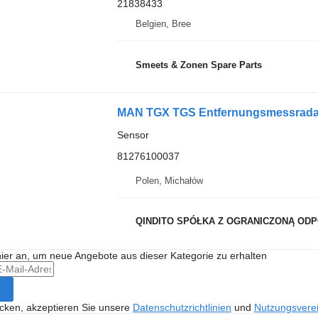
21838433
Belgien, Bree
Smeets & Zonen Spare Parts
MAN TGX TGS Entfernungsmessrada
Sensor
81276100037
Polen, Michałów
QINDITO SPÓŁKA Z OGRANICZONĄ OD
hier an, um neue Angebote aus dieser Kategorie zu erhalten
icken, akzeptieren Sie unsere
Datenschutzrichtlinien
und
Nutzungsvere