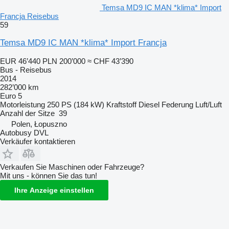
Temsa MD9 IC MAN *klima* Import
Francja Reisebus
59
Temsa MD9 IC MAN *klima* Import Francja
EUR 46’440
PLN 200’000
≈ CHF 43’390
Bus - Reisebus
2014
282’000 km
Euro 5
Motorleistung
250 PS (184 kW)
Kraftstoff
Diesel
Federung
Luft/Luft
Anzahl der Sitze
39
Polen, Łopuszno
Autobusy DVL
Verkäufer kontaktieren
Verkaufen Sie Maschinen oder Fahrzeuge?
Mit uns - können Sie das tun!
Ihre Anzeige einstellen