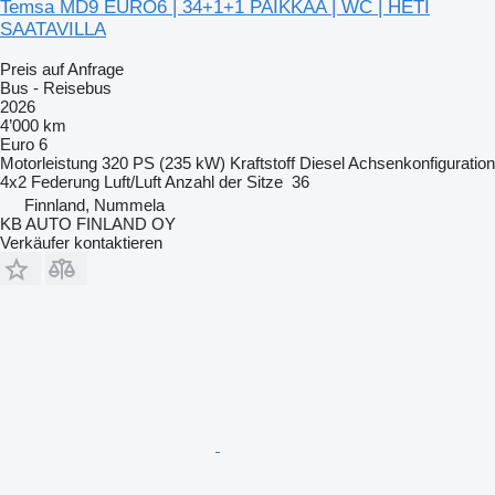
Temsa MD9 EURO6 | 34+1+1 PAIKKAA | WC | HETI
SAATAVILLA
Preis auf Anfrage
Bus - Reisebus
2026
4’000 km
Euro 6
Motorleistung
320 PS (235 kW)
Kraftstoff
Diesel
Achsenkonfiguration
4x2
Federung
Luft/Luft
Anzahl der Sitze
36
Finnland, Nummela
KB AUTO FINLAND OY
Verkäufer kontaktieren