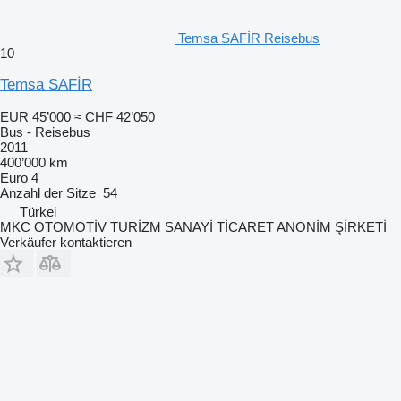
Temsa SAFİR Reisebus
10
Temsa SAFİR
EUR 45’000
≈ CHF 42’050
Bus - Reisebus
2011
400’000 km
Euro 4
Anzahl der Sitze
54
Türkei
MKC OTOMOTİV TURİZM SANAYİ TİCARET ANONİM ŞİRKETİ
Verkäufer kontaktieren