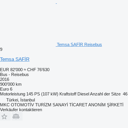
Temsa SAFİR Reisebus
9
Temsa SAFİR
EUR 82’000
≈ CHF 76’630
Bus - Reisebus
2016
900’000 km
Euro 6
Motorleistung
145 PS (107 kW)
Kraftstoff
Diesel
Anzahl der Sitze
46
Türkei, İstanbul
MKC OTOMOTİV TURİZM SANAYİ TİCARET ANONİM ŞİRKETİ
Verkäufer kontaktieren