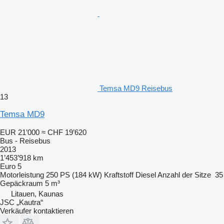
Temsa MD9 Reisebus
13
Temsa MD9
EUR 21’000
≈ CHF 19’620
Bus - Reisebus
2013
1’453’918 km
Euro 5
Motorleistung
250 PS (184 kW)
Kraftstoff
Diesel
Anzahl der Sitze
35
Gepäckraum
5 m³
Litauen, Kaunas
JSC „Kautra“
Verkäufer kontaktieren