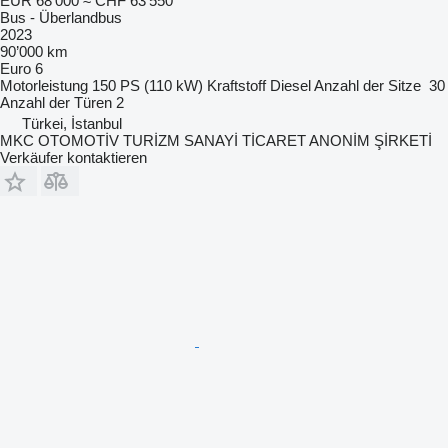
EUR 68’000
≈ CHF 63’550
Bus - Überlandbus
2023
90’000 km
Euro 6
Motorleistung
150 PS (110 kW)
Kraftstoff
Diesel
Anzahl der Sitze
30
Anzahl der Türen
2
Türkei, İstanbul
MKC OTOMOTİV TURİZM SANAYİ TİCARET ANONİM ŞİRKETİ
Verkäufer kontaktieren