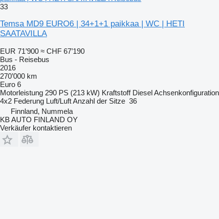
33
Temsa MD9 EURO6 | 34+1+1 paikkaa | WC | HETI
SAATAVILLA
EUR 71’900
≈ CHF 67’190
Bus - Reisebus
2016
270’000 km
Euro 6
Motorleistung
290 PS (213 kW)
Kraftstoff
Diesel
Achsenkonfiguration
4x2
Federung
Luft/Luft
Anzahl der Sitze
36
Finnland, Nummela
KB AUTO FINLAND OY
Verkäufer kontaktieren