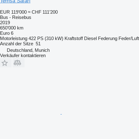
Temsa Safari
EUR 119’000
≈ CHF 111’200
Bus - Reisebus
2019
650’000 km
Euro 6
Motorleistung
422 PS (310 kW)
Kraftstoff
Diesel
Federung
Feder/Luft
Anzahl der Sitze
51
Deutschland, Munich
Verkäufer kontaktieren