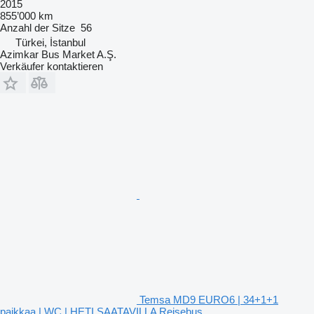
2015
855’000 km
Anzahl der Sitze
56
Türkei, İstanbul
Azimkar Bus Market A.Ş.
Verkäufer kontaktieren
Temsa MD9 EURO6 | 34+1+1
paikkaa | WC | HETI SAATAVILLA Reisebus