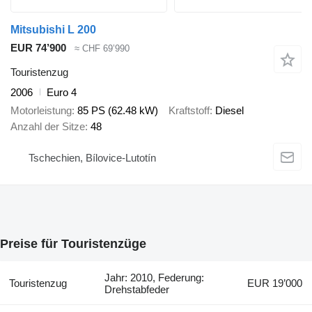
Mitsubishi L 200
EUR 74’900
≈ CHF 69’990
Touristenzug
2006
Euro 4
Motorleistung
85 PS (62.48 kW)
Kraftstoff
Diesel
Anzahl der Sitze
48
Tschechien, Bílovice-Lutotín
Preise für Touristenzüge
Jahr: 2010, Federung:
Touristenzug
EUR 19’000
Drehstabfeder