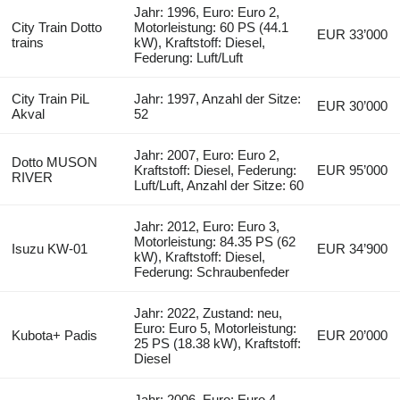
Jahr: 1996, Euro: Euro 2,
City Train Dotto
Motorleistung: 60 PS (44.1
EUR 33’000
trains
kW), Kraftstoff: Diesel,
Federung: Luft/Luft
City Train PiL
Jahr: 1997, Anzahl der Sitze:
EUR 30’000
Akval
52
Jahr: 2007, Euro: Euro 2,
Dotto MUSON
Kraftstoff: Diesel, Federung:
EUR 95’000
RIVER
Luft/Luft, Anzahl der Sitze: 60
Jahr: 2012, Euro: Euro 3,
Motorleistung: 84.35 PS (62
Isuzu KW-01
EUR 34’900
kW), Kraftstoff: Diesel,
Federung: Schraubenfeder
Jahr: 2022, Zustand: neu,
Euro: Euro 5, Motorleistung:
Kubota+ Padis
EUR 20’000
25 PS (18.38 kW), Kraftstoff:
Diesel
Jahr: 2006, Euro: Euro 4,