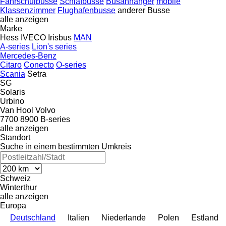
Fahrschulbusse
Schlafbusse
Busanhänger
mobile
Klassenzimmer
Flughafenbusse
anderer Busse
alle anzeigen
Marke
Hess
IVECO
Irisbus
MAN
A-series
Lion's series
Mercedes-Benz
Citaro
Conecto
O-series
Scania
Setra
SG
Solaris
Urbino
Van Hool
Volvo
7700
8900
B-series
alle anzeigen
Standort
Suche in einem bestimmten Umkreis
Schweiz
Winterthur
alle anzeigen
Europa
Deutschland
Italien
Niederlande
Polen
Estland