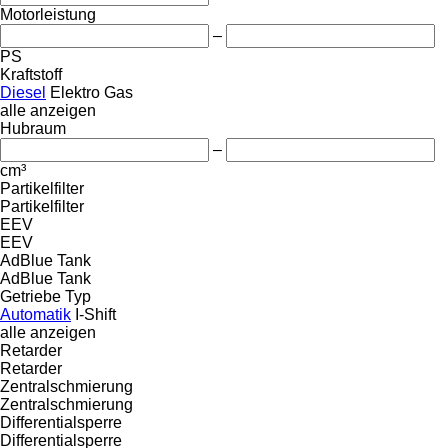
Motorleistung
–
PS
Kraftstoff
Diesel
Elektro
Gas
alle anzeigen
Hubraum
–
cm³
Partikelfilter
Partikelfilter
EEV
EEV
AdBlue Tank
AdBlue Tank
Getriebe Typ
Automatik
I-Shift
alle anzeigen
Retarder
Retarder
Zentralschmierung
Zentralschmierung
Differentialsperre
Differentialsperre