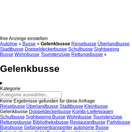
Ihre Anzeige einstellen
Autoline
»
Busse
»
Gelenkbusse
Reisebusse
Überlandbusse
Stadtbusse
Doppeldeckerbusse
Schulbusse
Sightseeing
Busse
Wohnbusse
Touristenzüge
Rettungsbusse
»
Gelenkbusse
Kategorie
Keine Ergebnisse gefunden für diese Anfrage
Reisebusse
Überlandbusse
Stadtbusse
Kleinbusse
Gelenkbusse
Doppeldeckerbusse
Kombi-Lieferwagen
Schulbusse
Sightseeing Busse
Wohnbusse
Touristenzüge
Rettungsbusse
Bibliotheksbusse
Restaurantbusse
Partybusse
Bürobusse
Gefangenentransporter
autonome Busse