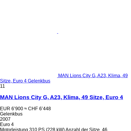
MAN Lions City G, A23, Klima, 49
Sitze, Euro 4 Gelenkbus
11
MAN Lions City G, A23, Klima, 49 Sitze, Euro 4
EUR 6’900
≈ CHF 6’448
Gelenkbus
2007
Euro 4
Motorleistung
310 PS (228 kW)
Anzahl der Sitze
46