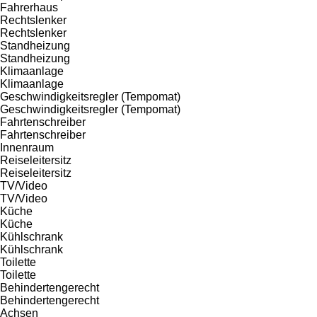
Fahrerhaus
Rechtslenker
Rechtslenker
Standheizung
Standheizung
Klimaanlage
Klimaanlage
Geschwindigkeitsregler (Tempomat)
Geschwindigkeitsregler (Tempomat)
Fahrtenschreiber
Fahrtenschreiber
Innenraum
Reiseleitersitz
Reiseleitersitz
TV/Video
TV/Video
Küche
Küche
Kühlschrank
Kühlschrank
Toilette
Toilette
Behindertengerecht
Behindertengerecht
Achsen