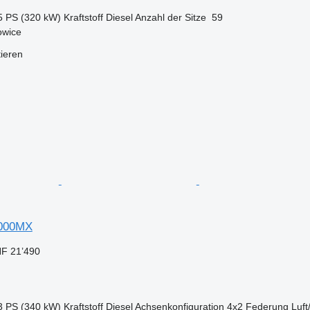
5 PS (320 kW)
Kraftstoff
Diesel
Anzahl der Sitze
59
owice
tieren
000MX
F 21’490
3 PS (340 kW)
Kraftstoff
Diesel
Achsenkonfiguration
4x2
Federung
Luft