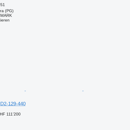
51
ara (PG)
IMARK
tieren
HD2-129-440
HF 111’200