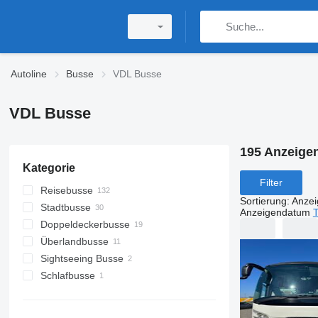
Autoline
Busse
VDL Busse
VDL Busse
195 Anzeige
Kategorie
Filter
Reisebusse
Sortierung
:
Anze
Stadtbusse
Anzeigendatum
T
Doppeldeckerbusse
Überlandbusse
Sightseeing Busse
Schlafbusse