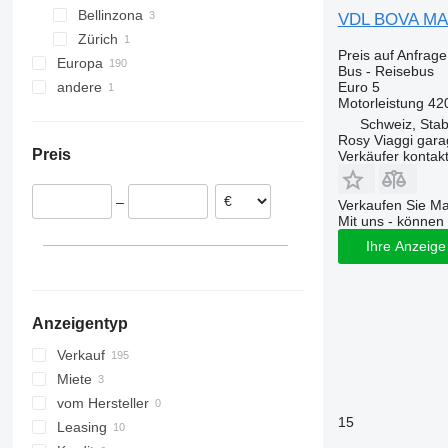
Bellinzona
Travego
Carrus
VDL BOVA M
Zürich
Vario
PL
Preis auf Anfrage
Europa
S-series
Bus - Reisebus
Euro 5
andere
Niederlande
Motorleistung
42
Deutschland
Ukraine
Schweiz, Stab
Polen
Rosy Viaggi gar
Preis
Verkäufer kontak
Spanien
Italien
–
Verkaufen Sie M
Belgien
Mit uns - können 
Estland
Ihre Anzeige 
Tschechien
alle anzeigen
Anzeigentyp
Verkauf
Miete
vom Hersteller
15
Leasing