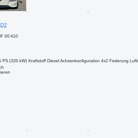
HD2
F 65’410
5 PS (320 kW)
Kraftstoff
Diesel
Achsenkonfiguration
4x2
Federung
Luft
ch
tieren