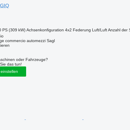
AGIQ
0 PS (309 kW)
Achsenkonfiguration
4x2
Federung
Luft/Luft
Anzahl der 
io
age commercio automezzi Sagl
tieren
aschinen oder Fahrzeuge?
Sie das tun!
einstellen