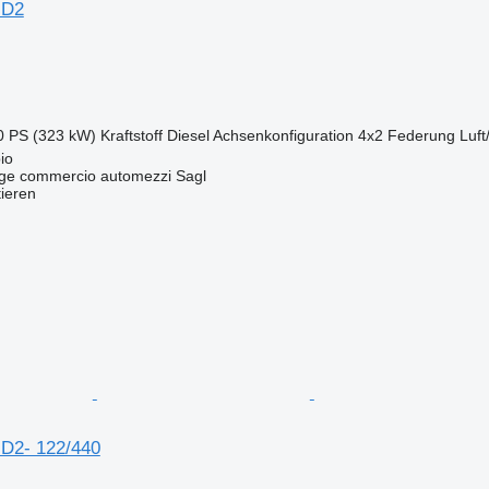
HD2
0 PS (323 kW)
Kraftstoff
Diesel
Achsenkonfiguration
4x2
Federung
Luft
io
age commercio automezzi Sagl
tieren
D2- 122/440