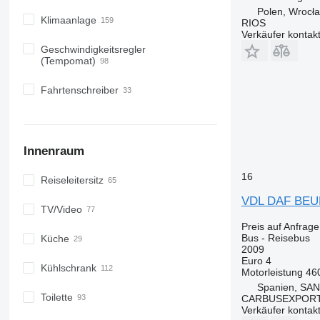
Polen, Wrocł
Klimaanlage
RIOS
Verkäufer kontak
Geschwindigkeitsregler
(Tempomat)
Fahrtenschreiber
Innenraum
16
Reiseleitersitz
VDL DAF BEU
TV/Video
Preis auf Anfrage
Bus - Reisebus
Küche
2009
Euro 4
Kühlschrank
Motorleistung
46
Spanien, SA
Toilette
CARBUSEXPORT 
Verkäufer kontak