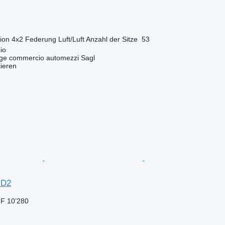
ion
4x2
Federung
Luft/Luft
Anzahl der Sitze
53
io
age commercio automezzi Sagl
tieren
HD2
F 10’280