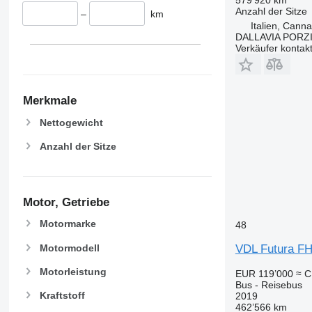
Anzahl der Sitze
–
km
Italien, Cann
DALLAVIA PORZ
Verkäufer kontak
Merkmale
Nettogewicht
Anzahl der Sitze
Motor, Getriebe
Motormarke
48
Motormodell
VDL Futura F
Motorleistung
EUR 119’000
≈ C
Bus - Reisebus
Kraftstoff
2019
462’566 km