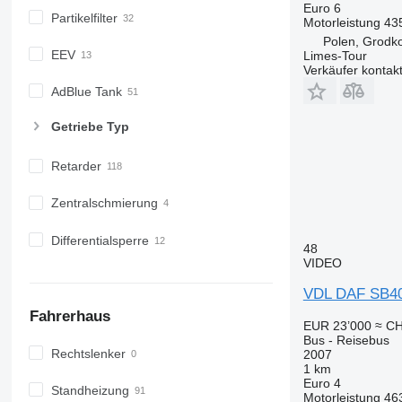
Euro 6
Partikelfilter
Motorleistung
43
Polen, Grodk
EEV
Limes-Tour
Verkäufer kontak
AdBlue Tank
Getriebe Typ
Retarder
Zentralschmierung
Differentialsperre
48
VIDEO
VDL DAF SB4
Fahrerhaus
EUR 23’000
≈ CH
Bus - Reisebus
Rechtslenker
2007
1 km
Euro 4
Standheizung
Motorleistung
46