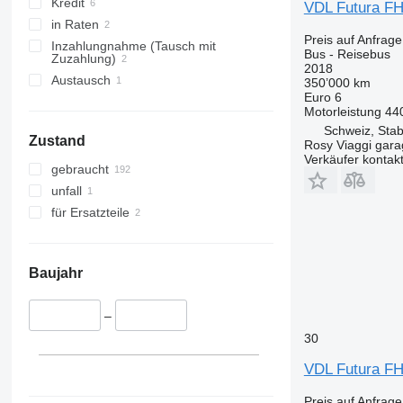
Kredit
VDL Futura F
in Raten
Preis auf Anfrage
Inzahlungnahme (Tausch mit
Bus - Reisebus
Zuzahlung)
2018
Austausch
350’000 km
Euro 6
Motorleistung
44
Schweiz, Stab
Zustand
Rosy Viaggi gar
Verkäufer kontak
gebraucht
unfall
für Ersatzteile
Baujahr
–
30
VDL Futura FH
Preis auf Anfrage