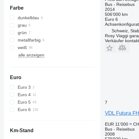
Bus - Reisebus
Farbe
2014
506’000 km
dunkelblau
Euro 6
Achsenkonfigurat
grau
Schweiz, Stab
grün
Rosy Viaggi gar
metallfarbig
Verkäufer kontak
weiß
alle anzeigen
Euro
Euro 3
Euro 4
Euro 5
7
Euro 6
VDL Futura F
EUR 11’000
≈ CH
Bus - Reisebus
Km-Stand
2008
579’920 km