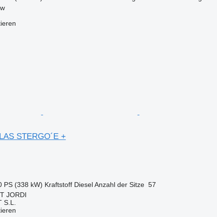
aw
tieren
LAS STERGO´E +
0 PS (338 kW)
Kraftstoff
Diesel
Anzahl der Sitze
57
NT JORDI
S.L.
tieren