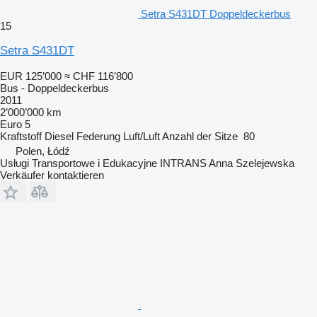
Setra S431DT Doppeldeckerbus
15
Setra S431DT
EUR 125’000
≈ CHF 116’800
Bus - Doppeldeckerbus
2011
2’000’000 km
Euro 5
Kraftstoff
Diesel
Federung
Luft/Luft
Anzahl der Sitze
80
Polen, Łódź
Usługi Transportowe i Edukacyjne INTRANS Anna Szelejewska
Verkäufer kontaktieren