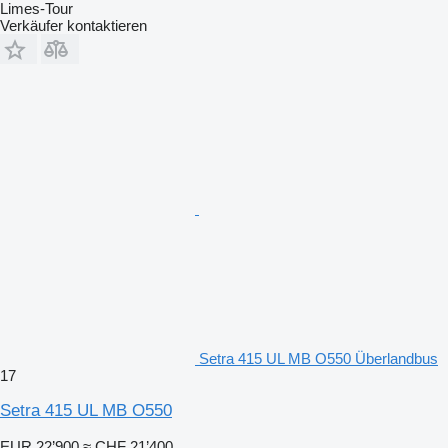
Limes-Tour
Verkäufer kontaktieren
Setra 415 UL MB O550 Überlandbus
17
Setra 415 UL MB O550
EUR 22’900
≈ CHF 21’400