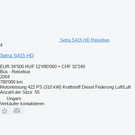
Setra S415 HD Reisebus
4
Setra S415 HD
EUR 34’500
HUF 12’490’000
≈ CHF 32’240
Bus - Reisebus
2004
780’000 km
Motorleistung
422 PS (310 kW)
Kraftstoff
Diesel
Federung
Luft/Luft
Anzahl der Sitze
55
Ungarn
Verkäufer kontaktieren