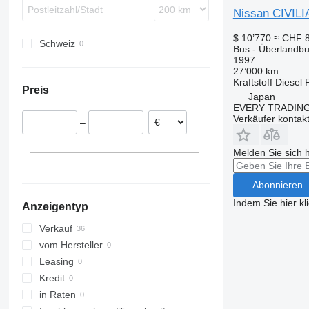
Wing
Recreo
S-Class
Touring
Tourmalin
A-series
Nissan CIVILI
Sprinter
Vest
B-series
$ 10’770
≈ CHF 8
Schweiz
Tourino
BM
Bus - Überlandb
1997
Tourismo
Carrus
27’000 km
Travego
PL
Kraftstoff
Diesel
Preis
Vario
S-series
Japan
EVERY TRADING
Verkäufer kontak
–
Melden Sie sich 
Abonnieren
Indem Sie hier kl
Anzeigentyp
Verkauf
vom Hersteller
Leasing
Kredit
in Raten