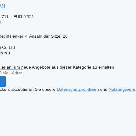
AN
’711
≈ EUR 9’321
us
Rechtslenker
✓
Anzahl der Sitze
26
 Co Ltd
tieren
hier an, um neue Angebote aus dieser Kategorie zu erhalten
icken, akzeptieren Sie unsere
Datenschutzrichtlinien
und
Nutzungsvere