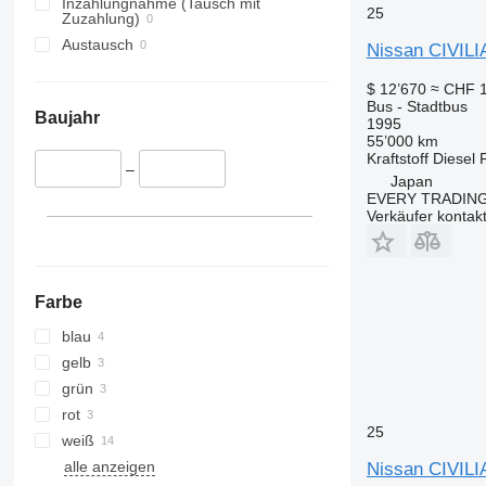
Inzahlungnahme (Tausch mit
25
Zuzahlung)
Austausch
Nissan CIVILI
$ 12’670
≈ CHF 
Bus - Stadtbus
Baujahr
1995
55’000 km
Kraftstoff
Diesel
–
Japan
EVERY TRADING
Verkäufer kontak
Farbe
blau
gelb
grün
rot
25
weiß
alle anzeigen
Nissan CIVILI