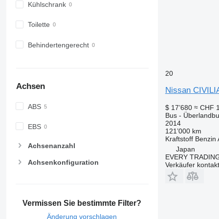
Kühlschrank
Toilette
Behindertengerecht
20
Achsen
Nissan CIVILI
ABS
$ 17’680
≈ CHF 
Bus - Überlandb
2014
EBS
121’000 km
Kraftstoff
Benzin
Achsenanzahl
Japan
EVERY TRADING
Achsenkonfiguration
Verkäufer kontak
Vermissen Sie bestimmte Filter?
Änderung vorschlagen