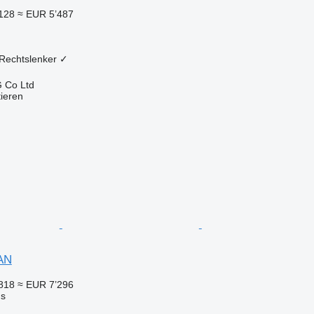
128
≈ EUR 5’487
Rechtslenker
✓
 Co Ltd
tieren
AN
818
≈ EUR 7’296
us