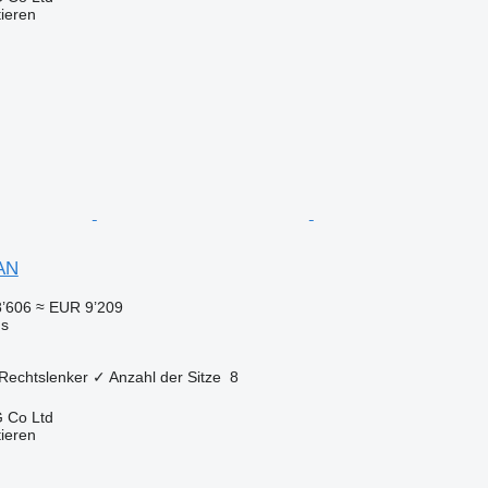
tieren
AN
’606
≈ EUR 9’209
us
Rechtslenker
✓
Anzahl der Sitze
8
 Co Ltd
tieren