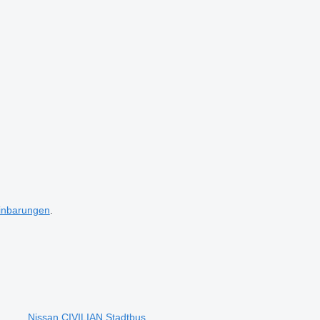
inbarungen
.
Nissan CIVILIAN Stadtbus