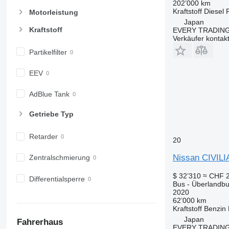
202’000 km
Kraftstoff
Diesel
Motorleistung
Japan
Kraftstoff
EVERY TRADING
Verkäufer kontak
Partikelfilter
EEV
AdBlue Tank
Getriebe Typ
Retarder
20
Nissan CIVILI
Zentralschmierung
$ 32’310
≈ CHF 
Differentialsperre
Bus - Überlandb
2020
62’000 km
Kraftstoff
Benzin
Japan
Fahrerhaus
EVERY TRADING