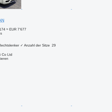
AN
174
≈ EUR 7’677
us
Rechtslenker
✓
Anzahl der Sitze
29
 Co Ltd
tieren