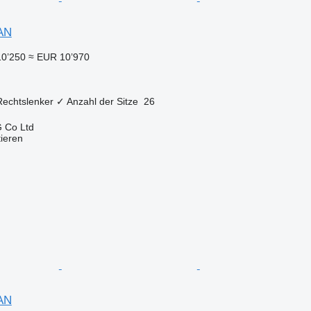
AN
10’250
≈ EUR 10’970
Rechtslenker
✓
Anzahl der Sitze
26
 Co Ltd
tieren
AN