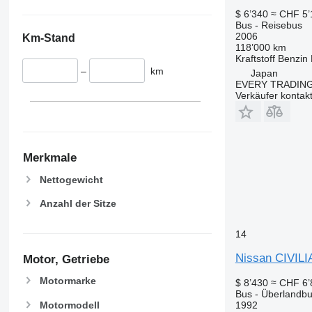
$ 6’340
≈ CHF 5’
Bus - Reisebus
2006
Km-Stand
118’000 km
Kraftstoff
Benzin
–
km
Japan
EVERY TRADING
Verkäufer kontak
Merkmale
Nettogewicht
Anzahl der Sitze
14
Nissan CIVILI
Motor, Getriebe
Motormarke
$ 8’430
≈ CHF 6’
Bus - Überlandb
Motormodell
1992