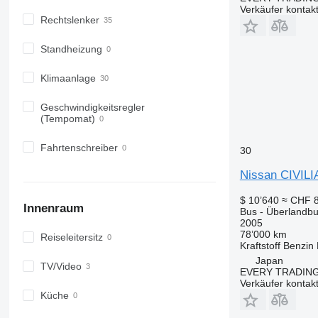
Verkäufer kontak
Rechtslenker
Standheizung
Klimaanlage
Geschwindigkeitsregler
(Tempomat)
Fahrtenschreiber
30
Nissan CIVILI
$ 10’640
≈ CHF 8
Innenraum
Bus - Überlandb
2005
78’000 km
Reiseleitersitz
Kraftstoff
Benzin
Japan
TV/Video
EVERY TRADING
Verkäufer kontak
Küche