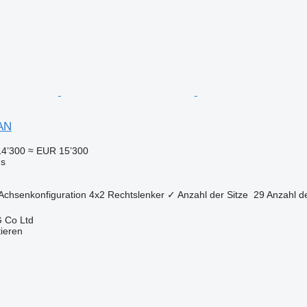
AN
14’300
≈ EUR 15’300
us
Achsenkonfiguration
4x2
Rechtslenker
✓
Anzahl der Sitze
29
Anzahl d
 Co Ltd
tieren