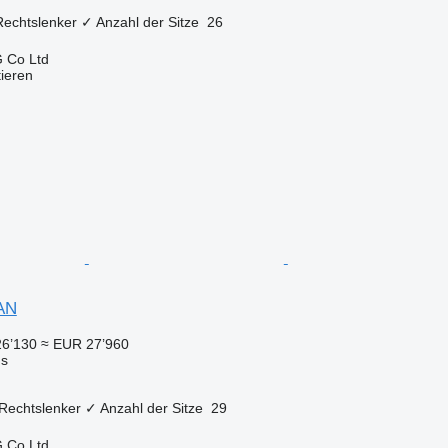
Rechtslenker
✓
Anzahl der Sitze
26
 Co Ltd
tieren
AN
26’130
≈ EUR 27’960
us
Rechtslenker
✓
Anzahl der Sitze
29
 Co Ltd