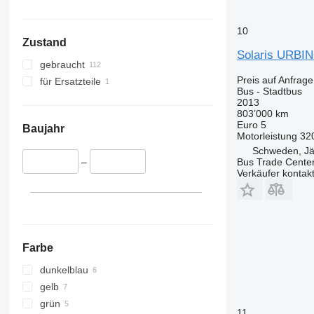
10
Zustand
Solaris URBI
gebraucht
Preis auf Anfrage
für Ersatzteile
Bus - Stadtbus
2013
803’000 km
Euro 5
Baujahr
Motorleistung
32
Schweden, Jär
Bus Trade Cente
–
Verkäufer kontak
Farbe
dunkelblau
gelb
grün
11