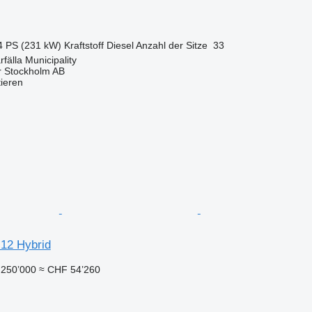
4 PS (231 kW)
Kraftstoff
Diesel
Anzahl der Sitze
33
fälla Municipality
r Stockholm AB
tieren
 12 Hybrid
250’000
≈ CHF 54’260