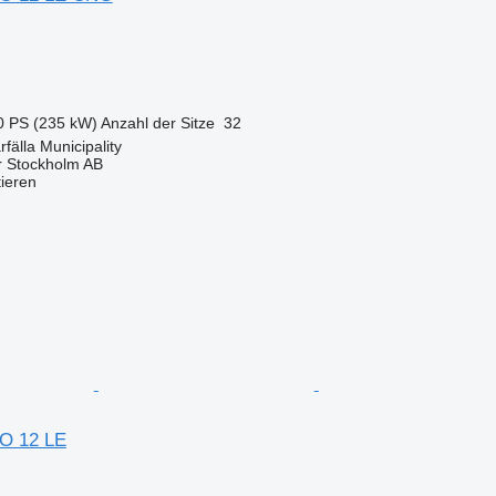
0 PS (235 kW)
Anzahl der Sitze
32
fälla Municipality
r Stockholm AB
tieren
NO 12 LE