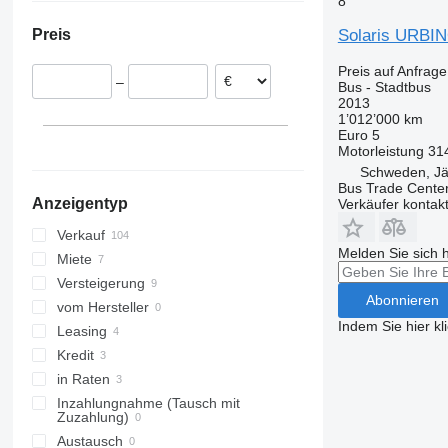
8
Polen
S-series
Solaris URBINO
Preis
Italien
Litauen
Preis auf Anfrage
–
Bus - Stadtbus
Schweden
2013
Dänemark
1’012’000 km
Euro 5
Slowakei
Motorleistung
31
Norwegen
Schweden, Jär
alle anzeigen
Bus Trade Cente
Anzeigentyp
Verkäufer kontak
Verkauf
Melden Sie sich 
Miete
Versteigerung
Abonnieren
vom Hersteller
Indem Sie hier kl
Leasing
Kredit
in Raten
Inzahlungnahme (Tausch mit
Zuzahlung)
Austausch