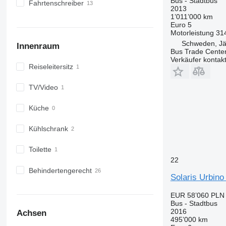
Bus - Stadtbus
Fahrtenschreiber
2013
1’011’000 km
Euro 5
Motorleistung
31
Schweden, Jär
Innenraum
Bus Trade Cente
Verkäufer kontak
Reiseleitersitz
TV/Video
Küche
Kühlschrank
Toilette
22
Behindertengerecht
Solaris Urbino
EUR 58’060
PLN 
Bus - Stadtbus
2016
Achsen
495’000 km