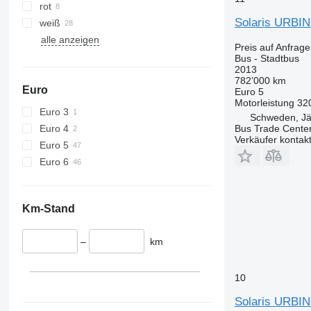
rot
Solaris URBIN
weiß
alle anzeigen
Preis auf Anfrage
Bus - Stadtbus
2013
782’000 km
Euro
Euro 5
Motorleistung
32
Euro 3
Schweden, Jär
Euro 4
Bus Trade Cente
Verkäufer kontak
Euro 5
Euro 6
Km-Stand
–
km
10
Solaris URBINO