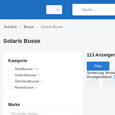
Autoline
Busse
Solaris Busse
Solaris Busse
113 Anzeige
Kategorie
Filter
Stadtbusse
Sortierung
:
Anze
Gelenkbusse
Anzeigendatum
T
Überlandbusse
Reisebusse
Marke