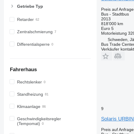
Getriebe Typ
Preis auf Anfrage
Bus - Stadtbus
2013
Retarder
818’000 km
Euro 5
Zentralschmierung
Motorleistung
32
Schweden, Jär
Differentialsperre
Bus Trade Cente
Verkäufer kontak
Fahrerhaus
Rechtslenker
Standheizung
Klimaanlage
9
Solaris URBI
Geschwindigkeitsregler
(Tempomat)
Preis auf Anfrage