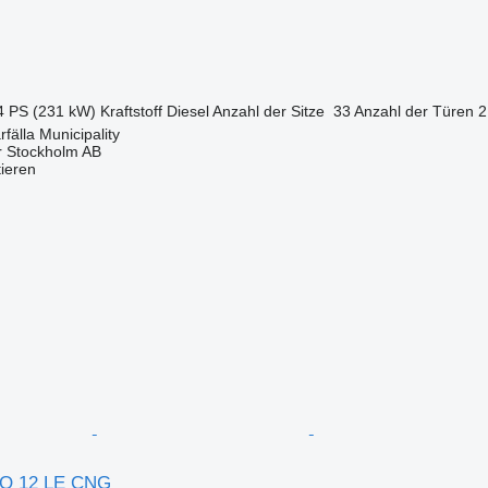
4 PS (231 kW)
Kraftstoff
Diesel
Anzahl der Sitze
33
Anzahl der Türen
2
fälla Municipality
r Stockholm AB
tieren
NO 12 LE CNG