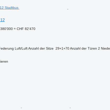
 12
380’000
≈ CHF 82’470
Federung
Luft/Luft
Anzahl der Sitze
29+1+70
Anzahl der Türen
2
Nieder
n
tieren