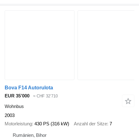
Bova F14 Autorulota
EUR 35’000
≈ CHF 32’710
Wohnbus
2003
Motorleistung
430 PS (316 kW)
Anzahl der Sitze
7
Rumänien, Bihor