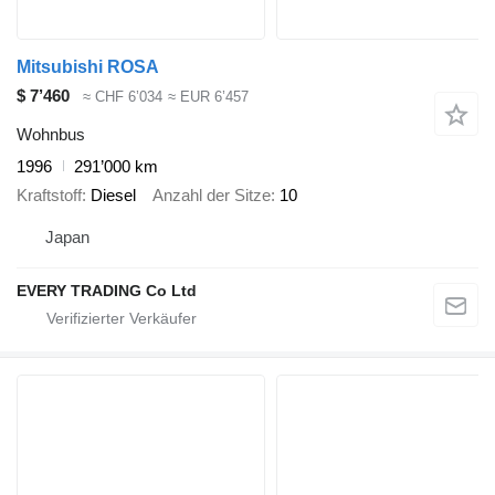
Mitsubishi ROSA
$ 7’460
≈ CHF 6’034
≈ EUR 6’457
Wohnbus
1996
291’000 km
Kraftstoff
Diesel
Anzahl der Sitze
10
Japan
EVERY TRADING Co Ltd