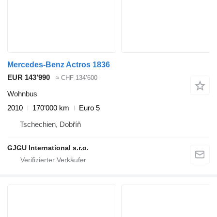
Mercedes-Benz Actros 1836
EUR 143’990
≈ CHF 134’600
Wohnbus
2010
170’000 km
Euro 5
Tschechien, Dobříň
GJGU International s.r.o.