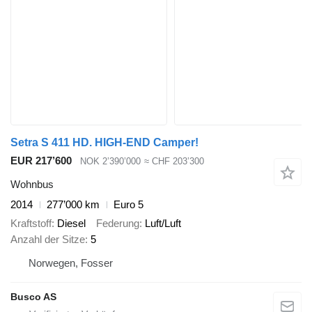
Setra S 411 HD. HIGH-END Camper!
EUR 217’600
NOK 2’390’000
≈ CHF 203’300
Wohnbus
2014
277’000 km
Euro 5
Kraftstoff
Diesel
Federung
Luft/Luft
Anzahl der Sitze
5
Norwegen, Fosser
Busco AS