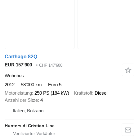
Carthago 82Q
EUR 157’900
≈ CHF 147’600
Wohnbus
2012
58’000 km
Euro 5
Motorleistung
250 PS (184 kW)
Kraftstoff
Diesel
Anzahl der Sitze
4
Italien, Bolzano
Hunters di Cristian Lise