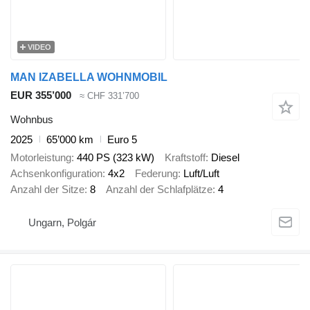
VIDEO
MAN IZABELLA WOHNMOBIL
EUR 355’000
≈ CHF 331’700
Wohnbus
2025
65’000 km
Euro 5
Motorleistung
440 PS (323 kW)
Kraftstoff
Diesel
Achsenkonfiguration
4x2
Federung
Luft/Luft
Anzahl der Sitze
8
Anzahl der Schlafplätze
4
Ungarn, Polgár