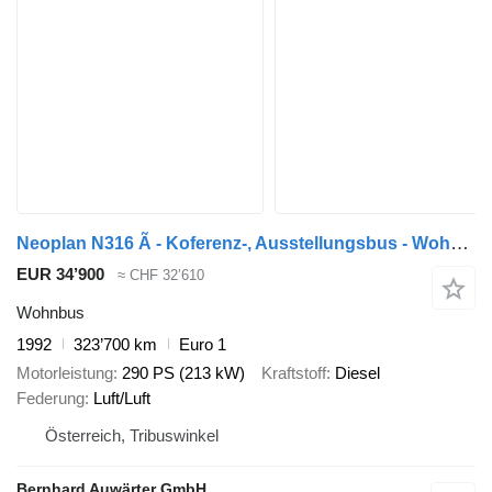
Neoplan N316 Ã - Koferenz-, Ausstellungsbus - Wohnmobil
EUR 34’900
≈ CHF 32’610
Wohnbus
1992
323’700 km
Euro 1
Motorleistung
290 PS (213 kW)
Kraftstoff
Diesel
Federung
Luft/Luft
Österreich, Tribuswinkel
Bernhard Auwärter GmbH