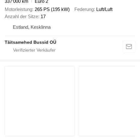
337’000 km
Euro 2
Motorleistung
265 PS (195 kW)
Federung
Luft/Luft
Anzahl der Sitze
17
Estland, Kesklinna
Täitsamehed Bussid OÜ