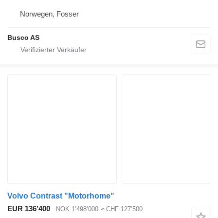
Norwegen, Fosser
Busco AS
Volvo Contrast "Motorhome"
EUR 136’400
NOK 1’498’000
≈ CHF 127’500