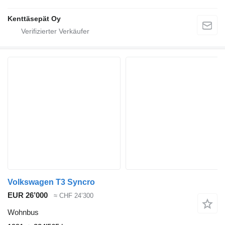
Kenttäsepät Oy
Volkswagen T3 Syncro
EUR 26’000
≈ CHF 24’300
Wohnbus