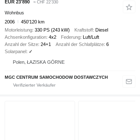
EUR 23’890
≈ CHF 22’330
Wohnbus
2006
450’120 km
Motorleistung
330 PS (243 kW)
Kraftstoff
Diesel
Achsenkonfiguration
4x2
Federung
Luft/Luft
Anzahl der Sitze
24+1
Anzahl der Schlafplätze
6
Solarpanel
✓
Polen, ŁAZISKA GÓRNE
MGC CENTRUM SAMOCHODOW DOSTAWCZYCH