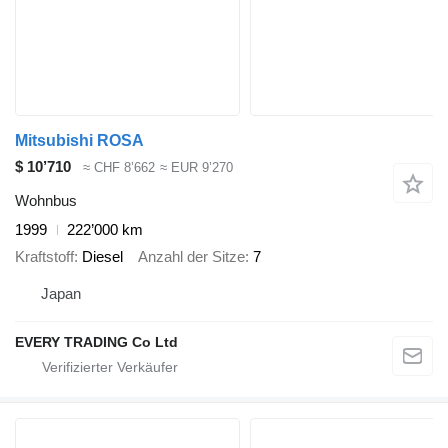
Mitsubishi ROSA
$ 10’710
≈ CHF 8’662
≈ EUR 9’270
Wohnbus
1999
222’000 km
Kraftstoff
Diesel
Anzahl der Sitze
7
Japan
EVERY TRADING Co Ltd