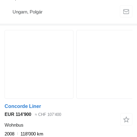
Ungarn, Polgár
Concorde Liner
EUR 114’900
≈ CHF 107’400
Wohnbus
2008
118’000 km