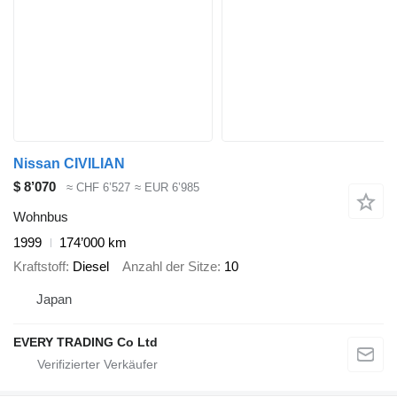
Nissan CIVILIAN
$ 8’070
≈ CHF 6’527
≈ EUR 6’985
Wohnbus
1999
174’000 km
Kraftstoff
Diesel
Anzahl der Sitze
10
Japan
EVERY TRADING Co Ltd