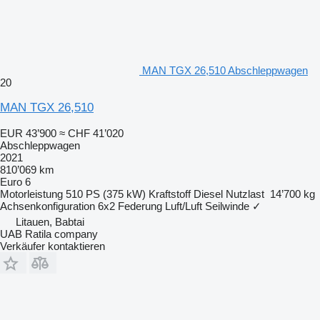
MAN TGX 26,510 Abschleppwagen
20
MAN TGX 26,510
EUR 43’900
≈ CHF 41’020
Abschleppwagen
2021
810’069 km
Euro 6
Motorleistung
510 PS (375 kW)
Kraftstoff
Diesel
Nutzlast
14’700 kg
Achsenkonfiguration
6x2
Federung
Luft/Luft
Seilwinde
✓
Litauen, Babtai
UAB Ratila company
Verkäufer kontaktieren