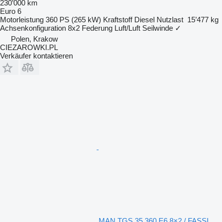
230’000 km
Euro 6
Motorleistung
360 PS (265 kW)
Kraftstoff
Diesel
Nutzlast
15’477 kg
Achsenkonfiguration
8x2
Federung
Luft/Luft
Seilwinde
✓
Polen, Krakow
CIEZAROWKI.PL
Verkäufer kontaktieren
MAN TGS 35.360 E6 8×2 / FASSI