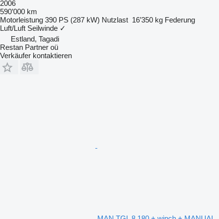
2006
590’000 km
Motorleistung
390 PS (287 kW)
Nutzlast
16’350 kg
Federung
Luft/Luft
Seilwinde
✓
Estland, Tagadi
Restan Partner oü
Verkäufer kontaktieren
MAN TGL 8.180 + winch + MANUAL