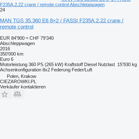
F235A.2.22 crane / remote control Abschleppwagen
24
MAN TGS 35.360 E6 8×2 / FASSI F235A.2.22 crane /
remote control
EUR 84’900
≈ CHF 79’340
Abschleppwagen
2016
350’000 km
Euro 6
Motorleistung
360 PS (265 kW)
Kraftstoff
Diesel
Nutzlast
15’930 kg
Achsenkonfiguration
8x2
Federung
Feder/Luft
Polen, Krakow
CIEZAROWKI.PL
Verkäufer kontaktieren