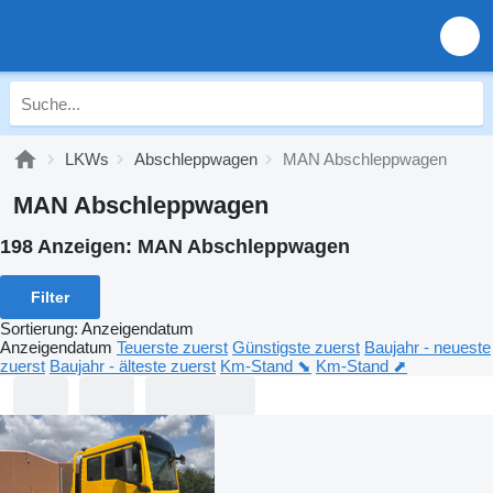
LKWs
Abschleppwagen
MAN Abschleppwagen
MAN Abschleppwagen
198 Anzeigen:
MAN Abschleppwagen
Filter
Sortierung
:
Anzeigendatum
Anzeigendatum
Teuerste zuerst
Günstigste zuerst
Baujahr - neueste
zuerst
Baujahr - älteste zuerst
Km-Stand ⬊
Km-Stand ⬈