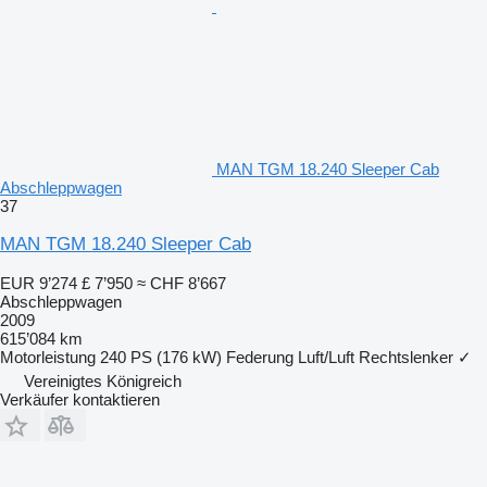
MAN TGM 18.240 Sleeper Cab
Abschleppwagen
37
MAN TGM 18.240 Sleeper Cab
EUR 9’274
£ 7’950
≈ CHF 8’667
Abschleppwagen
2009
615’084 km
Motorleistung
240 PS (176 kW)
Federung
Luft/Luft
Rechtslenker
✓
Vereinigtes Königreich
Verkäufer kontaktieren