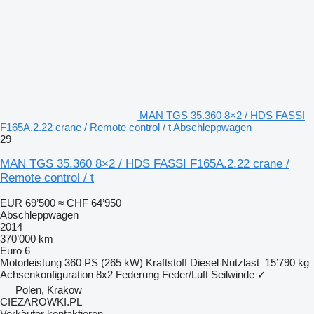
MAN TGS 35.360 8×2 / HDS FASSI
F165A.2.22 crane / Remote control / t Abschleppwagen
29
MAN TGS 35.360 8×2 / HDS FASSI F165A.2.22 crane /
Remote control / t
EUR 69’500
≈ CHF 64’950
Abschleppwagen
2014
370’000 km
Euro 6
Motorleistung
360 PS (265 kW)
Kraftstoff
Diesel
Nutzlast
15’790 kg
Achsenkonfiguration
8x2
Federung
Feder/Luft
Seilwinde
✓
Polen, Krakow
CIEZAROWKI.PL
Verkäufer kontaktieren