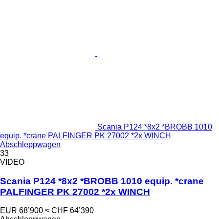
Scania P124 *8x2 *BROBB 1010
equip. *crane PALFINGER PK 27002 *2x WINCH
Abschleppwagen
33
VIDEO
Scania P124 *8x2 *BROBB 1010 equip. *crane
PALFINGER PK 27002 *2x WINCH
EUR 68’900
≈ CHF 64’390