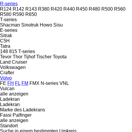
R-series
R124
R142
R143
R380
R420
R440
R450
R480
R500
R560
R580
R590
R650
T-series
Shacman
Sinotruk Howo
Sisu
E-series
Sitrak
C5H
Tatra
148
815
T-series
Tevor
Thor
Tijhof
Tischer
Toyota
Land Cruiser
Volkswagen
Crafter
Volvo
FE
FH
FL
FM
FMX
N-series
VNL
Vulcan
alle anzeigen
Ladekran
Ladekran
Marke des Ladekrans
Fassi
Palfinger
alle anzeigen
Standort
Suche in einem bestimmten Umkreis