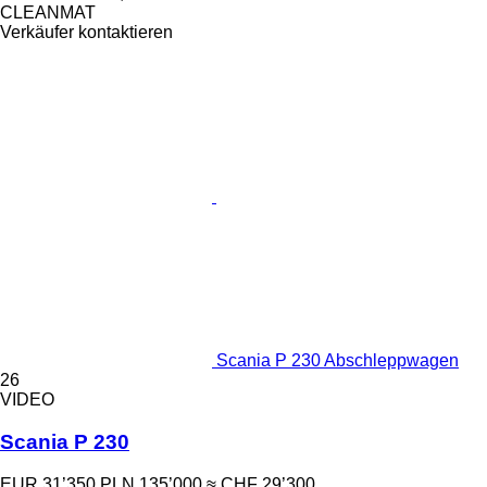
CLEANMAT
Verkäufer kontaktieren
Scania P 230 Abschleppwagen
26
VIDEO
Scania P 230
EUR 31’350
PLN 135’000
≈ CHF 29’300