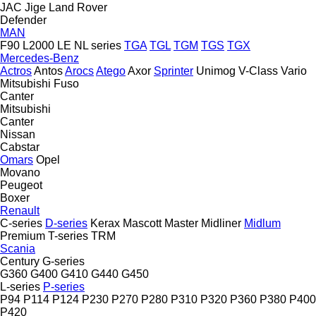
JAC
Jige
Land Rover
Defender
MAN
F90
L2000
LE
NL series
TGA
TGL
TGM
TGS
TGX
Mercedes-Benz
Actros
Antos
Arocs
Atego
Axor
Sprinter
Unimog
V-Class
Vario
Mitsubishi Fuso
Canter
Mitsubishi
Canter
Nissan
Cabstar
Omars
Opel
Movano
Peugeot
Boxer
Renault
C-series
D-series
Kerax
Mascott
Master
Midliner
Midlum
Premium
T-series
TRM
Scania
Century
G-series
G360
G400
G410
G440
G450
L-series
P-series
P94
P114
P124
P230
P270
P280
P310
P320
P360
P380
P400
P420