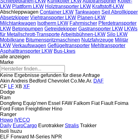
Schiebeplanen-LKW
Kühlkoffer LKW
Autotransporter
Koffer-
LKW
Plattform LKW
Holztransporter LKW
Kraftstoff-LKW
Abschleppwagen
Container LKW
Tankwagen
Seil Abrollkipper
Absetzkipper
Viehtransporter LKW
Planen-LKW
Milchtankwagen
Isotherm LKW
Fahrmischer
Pferdetransporter
LKW
Betonpumpen
Getreidekipper
Gastransporter LKW
LKWs
für Metallschrott-Transporte
Arbeitsbühnen-LKW
Silo LKW
Mobilkrane
Bitumenspritzmaschinen
Nutzfahrzeuge
Militär
LKW
Verkaufswagen
Geflügeltransporter
Mehltransporter
Asphalttransporter LKW
Bus-Lkws
alle anzeigen
Marke
Keine Ergebnisse gefunden für diese Anfrage
Akin
Andreis
Bedford
Chevrolet
Co.Me.Ar.
DAF
CF
LF
XB
XF
Dodge
Ram
Dongfeng
Equip’men
Essel
FAW
Falkom
Fiat
Fiault
Foima
Ford
Foton
Freightliner
Hino
Ranger
Howo
IVECO
Daily
EuroCargo
Eurotrakker
Stralis
Trakker
Isoli
Isuzu
ELF
Forward
M-Series
NPR