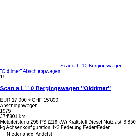
Scania L110 Bergingswagen
''Oldtimer'' Abschleppwagen
19
Scania L110 Bergingswagen ''Oldtimer''
EUR 17’000
≈ CHF 15’890
Abschleppwagen
1975
374’801 km
Motorleistung
296 PS (218 kW)
Kraftstoff
Diesel
Nutzlast
3’850
kg
Achsenkonfiguration
4x2
Federung
Feder/Feder
Niederlande, Andelst