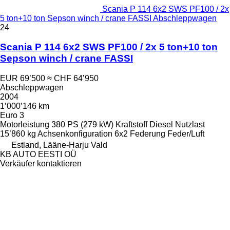
Scania P 114 6x2 SWS PF100 / 2x
5 ton+10 ton Sepson winch / crane FASSI Abschleppwagen
24
Scania P 114 6x2 SWS PF100 / 2x 5 ton+10 ton
Sepson winch / crane FASSI
EUR 69’500
≈ CHF 64’950
Abschleppwagen
2004
1’000’146 km
Euro 3
Motorleistung
380 PS (279 kW)
Kraftstoff
Diesel
Nutzlast
15’860 kg
Achsenkonfiguration
6x2
Federung
Feder/Luft
Estland, Lääne-Harju Vald
KB AUTO EESTI OÜ
Verkäufer kontaktieren