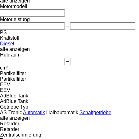
alle anzeigen
Motormodell
Motorleistung
–
PS
Kraftstoff
Diesel
alle anzeigen
Hubraum
–
cm³
Partikelfilter
Partikelfilter
EEV
EEV
AdBlue Tank
AdBlue Tank
Getriebe Typ
AS-Tronic
Automatik
Halbautomatik
Schaltgetriebe
alle anzeigen
Retarder
Retarder
Zentralschmierung