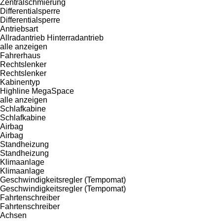
Zentralschmierung
Differentialsperre
Differentialsperre
Antriebsart
Allradantrieb
Hinterradantrieb
alle anzeigen
Fahrerhaus
Rechtslenker
Rechtslenker
Kabinentyp
Highline
MegaSpace
alle anzeigen
Schlafkabine
Schlafkabine
Airbag
Airbag
Standheizung
Standheizung
Klimaanlage
Klimaanlage
Geschwindigkeitsregler (Tempomat)
Geschwindigkeitsregler (Tempomat)
Fahrtenschreiber
Fahrtenschreiber
Achsen