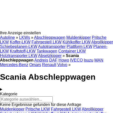
Ihre Anzeige einstellen
Autoline
»
LKWs
»
Abschleppwagen
Muldenkipper
Pritsche
LKW
Koffer-LKW
Fahrgestell LKW
Kühlkoffer LKW
Abrollkipper
Schiebeplanen-LKW
Autotransporter
Plattform LKW
Planen-
LKW
Kraftstoff-LKW
Tankwagen
Container LKW
Holztransporter LKW
Absetzkipper
»
Scania
Abschleppwagen
Andreis
DAF
Howo
IVECO
Isuzu
MAN
Mercedes-Benz
Omars
Renault
Volvo
»
Scania Abschleppwagen
Kategorie
Keine Ergebnisse gefunden für diese Anfrage
Muldenkipper
Pritsche LKW
Fahrgestell LKW
Abrollkipper