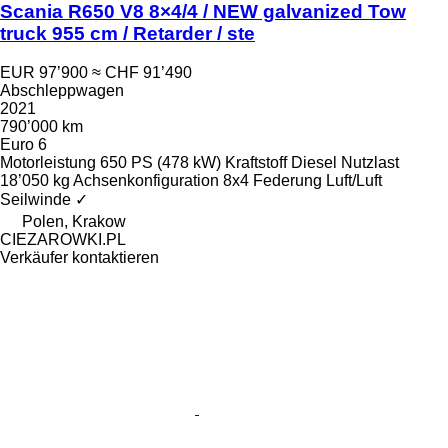
Scania R650 V8 8×4/4 / NEW galvanized Tow
truck 955 cm / Retarder / ste
EUR 97’900
≈ CHF 91’490
Abschleppwagen
2021
790’000 km
Euro 6
Motorleistung
650 PS (478 kW)
Kraftstoff
Diesel
Nutzlast
18’050 kg
Achsenkonfiguration
8x4
Federung
Luft/Luft
Seilwinde
✓
Polen, Krakow
CIEZAROWKI.PL
Verkäufer kontaktieren