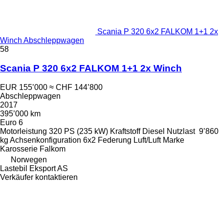
Scania P 320 6x2 FALKOM 1+1 2x
Winch Abschleppwagen
58
Scania P 320 6x2 FALKOM 1+1 2x Winch
EUR 155’000
≈ CHF 144’800
Abschleppwagen
2017
395’000 km
Euro 6
Motorleistung
320 PS (235 kW)
Kraftstoff
Diesel
Nutzlast
9’860
kg
Achsenkonfiguration
6x2
Federung
Luft/Luft
Marke
Karosserie
Falkom
Norwegen
Lastebil Eksport AS
Verkäufer kontaktieren