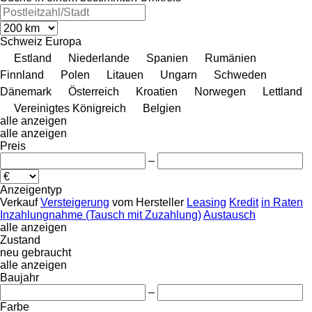
Schweiz
Europa
Estland
Niederlande
Spanien
Rumänien
Finnland
Polen
Litauen
Ungarn
Schweden
Dänemark
Österreich
Kroatien
Norwegen
Lettland
Vereinigtes Königreich
Belgien
alle anzeigen
alle anzeigen
Preis
–
Anzeigentyp
Verkauf
Versteigerung
vom Hersteller
Leasing
Kredit
in Raten
Inzahlungnahme (Tausch mit Zuzahlung)
Austausch
alle anzeigen
Zustand
neu
gebraucht
alle anzeigen
Baujahr
–
Farbe