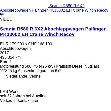
Scania R580 R 6X2
Abschleppwagen Palfinger PK33002 EH Crane Winch Recov
55
VIDEO
Scania R580 R 6X2 Abschleppwagen Palfinger
PK33002 EH Crane Winch Recov
EUR 179’900
≈ CHF 168’100
Abschleppwagen
2017
496’354 km
Euro 6
Motorleistung
580 PS (426 kW)
Kraftstoff
Diesel
Nutzlast
11’825 kg
Achsenkonfiguration
6x2
Niederlande, Veghel
BAS World
seit
22
Jahren bei Autoline
Verkäufer kontaktieren