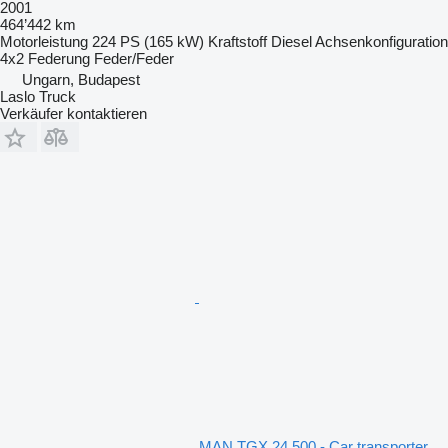
2001
464’442 km
Motorleistung
224 PS (165 kW)
Kraftstoff
Diesel
Achsenkonfiguration
4x2
Federung
Feder/Feder
Ungarn, Budapest
Laslo Truck
Verkäufer kontaktieren
MAN TGX 24.500 - Car transporter