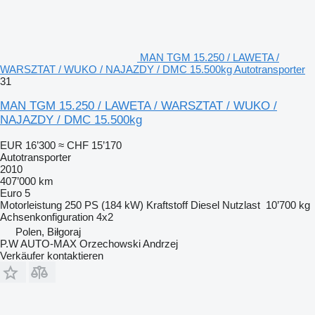
MAN TGM 15.250 / LAWETA /
WARSZTAT / WUKO / NAJAZDY / DMC 15.500kg Autotransporter
31
MAN TGM 15.250 / LAWETA / WARSZTAT / WUKO /
NAJAZDY / DMC 15.500kg
EUR 16’300
≈ CHF 15’170
Autotransporter
2010
407’000 km
Euro 5
Motorleistung
250 PS (184 kW)
Kraftstoff
Diesel
Nutzlast
10’700 kg
Achsenkonfiguration
4x2
Polen, Biłgoraj
P.W AUTO-MAX Orzechowski Andrzej
Verkäufer kontaktieren