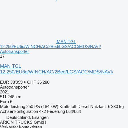
MAN TGL
12.250/EU6d/WINCH/AC/2Bed/LGS/ACC/MDS/NAVI/
Autotransporter
17
MAN TGL
12.250/EU6d/WINCH/AC/2Bed/LGS/ACC/MDS/NAVI/
EUR 38’999
≈ CHF 36’280
Autotransporter
2021
511’248 km
Euro 6
Motorleistung
250 PS (184 kW)
Kraftstoff
Diesel
Nutzlast
6’330 kg
Achsenkonfiguration
4x2
Federung
Luft/Luft
Deutschland, Erlangen
ARION TRUCKS GmbH
Verkäufer kontaktieren