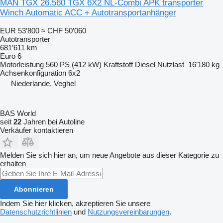
MAN TGX 26.560 TGX 6X2 NL-Combi APK transporter
Winch Automatic ACC + Autotransportanhänger
EUR 53’800
≈ CHF 50’060
Autotransporter
681’611 km
Euro 6
Motorleistung
560 PS (412 kW)
Kraftstoff
Diesel
Nutzlast
16’180 kg
Achsenkonfiguration
6x2
Niederlande, Veghel
BAS World
seit
22
Jahren bei Autoline
Verkäufer kontaktieren
Melden Sie sich hier an, um neue Angebote aus dieser Kategorie zu
erhalten
Abonnieren
Indem Sie hier klicken, akzeptieren Sie unsere
Datenschutzrichtlinien
und
Nutzungsvereinbarungen
.