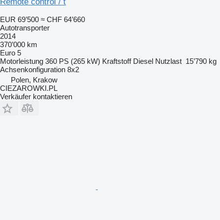
Remote control / t
EUR 69’500
≈ CHF 64’660
Autotransporter
2014
370’000 km
Euro 5
Motorleistung
360 PS (265 kW)
Kraftstoff
Diesel
Nutzlast
15’790 kg
Achsenkonfiguration
8x2
Polen, Krakow
CIEZAROWKI.PL
Verkäufer kontaktieren