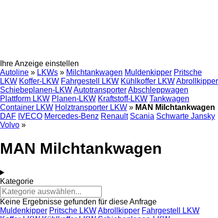
Ihre Anzeige einstellen
Autoline
»
LKWs
»
Milchtankwagen
Muldenkipper
Pritsche
LKW
Koffer-LKW
Fahrgestell LKW
Kühlkoffer LKW
Abrollkipper
Schiebeplanen-LKW
Autotransporter
Abschleppwagen
Plattform LKW
Planen-LKW
Kraftstoff-LKW
Tankwagen
Container LKW
Holztransporter LKW
»
MAN Milchtankwagen
DAF
IVECO
Mercedes-Benz
Renault
Scania
Schwarte Jansky
Volvo
»
MAN Milchtankwagen
Kategorie
Keine Ergebnisse gefunden für diese Anfrage
Muldenkipper
Pritsche LKW
Abrollkipper
Fahrgestell LKW