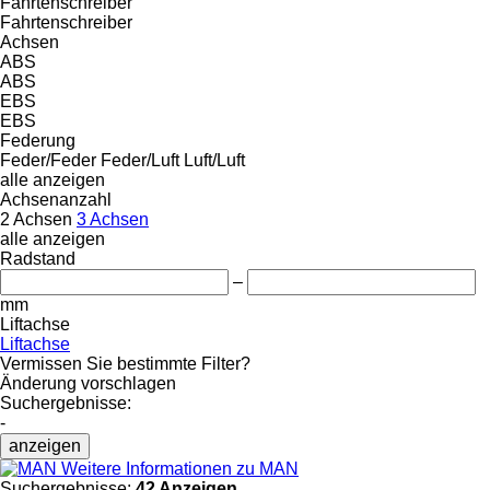
Fahrtenschreiber
Fahrtenschreiber
Achsen
ABS
ABS
EBS
EBS
Federung
Feder/Feder
Feder/Luft
Luft/Luft
alle anzeigen
Achsenanzahl
2 Achsen
3 Achsen
alle anzeigen
Radstand
–
mm
Liftachse
Liftachse
Vermissen Sie bestimmte Filter?
Änderung vorschlagen
Suchergebnisse:
-
anzeigen
Weitere Informationen zu MAN
Suchergebnisse:
42 Anzeigen