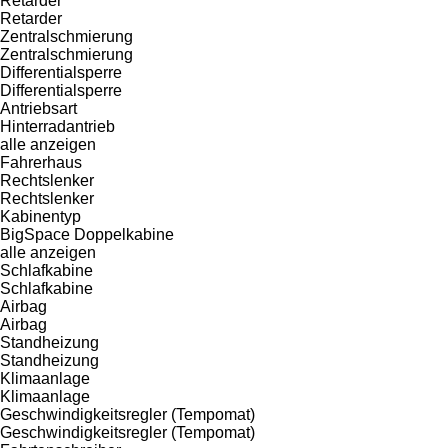
Retarder
Retarder
Zentralschmierung
Zentralschmierung
Differentialsperre
Differentialsperre
Antriebsart
Hinterradantrieb
alle anzeigen
Fahrerhaus
Rechtslenker
Rechtslenker
Kabinentyp
BigSpace
Doppelkabine
alle anzeigen
Schlafkabine
Schlafkabine
Airbag
Airbag
Standheizung
Standheizung
Klimaanlage
Klimaanlage
Geschwindigkeitsregler (Tempomat)
Geschwindigkeitsregler (Tempomat)