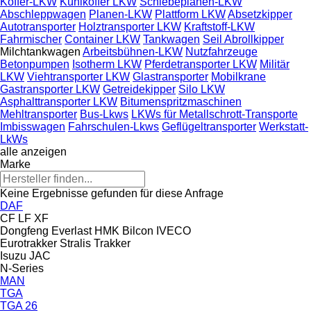
Koffer-LKW
Kühlkoffer LKW
Schiebeplanen-LKW
Abschleppwagen
Planen-LKW
Plattform LKW
Absetzkipper
Autotransporter
Holztransporter LKW
Kraftstoff-LKW
Fahrmischer
Container LKW
Tankwagen
Seil Abrollkipper
Milchtankwagen
Arbeitsbühnen-LKW
Nutzfahrzeuge
Betonpumpen
Isotherm LKW
Pferdetransporter LKW
Militär
LKW
Viehtransporter LKW
Glastransporter
Mobilkrane
Gastransporter LKW
Getreidekipper
Silo LKW
Asphalttransporter LKW
Bitumenspritzmaschinen
Mehltransporter
Bus-Lkws
LKWs für Metallschrott-Transporte
Imbisswagen
Fahrschulen-Lkws
Geflügeltransporter
Werkstatt-
LkWs
alle anzeigen
Marke
Keine Ergebnisse gefunden für diese Anfrage
DAF
CF
LF
XF
Dongfeng
Everlast
HMK Bilcon
IVECO
Eurotrakker
Stralis
Trakker
Isuzu
JAC
N-Series
MAN
TGA
TGA 26