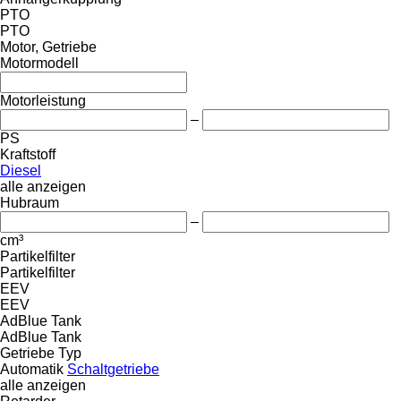
PTO
PTO
Motor, Getriebe
Motormodell
Motorleistung
–
PS
Kraftstoff
Diesel
alle anzeigen
Hubraum
–
cm³
Partikelfilter
Partikelfilter
EEV
EEV
AdBlue Tank
AdBlue Tank
Getriebe Typ
Automatik
Schaltgetriebe
alle anzeigen