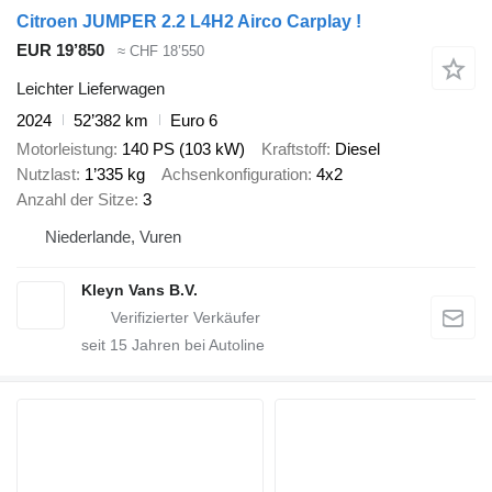
Citroen JUMPER 2.2 L4H2 Airco Carplay !
EUR 19’850
≈ CHF 18’550
Leichter Lieferwagen
2024
52’382 km
Euro 6
Motorleistung
140 PS (103 kW)
Kraftstoff
Diesel
Nutzlast
1’335 kg
Achsenkonfiguration
4x2
Anzahl der Sitze
3
Niederlande, Vuren
Kleyn Vans B.V.
seit
15
Jahren bei Autoline