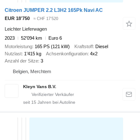
Citroen JUMPER 2.2 L3H2 165Pk Navi AC
EUR 18’750
≈ CHF 17’520
Leichter Lieferwagen
2023
52’094 km
Euro 6
Motorleistung
165 PS (121 kW)
Kraftstoff
Diesel
Nutzlast
1’415 kg
Achsenkonfiguration
4x2
Anzahl der Sitze
3
Belgien, Merchtem
Kleyn Vans B.V.
seit
15
Jahren bei Autoline