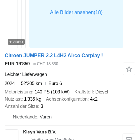
VIDEO
Citroen JUMPER 2.2 L4H2 Airco Carplay !
EUR 19’850
≈ CHF 18’550
Leichter Lieferwagen
2024
52’205 km
Euro 6
Motorleistung
140 PS (103 kW)
Kraftstoff
Diesel
Nutzlast
1’335 kg
Achsenkonfiguration
4x2
Anzahl der Sitze
3
Niederlande, Vuren
Kleyn Vans B.V.