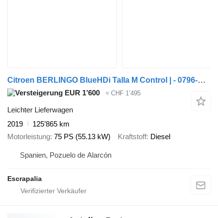
Citroen BERLINGO BlueHDi Talla M Control | - 0796-KXF
EUR 1’600
≈ CHF 1’495
Leichter Lieferwagen
2019
125’865 km
Motorleistung
75 PS (55.13 kW)
Kraftstoff
Diesel
Spanien, Pozuelo de Alarcón
Escrapalia