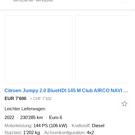
Citroen Jumpy 2.0 BlueHDI 145 M Club AIRCO NAVI CRUISE CAMERA
EUR 7’600
≈ CHF 7’102
Leichter Lieferwagen
2022
230’285 km
Euro 6
Motorleistung
144 PS (106 kW)
Kraftstoff
Diesel
Nutzlast
1’202 kg
Achsenkonfiguration
4x2