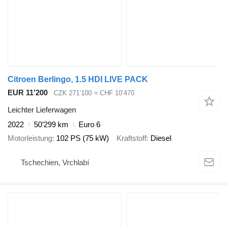
Citroen Berlingo, 1.5 HDI LIVE PACK
EUR 11’200
CZK 271’100
≈ CHF 10’470
Leichter Lieferwagen
2022
50’299 km
Euro 6
Motorleistung
102 PS (75 kW)
Kraftstoff
Diesel
Tschechien, Vrchlabí