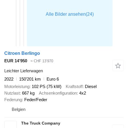
Citroen Berlingo
EUR 14’950
≈ CHF 13’970
Leichter Lieferwagen
2022
150’201 km
Euro 6
Motorleistung
102 PS (75 kW)
Kraftstoff
Diesel
Nutzlast
667 kg
Achsenkonfiguration
4x2
Federung
Feder/Feder
Belgien
The Truck Company