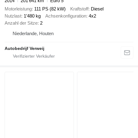
2014
201’641 km
Euro 5
Motorleistung
111 PS (82 kW)
Kraftstoff
Diesel
Nutzlast
1’480 kg
Achsenkonfiguration
4x2
Anzahl der Sitze
2
Niederlande, Houten
Autobedrijf Verweij