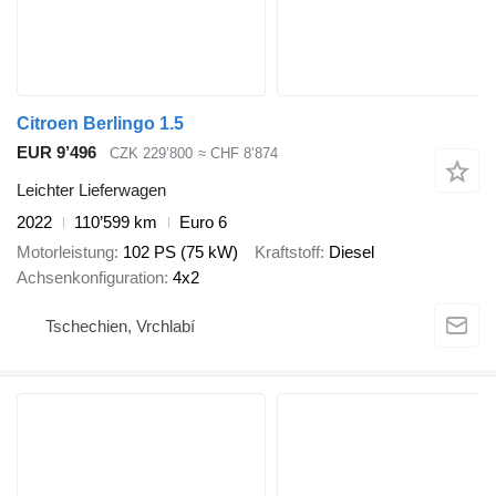
Citroen Berlingo 1.5
EUR 9’496
CZK 229’800
≈ CHF 8’874
Leichter Lieferwagen
2022
110’599 km
Euro 6
Motorleistung
102 PS (75 kW)
Kraftstoff
Diesel
Achsenkonfiguration
4x2
Tschechien, Vrchlabí