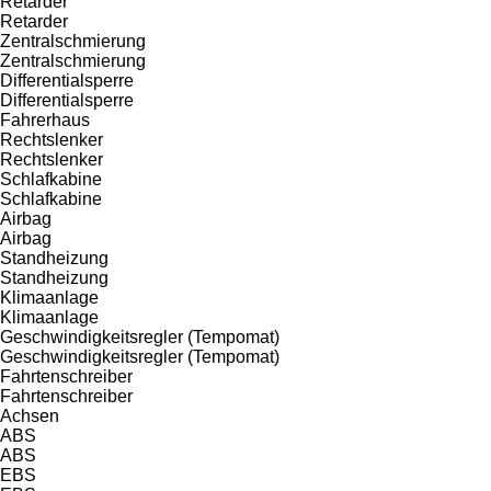
Retarder
Retarder
Zentralschmierung
Zentralschmierung
Differentialsperre
Differentialsperre
Fahrerhaus
Rechtslenker
Rechtslenker
Schlafkabine
Schlafkabine
Airbag
Airbag
Standheizung
Standheizung
Klimaanlage
Klimaanlage
Geschwindigkeitsregler (Tempomat)
Geschwindigkeitsregler (Tempomat)
Fahrtenschreiber
Fahrtenschreiber
Achsen
ABS
ABS
EBS