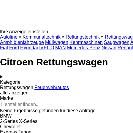
Ihre Anzeige einstellen
Autoline
»
Kommunaltechnik
»
Rettungstechnik
»
Rettungswag
Amphibienfahrzeuge
Müllwagen
Kehrmaschinen
Saugwagen
A
Fiat
Ford
Hyundai
IVECO
MAN
Mercedes-Benz
Nissan
Renaul
Citroen Rettungswagen
Kategorie
Rettungswagen
Feuerwehrautos
alle anzeigen
Marke
Keine Ergebnisse gefunden für diese Anfrage
BMW
2-Series
X-Series
Chevrolet
Express
Tahoe