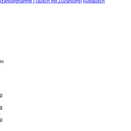
nzahlungnahme (Tausch mit Zuzahlung)
Austausch
km
g
g
g