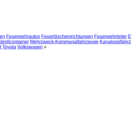
en
Feuerwehrautos
Feuerlöscheinrichtungen
Feuerwehrleiter
E
brollcontainer
Mehrzweck-Kommunalfahrzeuge
Kanalspülfahr
t
Toyota
Volkswagen
»