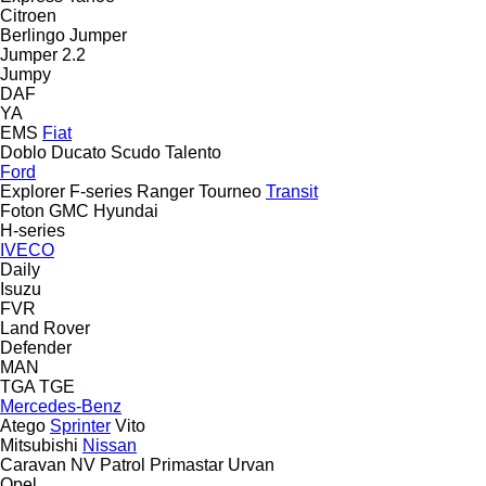
Citroen
Berlingo
Jumper
Jumper 2.2
Jumpy
DAF
YA
EMS
Fiat
Doblo
Ducato
Scudo
Talento
Ford
Explorer
F-series
Ranger
Tourneo
Transit
Foton
GMC
Hyundai
H-series
IVECO
Daily
Isuzu
FVR
Land Rover
Defender
MAN
TGA
TGE
Mercedes-Benz
Atego
Sprinter
Vito
Mitsubishi
Nissan
Caravan
NV
Patrol
Primastar
Urvan
Opel