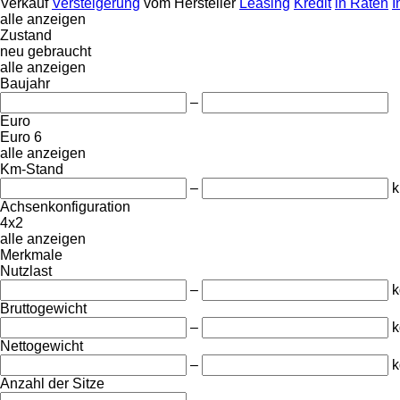
Verkauf
Versteigerung
vom Hersteller
Leasing
Kredit
in Raten
I
alle anzeigen
Zustand
neu
gebraucht
alle anzeigen
Baujahr
–
Euro
Euro 6
alle anzeigen
Km-Stand
–
Achsenkonfiguration
4x2
alle anzeigen
Merkmale
Nutzlast
–
k
Bruttogewicht
–
k
Nettogewicht
–
k
Anzahl der Sitze